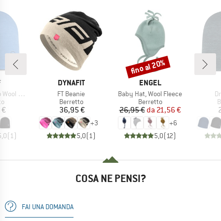
fino al 20%
Sconto
HIO
MARCHIO
MARCHIO
F
DYNAFIT
ENGEL
Articolo
Articolo
Ar
rsible Hat
FT Beanie
Baby Hat, Wool Fleece
Dr
 di prodotti
Gruppo di prodotti
Gruppo di prodotti
G
to
Berretto
Berretto
B
ezzo
Prezzo
Prezzo
Prezzo ridotto
 €
36,95 €
26,95 €
da
21,56 €
+
3
+
6
5,0
(
1
)
5,0
(
1
)
5,0
(
12
)
COSA NE PENSI?
FAI UNA DOMANDA