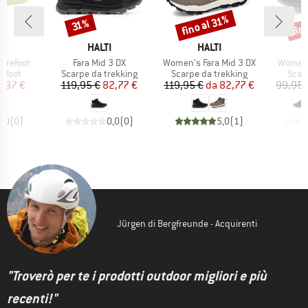
fin
fino al 31%
Sconto
Sconto
Scon
31%
HIO
MARCHIO
MARCHIO
I
HALTI
HALTI
Articolo
Articolo
Articolo
Barefoot
Fara Mid 3 DX
Women's Fara Mid 3 DX
Women'
prodotti
Gruppo di prodotti
Gruppo di prodotti
Grupp
efoot
Scarpe da trekking
Scarpe da trekking
Scar
ezzo
ezzo ridotto
Prezzo
Prezzo ridotto
Prezzo
Prezzo ridotto
1,97 €
119,95 €
82,77 €
119,95 €
da
82,77 €
99,95 
0,0
(
0
)
0,0
(
0
)
5,0
(
1
)
Jürgen di Bergfreunde - Acquirenti
"Troverò per te i prodotti outdoor migliori e più
recenti!"