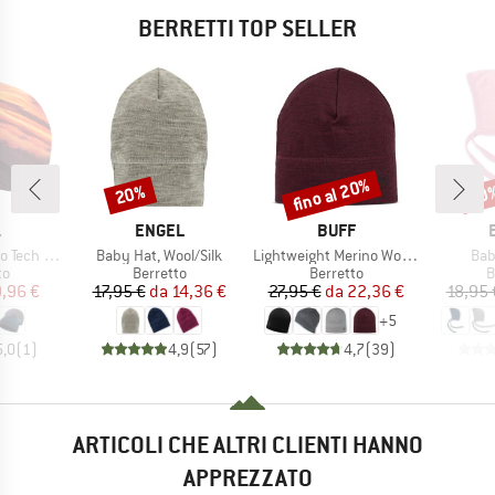
BERRETTI TOP SELLER
fino al 20%
20%
20
Sconto
Sconto
Scon
HIO
MARCHIO
MARCHIO
.
ENGEL
BUFF
Articolo
Articolo
Arti
Tech Hat
Baby Hat, Wool/Silk
Lightweight Merino Wool Hat
Bab
 di prodotti
Gruppo di prodotti
Gruppo di prodotti
G
to
Berretto
Berretto
B
ezzo
ezzo ridotto
Prezzo
Prezzo ridotto
Prezzo
Prezzo ridotto
,96 €
17,95 €
da
14,36 €
27,95 €
da
22,36 €
18,95 
+
5
5,0
(
1
)
4,9
(
57
)
4,7
(
39
)
ARTICOLI CHE ALTRI CLIENTI HANNO
APPREZZATO