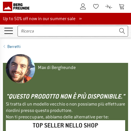
Al conto cliente
Al Ca
Alla lista promemo
Al confront
Up to 50% off now in our summer sale
Up to 50% off now in our summer sale »
Berretti
Max di Bergfreunde
"QUESTO PRODOTTO NON È PIÙ DISPONIBILE."
Si tratta di un modello vecchio o non possiamo più effettuare
riordini presso questo produttore.
Non ti preoccupare, abbiamo delle alternative per te:
TOP SELLER NELLO SHOP