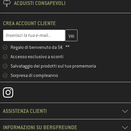
ACQUISTI CONSAPEVOLI
CREA ACCOUNT CLIENTE
Inserisci qui il tuo indirizzo e-mail e crea il tuo account cliente 
Indirizzo e-mail
Regalo di benvenuto da 5€ **
Accesso esclusivo a sconti
Salvataggio dei prodotti sul tuo promemoria
Sorpresa di compleanno
ASSISTENZA CLIENTI
INFORMAZIONI SU BERGFREUNDE