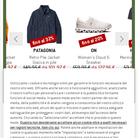
30%
fino al 32%
fino al 20%
fin
Sconto
Sconto
Scon
O
NIA
MARCHIO
PATAGONIA
MARCHIO
ON
MAR
HEB
3L Jacket
Articolo
Retro Pile Jacket
Articolo
Women's Cloud 6
Articolo
MerinoMix150 Pi
rodotti
pioggia
Gruppo di prodotti
Giacca in pile
Gruppo di prodotti
Sneaker
Grup
Mag
ezzo
ezzo ridotto
139,97 €
149,95 €
da
Prezzo
Prezzo ridotto
101,97 €
159,95 €
da
Prezzo
Prezzo ridotto
127,96 €
59,95 
+
7
+
1
+
9
,7
(
79
)
4,6
(
71
)
4,7
(
48
)
Utilizziamo i cookie e tecnologie simili per garantire le funzioni necessarie del
nostro sito web. Offriamo anche servizi e funzionalità aggiuntive, analizziamo
il nostro traffico per personalizzare i contenuti e la pubblicità e forniamo
funzioni di social media. In questo modo anche i nostri partner dei social
media, della pubblicità e di analisi vengono a conoscenza del vostro utilizzo
del nostro sito web; alcuni dei quali si trovano in paesi terzi senza adeguate
salvaguardie per proteggere i vostri dati, ad esempio dall'accesso delle
HALTI
-
Laava Beanie - Berretto
autorità. Cliccando su “Seleziona tutto” accettate che si proceda in questo
modo.
Qualora non desideraste accettare alcun cookie oltre a quelli necessari
(0)
per ragioni tecniche, fate clic qui
. Potete anche adattare le impostazioni dei
cookie in qualsiasi momento nelle “Impostazioni” e selezionare le singole
categorie. La vostra autorizzazione è volontaria, non è necessaria ai fini