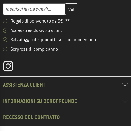
Inserisci qui il tuo indirizzo e-mail e crea il tuo account cliente 
Indirizzo e-mail
Regalo di benvenuto da 5€ **
Accesso esclusivo a sconti
Salvataggio dei prodotti sul tuo promemoria
Sorpresa di compleanno
ASSISTENZA CLIENTI
INFORMAZIONI SU BERGFREUNDE
RECESSO DEL CONTRATTO