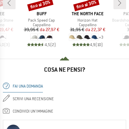
35%
fino al 30%
fino al 30%
Sconto
Sconto
IO
MARCHIO
MARCHIO
MA
EE
BUFF
THE NORTH FACE
PA
Articolo
Articolo
Articolo
ap Stone
Pack Speed Cap
Horizon Hat
Boardshort L
di prodotti
Gruppo di prodotti
Gruppo di prodotti
Gr
ino
Cappellino
Cappellino
Ca
ezzo
ezzo ridotto
Prezzo
Prezzo ridotto
Prezzo
Prezzo ridotto
19,47 €
39,95 €
da
27,97 €
31,95 €
da
22,37 €
3
+
3
5,0
(
3
)
4,5
(
2
)
4,9
(
10
)
COSA NE PENSI?
FAI UNA DOMANDA
SCRIVI UNA RECENSIONE
CONDIVIDI UN'IMMAGINE