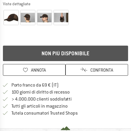
Viste dettagliate
NON PIÙ DISPONIBILE
ANNOTA
CONFRONTA
Qui trovi ulteriori informazioni sulle
Porto franco da 69 € (IT)
Vai alla politica di recesso qui 
100 giorni di diritto di recesso
> 4.000.000 clienti soddisfatti
Tutti gli articoli in magazzino
Trovi tutte le informazioni q
Tutela consumatori Trusted Shops