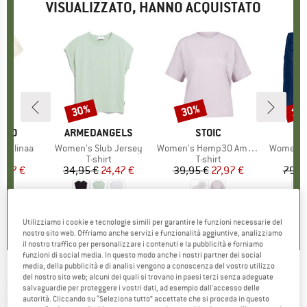
VISUALIZZATO, HANNO ACQUISTATO
30%
30%
15
Sconto
Sconto
Scon
O
ILLO
MARCHIO
ARMEDANGELS
MARCHIO
STOIC
M
O
e Elinaa
Articolo
Women's Slub Jersey
Articolo
Women's Hemp30 AmalSt. Backprint Tee
Articolo
Women's 
o di prodotti
t
Gruppo di prodotti
T-shirt
Gruppo di prodotti
T-shirt
Gru
Pan
ezzo
ezzo ridotto
1,97 €
34,95 €
Prezzo
Prezzo ridotto
24,47 €
39,95 €
Prezzo
Prezzo ridotto
27,97 €
79,9
0,0
(
0
)
0,0
(
0
)
4,7
(
3
)
Utilizziamo i cookie e tecnologie simili per garantire le funzioni necessarie del
nostro sito web. Offriamo anche servizi e funzionalità aggiuntive, analizziamo
il nostro traffico per personalizzare i contenuti e la pubblicità e forniamo
funzioni di social media. In questo modo anche i nostri partner dei social
media, della pubblicità e di analisi vengono a conoscenza del vostro utilizzo
del nostro sito web; alcuni dei quali si trovano in paesi terzi senza adeguate
HÄRKILA
-
Impact - Cappellino
salvaguardie per proteggere i vostri dati, ad esempio dall'accesso delle
autorità. Cliccando su “Seleziona tutto” accettate che si proceda in questo
(0)