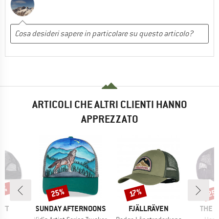
ARTICOLI CHE ALTRI CLIENTI HANNO
APPREZZATO
30%
25%
25
Sconto
Sconto
Scon
17%
IO
MARCHIO
MARCHIO
MARC
RTT
SUNDAY AFTERNOONS
FJÄLLRÄVEN
THE 