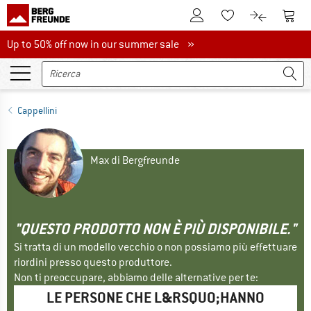
Al conto cliente
Al Ca
Alla lista promemo
Al confront
Up to 50% off now in our summer sale
Up to 50% off now in our summer sale »
Cappellini
Max di Bergfreunde
"QUESTO PRODOTTO NON È PIÙ DISPONIBILE."
Si tratta di un modello vecchio o non possiamo più effettuare
riordini presso questo produttore.
Non ti preoccupare, abbiamo delle alternative per te:
LE PERSONE CHE L&RSQUO;HANNO