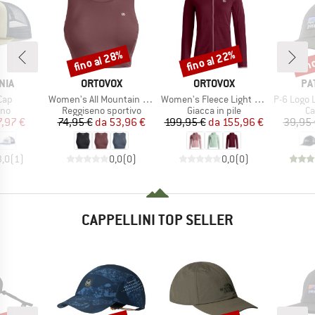
fino al 28%
fino al 22%
fin
Sconto
Sconto
Scon
O
MARCHIO
MARCHIO
MA
NIA
ORTOVOX
ORTOVOX
PA
Articolo
Articolo
Articolo
 Cap
Women's All Mountain Top
Women's Fleece Light Grid Hoody
P-6 Logo Lo
di prodotti
Gruppo di prodotti
Gruppo di prodotti
Gr
ino
Reggiseno sportivo
Giacca in pile
Ca
ezzo
ezzo ridotto
Prezzo
Prezzo ridotto
Prezzo
Prezzo ridotto
7,97 €
74,95 €
da
53,96 €
199,95 €
da
155,96 €
39,95 
3,0
(
1
)
0,0
(
0
)
0,0
(
0
)
CAPPELLINI TOP SELLER