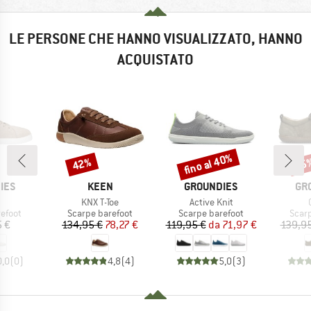
LE PERSONE CHE HANNO VISUALIZZATO, HANNO
ACQUISTATO
fino al 40%
42%
25
Sconto
Sconto
Scon
O
MARCHIO
MARCHIO
MA
IES
KEEN
GROUNDIES
GR
olo
Articolo
Articolo
A
KNX T-Toe
Active Knit
prodotti
Gruppo di prodotti
Gruppo di prodotti
Grupp
efoot
Scarpe barefoot
Scarpe barefoot
Scar
ezzo
Prezzo
Prezzo ridotto
Prezzo
Prezzo ridotto
 €
134,95 €
78,27 €
119,95 €
da
71,97 €
139,95
0,0
(
0
)
4,8
(
4
)
5,0
(
3
)