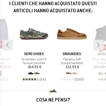
I CLIENTI CHE HANNO ACQUISTATO QUESTI
ARTICOLI HANNO ACQUISTATO ANCHE:
47%
fin
Scon
HIO
MARCHIO
MARCHIO
MARC
C
XERO SHOES
GROUNDIES
ADID
Articolo
Articolo
Articolo
St. Shorts
Scrambler Low EV
Panama Soft
Terrex Skychase
i prodotti
Gruppo di prodotti
Gruppo di prodotti
Gruppo
cini
Scarpe barefoot
Scarpe barefoot
Scarpe
ezzo
ezzo ridotto
Prezzo
Prezzo
47,67 €
164,95 €
132,95 €
139,95 
5,0
(
1
)
5,0
(
4
)
0,0
(
0
)
COSA NE PENSI?