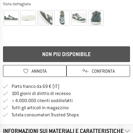
Viste dettagliate
NON PIÙ DISPONIBILE
ANNOTA
CONFRONTA
Qui trovi ulteriori informazioni sulle
Porto franco da 69 € (IT)
Vai alla politica di recesso qui 
100 giorni di diritto di recesso
> 4.000.000 clienti soddisfatti
Tutti gli articoli in magazzino
Trovi tutte le informazioni q
Tutela consumatori Trusted Shops
INFORMAZIONI SUI MATERIALI E CARATTERISTICHE