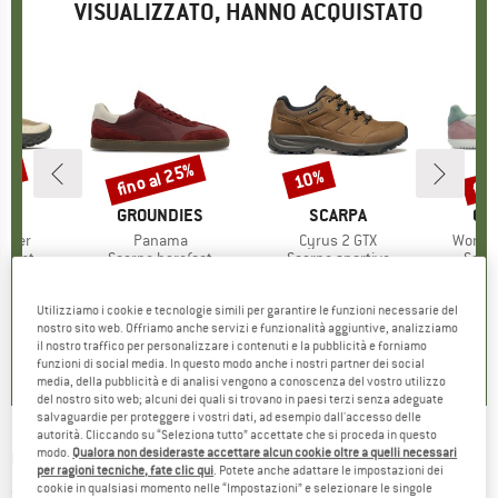
VISUALIZZATO, HANNO ACQUISTATO
35%
fino al 25%
fin
10%
Sconto
Sconto
Scon
IO
LL
MARCHIO
GROUNDIES
MARCHIO
SCARPA
MA
GR
eaker
Articolo
Panama
Articolo
Cyrus 2 GTX
Articol
Women
prodotti
efoot
Gruppo di prodotti
Scarpe barefoot
Gruppo di prodotti
Scarpe sportive
Grupp
Scar
ezzo
ezzo ridotto
77,97 €
139,95 €
da
Prezzo
Prezzo ridotto
104,96 €
179,95 €
Prezzo
Prezzo ridotto
161,96 €
139,95 
Utilizziamo i cookie e tecnologie simili per garantire le funzioni necessarie del
nostro sito web. Offriamo anche servizi e funzionalità aggiuntive, analizziamo
4,5
(
4
)
5,0
(
1
)
0,0
(
0
)
il nostro traffico per personalizzare i contenuti e la pubblicità e forniamo
funzioni di social media. In questo modo anche i nostri partner dei social
media, della pubblicità e di analisi vengono a conoscenza del vostro utilizzo
del nostro sito web; alcuni dei quali si trovano in paesi terzi senza adeguate
salvaguardie per proteggere i vostri dati, ad esempio dall'accesso delle
autorità. Cliccando su “Seleziona tutto” accettate che si proceda in questo
GROUNDIES
-
modo.
Qualora non desideraste accettare alcun cookie oltre a quelli necessari
Nova Special - Scarpe barefoot
per ragioni tecniche, fate clic qui
. Potete anche adattare le impostazioni dei
cookie in qualsiasi momento nelle “Impostazioni” e selezionare le singole
(0)