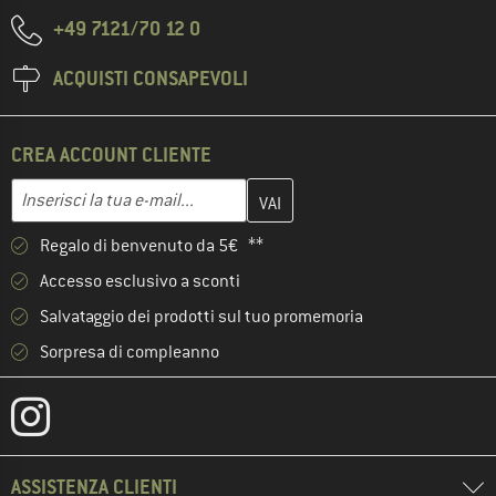
+49 7121/70 12 0
ACQUISTI CONSAPEVOLI
CREA ACCOUNT CLIENTE
Inserisci qui il tuo indirizzo e-mail e crea il tuo account cliente 
Indirizzo e-mail
Regalo di benvenuto da 5€ **
Accesso esclusivo a sconti
Salvataggio dei prodotti sul tuo promemoria
Sorpresa di compleanno
ASSISTENZA CLIENTI