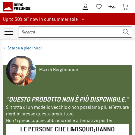
Al conto cliente
Al Ca
Alla lista promemo
Al confront
Up to 50% off now in our summer sale
Up to 50% off now in our summer sale »
Scarpe a piedi nudi
Max di Bergfreunde
"QUESTO PRODOTTO NON È PIÙ DISPONIBILE."
Si tratta di un modello vecchio o non possiamo più effettuare
riordini presso questo produttore.
Non ti preoccupare, abbiamo delle alternative per te:
LE PERSONE CHE L&RSQUO;HANNO