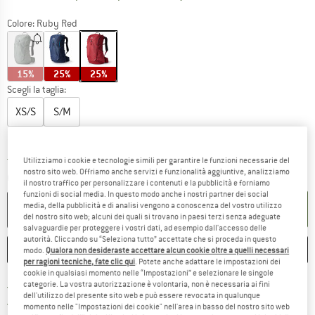
Colore:
Ruby Red
15%
25%
25%
Scegli la taglia:
XS/S
S/M
Guida alle taglie
Utilizziamo i cookie e tecnologie simili per garantire le funzioni necessarie del
Il link si apre in una casella
Tempi di consegna: 3-5 giorni lavorativi
nostro sito web. Offriamo anche servizi e funzionalità aggiuntive, analizziamo
Quantità:
il nostro traffico per personalizzare i contenuti e la pubblicità e forniamo
funzioni di social media. In questo modo anche i nostri partner dei social
media, della pubblicità e di analisi vengono a conoscenza del vostro utilizzo
NEL CARRELLO
del nostro sito web; alcuni dei quali si trovano in paesi terzi senza adeguate
salvaguardie per proteggere i vostri dati, ad esempio dall'accesso delle
autorità. Cliccando su “Seleziona tutto” accettate che si proceda in questo
ANNOTA
CONFRONTA
modo.
Qualora non desideraste accettare alcun cookie oltre a quelli necessari
per ragioni tecniche, fate clic qui
. Potete anche adattare le impostazioni dei
cookie in qualsiasi momento nelle “Impostazioni” e selezionare le singole
Qui trovi ulteriori informazioni sulle
categorie. La vostra autorizzazione è volontaria, non è necessaria ai fini
Porto franco da 69 € (IT)
dell'utilizzo del presente sito web e può essere revocata in qualunque
Vai alla politica di recesso qui 
100 giorni di diritto di recesso
momento nelle "Impostazioni dei cookie" nell'area in basso del nostro sito web