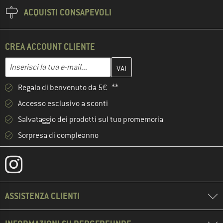
ACQUISTI CONSAPEVOLI
CREA ACCOUNT CLIENTE
Inserisci qui il tuo indirizzo e-mail e crea il tuo account cliente 
Indirizzo e-mail
Regalo di benvenuto da 5€ **
Accesso esclusivo a sconti
Salvataggio dei prodotti sul tuo promemoria
Sorpresa di compleanno
ASSISTENZA CLIENTI