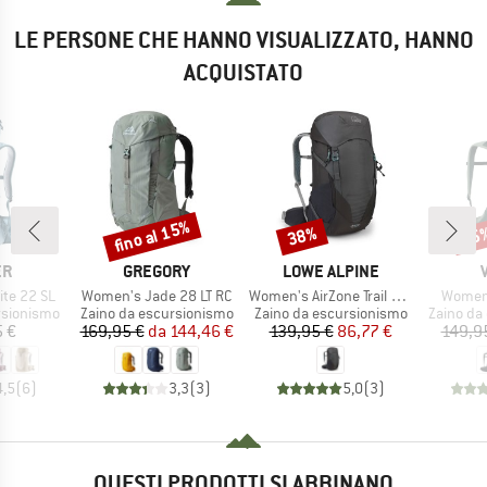
LE PERSONE CHE HANNO VISUALIZZATO, HANNO
ACQUISTATO
fino al 15%
38%
15
Sconto
Sconto
Scon
IO
MARCHIO
MARCHIO
ER
GREGORY
LOWE ALPINE
Articolo
Articolo
Articol
te 22 SL
Women's Jade 28 LT RC
Women's AirZone Trail ND28
Women'
otti
Gruppo di prodotti
Gruppo di prodotti
Gruppo di
rsionismo
Zaino da escursionismo
Zaino da escursionismo
Zaino da
ezzo
Prezzo
Prezzo ridotto
Prezzo
Prezzo ridotto
5 €
169,95 €
da
144,46 €
139,95 €
86,77 €
149,9
4,5
(
6
)
3,3
(
3
)
5,0
(
3
)
QUESTI PRODOTTI SI ABBINANO