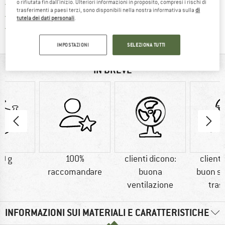
o rifiutata fin dall'inizio. Ulteriori informazioni in proposito, compresi i rischi di
> 4.000.000 clienti soddisfatti
trasferimenti a paesi terzi, sono disponibili nella nostra informativa sulla
di
Tutti gli articoli in magazzino
tutela dei dati personali
.
Trovi tutte le informazioni q
Tutela consumatori Trusted Shops
IMPOSTAZIONI
SELEZIONA TUTTI
IN BREVE
0 g
100%
clienti dicono:
clienti
raccomandare
buona
buon si
ventilazione
tras
INFORMAZIONI SUI MATERIALI E CARATTERISTICHE