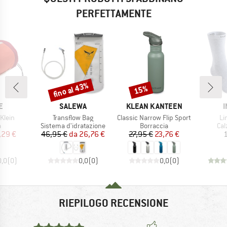
PERFETTAMENTE
fino al 43%
15%
Sconto
Sconto
HIO
MARCHIO
MARCHIO
M
E
SALEWA
KLEAN KANTEEN
I
Articolo
Articolo
Ar
Klein
Transflow Bag
Classic Narrow Flip Sport
Li
o di prodotti
Gruppo di prodotti
Gruppo di prodotti
Gru
a
Sistema d'idratazione
Borraccia
Cal
ezzo
ezzo ridotto
Prezzo
Prezzo ridotto
Prezzo
Prezzo ridotto
,29 €
46,95 €
da
26,76 €
27,95 €
23,76 €
1
0,0
(
0
)
0,0
(
0
)
0,0
(
0
)
RIEPILOGO RECENSIONE