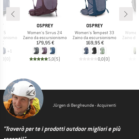
IO
MARCHIO
MARCHIO
EY
OSPREY
OSPREY
Articolo
Articolo
Articolo
e 25
Women's Sirrus 24
Women's Tempest 33
Women'
otti
Gruppo di prodotti
Gruppo di prodotti
Gruppo di
rsionismo
Zaino da escursionismo
Zaino da escursionismo
Zaino da
ezzo
Prezzo
Prezzo
 €
179,95 €
169,95 €
1
+
1
0,0
(
0
)
5,0
(
5
)
0,0
(
0
)
Jürgen di Bergfreunde - Acquirenti
"Troverò per te i prodotti outdoor migliori e più