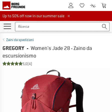
Al conto cliente
Al Ca
Alla lista promemo
Al confront
Up to 50% off now in our summer sale
Up to 50% off now in our summer sale »
Zaini da spedizioni
GREGORY
-
Women's Jade 28 - Zaino da
escursionismo
5,0
(4)