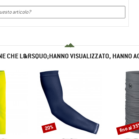
NE CHE L&RSQUO;HANNO VISUALIZZATO, HANNO A
fino al 3
20%
Sconto
Sconto