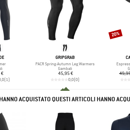
20%
Sconto
IO
MARCHIO
M
DE
GRIPGRAB
C
Articolo
Articolo
mer
PACR Spring-Autumn Leg Warmers
Espres
 di prodotti
Gruppo di prodotti
G
li
Gambali
G
ezzo
Prezzo
 €
45,95 €
49,95
3,0
(
1
)
0,0
(
0
)
E HANNO ACQUISTATO QUESTI ARTICOLI HANNO ACQ