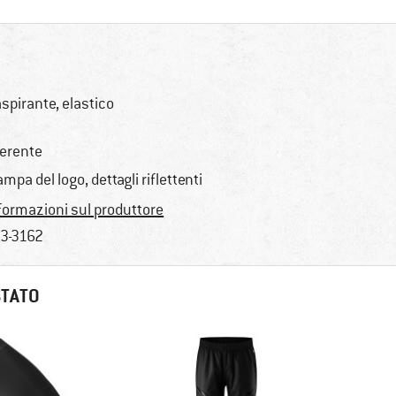
aspirante, elastico
erente
ampa del logo, dettagli riflettenti
formazioni sul produttore
3-3162
STATO