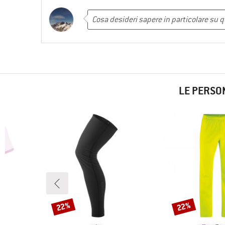
LE PERSO
22%
22%
Sconto
Sconto