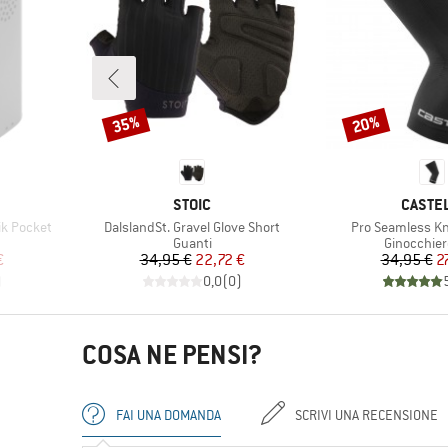
35%
20%
Sconto
Sconto
MARCHIO
MARCH
STOIC
CASTEL
Articolo
Articolo
k Pocket
DalslandSt. Gravel Glove Short
Pro Seamless K
tti
Gruppo di prodotti
Gruppo di 
Guanti
Ginocchier
ridotto
Prezzo
Prezzo ridotto
Pr
Pr
€
34,95 €
22,72 €
34,95 €
2
)
0,0
(
0
)
COSA NE PENSI?
FAI UNA DOMANDA
SCRIVI UNA RECENSIONE