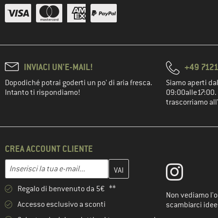
INVIACI UN'E-MAIL!
+49 7121
Dopodiché potrai goderti un po' di aria fresca.
Siamo aperti dal
Intanto ti rispondiamo!
09:00alle17:00. 
trascorriamo all
CREA ACCOUNT CLIENTE
Inserisci qui il tuo indirizzo e-mail e crea il tuo account cliente 
Indirizzo e-mail
Regalo di benvenuto da 5€ **
Non vediamo l'or
Accesso esclusivo a sconti
scambiarci idee