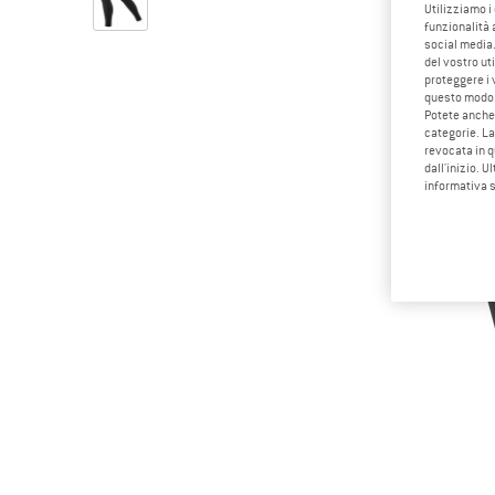
Utilizziamo i
funzionalità 
social media.
del vostro ut
proteggere i 
questo modo
Potete anche 
categorie. La
revocata in q
dall'inizio. U
informativa 