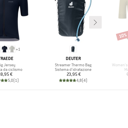
10%
Scont
+
1
ARCHIO
MARCHIO
TRAEDE
DEUTER
colo
Articolo
Articolo
lig Jersey
Streamer Thermo Bag
Women's 
di prodotti
Gruppo di prodotti
Gr
ta da ciclismo
Sistema d'idratazione
Ma
Prezzo
Prezzo
8,95 €
23,95 €
5,0
(
1
)
4,8
(
4
)