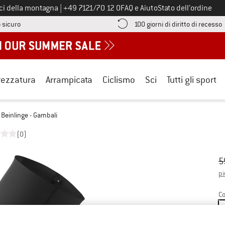
Chiamaci al numero
ici della montagna
|
+49 7121/70 12 0
FAQ e Aiuto
Stato dell’ordine
Qui trovi le informazioni di pagamento! Si apre in una casella informa
V
 sicuro
100 giorni di diritto di recesso
rezzatura
Arrampicata
Ciclismo
Sci
Tutti gli sport
Beinlinge - Gambali
(0)
Pr
Pr
5
pi
Co