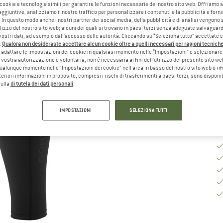
 cookie e tecnologie simili per garantire le funzioni necessarie del nostro sito web. Offriamo 
aggiuntive, analizziamo il nostro traffico per personalizzare i contenuti e la pubblicità e forn
Sc
 In questo modo anche i nostri partner dei social media, della pubblicità e di analisi vengon
ilizzo del nostro sito web; alcuni dei quali si trovano in paesi terzi senza adeguate salvaguard
vostri dati, ad esempio dall'accesso delle autorità. Cliccando su “Seleziona tutto” accettate 
.
Qualora non desideraste accettare alcun cookie oltre a quelli necessari per ragioni tecniche,
adattare le impostazioni dei cookie in qualsiasi momento nelle “Impostazioni” e selezionare 
Te
 vostra autorizzazione è volontaria, non è necessaria ai fini dell'utilizzo del presente sito w
ualunque momento nelle "Impostazioni dei cookie" nell'area in basso del nostro sito web o rifi
Qu
lteriori informazioni in proposito, compresi i rischi di trasferimenti a paesi terzi, sono disponib
sulla
di tutela dei dati personali
.
IMPOSTAZIONI
SELEZIONA TUTTI