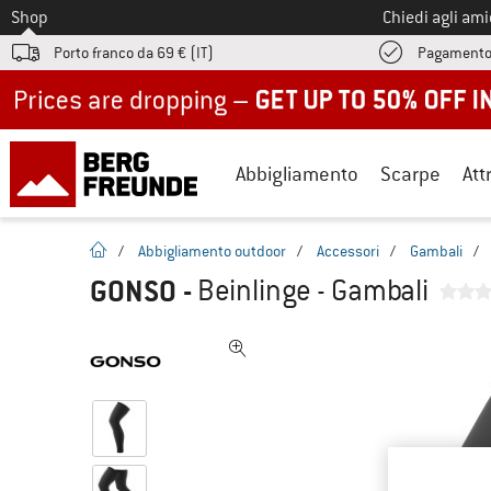
Allo
Shop
Chiedi agli am
Porto franco da 69 € (IT)
Pagamento
Up to 50% off now in our summer sale
Abbigliamento
Scarpe
Att
pagina iniziale
/
Abbigliamento outdoor
/
Accessori
/
Gambali
/
GONSO
-
Beinlinge - Gambali