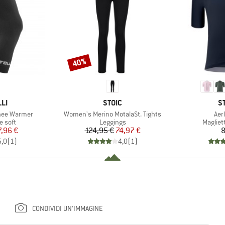
40%
Sconto
IO
MARCHIO
M
LI
STOIC
S
Articolo
Arti
nee Warmer
Women's Merino MotalaSt. Tights
Aer
prodotti
Gruppo di prodotti
Gruppo 
e soft
Leggings
Magliet
ezzo
ezzo ridotto
Prezzo
Prezzo ridotto
7,96 €
124,95 €
74,97 €
8
5,0
(
1
)
4,0
(
1
)
CONDIVIDI UN'IMMAGINE