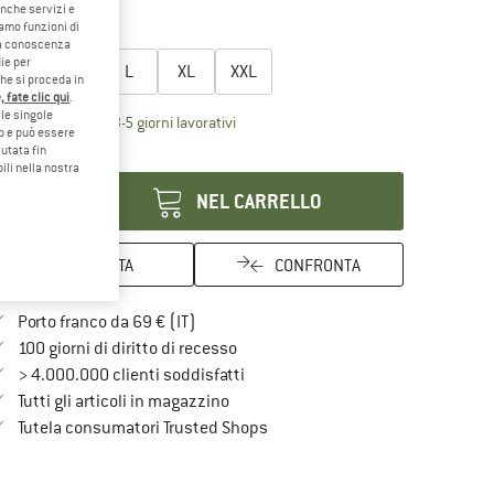
anche servizi e
22%
iamo funzioni di
egli la taglia:
o a conoscenza
ie per
S
M
L
XL
XXL
che si proceda in
 fate clic qui
.
le singole
Il link si apre in una casella informati
mpi di consegna: 3-5 giorni lavorativi
eb e può essere
utata fin
antità:
ili nella nostra
NEL CARRELLO
ANNOTA
CONFRONTA
Qui trovi ulteriori informazioni sulle spe
Porto franco da 69 € (IT)
Vai alla politica di recesso qui Si a
100 giorni di diritto di recesso
> 4.000.000 clienti soddisfatti
Tutti gli articoli in magazzino
Trovi tutte le informazioni qui!
Tutela consumatori Trusted Shops