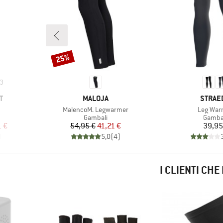
25%
Sconto
3
MARCHIO
MARCH
T
MALOJA
STRAE
Articolo
Articolo
MalencoM. Legwarmer
Leg War
odotti
Gruppo di prodotti
Gruppo
Gambali
Gamba
ridotto
Prezzo
Prezzo ridotto
Pr
1 €
54,95 €
41,21 €
39,95
)
5,0
(
4
)
I CLIENTI CH