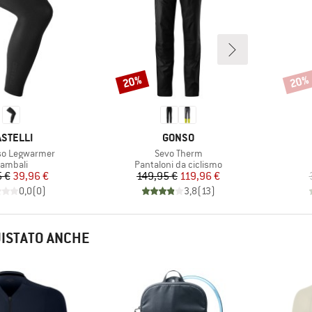
20%
20%
Sconto
Scont
ARCHIO
MARCHIO
ASTELLI
GONSO
Articolo
so Legwarmer
Sevo Therm
ruppo di prodotti
Gruppo di prodotti
ambali
Pantaloni da ciclismo
Prezzo
Prezzo ridotto
Prezzo
Prezzo ridotto
 €
39,96 €
149,95 €
119,96 €
0,0
(
0
)
3,8
(
13
)
UISTATO ANCHE