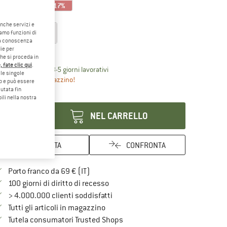
17%
17%
17%
glia:
S/M
anche servizi e
S/M
L/XL
iamo funzioni di
o a conoscenza
ie per
ida alle taglie
che si proceda in
 fate clic qui
.
Il link si apre in una casella informati
mpi di consegna: 3-5 giorni lavorativi
le singole
ltanto uno in magazzino!
eb e può essere
utata fin
antità:
ili nella nostra
NEL CARRELLO
ANNOTA
CONFRONTA
Qui trovi ulteriori informazioni sulle spe
Porto franco da 69 € (IT)
Vai alla politica di recesso qui Si a
100 giorni di diritto di recesso
> 4.000.000 clienti soddisfatti
Tutti gli articoli in magazzino
Trovi tutte le informazioni qui!
Tutela consumatori Trusted Shops