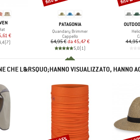
O
ÄVEN
MARCHIO
MARCHI
PATAGONIA
OUTDOO
Hat
Articolo
Artic
Quandary Brimmer
Heli
ezzo
ezzo ridotto
5,61 €
Gruppo di prodotti
G
Cappello
C
Prezzo
Prezzo ridotto
64,95 €
da
45,47 €
44,95 
4,4
(
7
)
5,0
(
1
)
NE CHE L&RSQUO;HANNO VISUALIZZATO, HANNO A