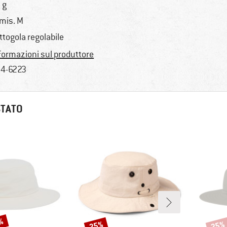
 g
 mis. M
ttogola regolabile
formazioni sul produttore
4-6223
STATO
5%
25%
25%
Sconto
Scont