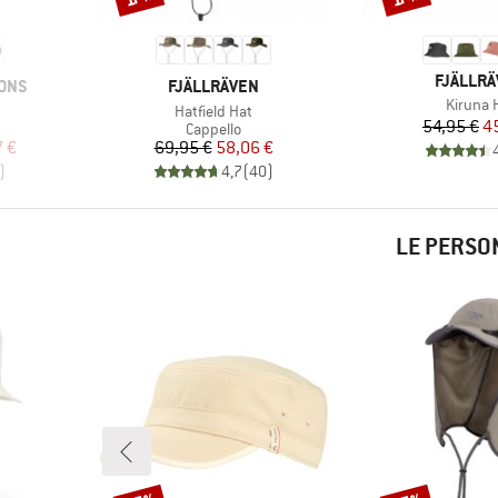
MARCHI
FJÄLLR
MARCHIO
ONS
FJÄLLRÄVEN
Articolo
Kiruna 
Articolo
Hatfield Hat
Pr
Pr
54,95 €
4
odotti
Gruppo di prodotti
Cappello
ridotto
Prezzo
Prezzo ridotto
7 €
69,95 €
58,06 €
)
4,7
(
40
)
LE PERSO