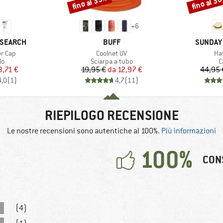
fino al 35%
fino al 3
Sconto
Sconto
+
6
MARCHIO
MARCHI
ESEARCH
BUFF
SUNDAY
Articolo
Art
r Cap
Coolnet UV
Ha
 di prodotti
Gruppo di prodotti
G
lo
Sciarpa a tubo
C
ezzo
ezzo ridotto
Prezzo
Prezzo ridotto
3,71 €
19,95 €
da
12,97 €
44,95 
4,0
(
1
)
4,7
(
11
)
RIEPILOGO RECENSIONE
Le nostre recensioni sono autentiche al 100%.
Più informazioni
100%
CON
(4)