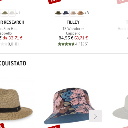
+
1
+
3
O
MARCHIO
R RESEARCH
TILLEY
olo
Articolo
Artico
os Sun Hat
T3 Wanderer
Horiz
ruppo di prodotti
Gruppo di prodotti
appello
Cappello
Prezzo
Prezzo ridotto
Prezzo
Prezzo ridotto
€
da
33,71 €
84,95 €
63,71 €
0,0
(
0
)
4,7
(
25
)
CQUISTATO