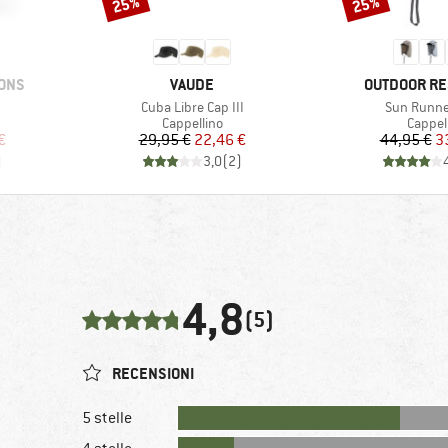
25%
25%
Sconto
Sconto
MARCHIO
MARCHIO
ONS
VAUDE
OUTDOOR R
Articolo
Articolo
Cuba Libre Cap III
Sun Runne
odotti
Gruppo di prodotti
Gruppo
Cappellino
Cappel
ridotto
Prezzo
Prezzo ridotto
Pr
Pr
€
29,95 €
22,46 €
44,95 €
3
)
3,0
(
2
)
4,8
(5)
RECENSIONI
5 stelle