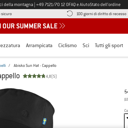
Chiamaci al numero
ici della montagna
|
+49 7121/70 12 0
FAQ e Aiuto
Stato dell’ordine
Qui trovi le informazioni di pagamento! Si apre in una casella informa
V
 sicuro
100 giorni di diritto di recesso
rezzatura
Arrampicata
Ciclismo
Sci
Tutti gli sport
elli
/
Abisko Sun Hat - Cappello
appello
4,8
(5)
Pr
Pr
5
pi
Co