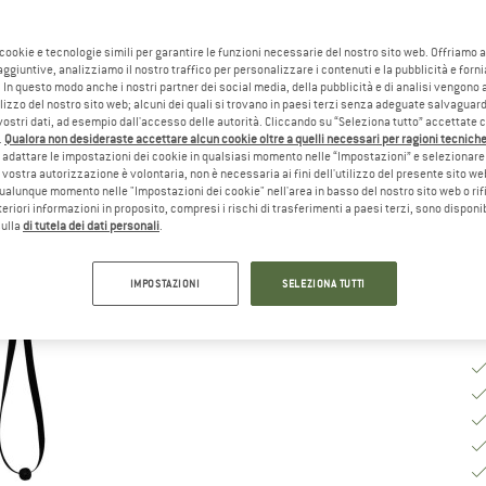
Ta
 cookie e tecnologie simili per garantire le funzioni necessarie del nostro sito web. Offriamo 
aggiuntive, analizziamo il nostro traffico per personalizzare i contenuti e la pubblicità e forn
 In questo modo anche i nostri partner dei social media, della pubblicità e di analisi vengon
ilizzo del nostro sito web; alcuni dei quali si trovano in paesi terzi senza adeguate salvaguard
Gu
vostri dati, ad esempio dall'accesso delle autorità. Cliccando su “Seleziona tutto” accettate 
.
Qualora non desideraste accettare alcun cookie oltre a quelli necessari per ragioni tecniche,
Te
adattare le impostazioni dei cookie in qualsiasi momento nelle “Impostazioni” e selezionare 
So
 vostra autorizzazione è volontaria, non è necessaria ai fini dell'utilizzo del presente sito w
ualunque momento nelle "Impostazioni dei cookie" nell'area in basso del nostro sito web o rifi
Qu
lteriori informazioni in proposito, compresi i rischi di trasferimenti a paesi terzi, sono disponib
sulla
di tutela dei dati personali
.
IMPOSTAZIONI
SELEZIONA TUTTI