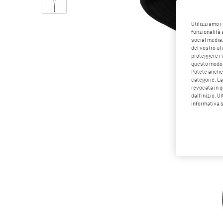
Utilizziamo i
funzionalità 
social media.
del vostro ut
proteggere i 
questo modo
Potete anche 
categorie. La
revocata in q
dall'inizio. U
informativa 