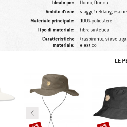
Ideale per:
Uomo,
Donna
Ambito d’uso:
viaggi, trekking, escu
Materiale principale:
100% poliestere
Tipo di materiale:
fibra sintetica
Caratteristiche
traspirante, si asciug
materiale:
elastico
LE P
Sconto
Sconto
17%
17%