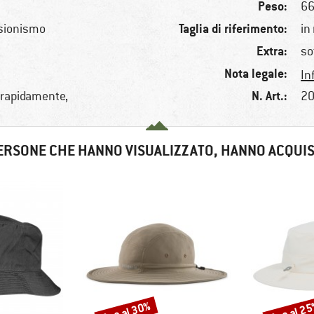
Peso:
66
Taglia di riferimento:
rsionismo
in
Extra:
so
Nota legale:
In
N. Art.:
a rapidamente,
20
ERSONE CHE HANNO VISUALIZZATO, HANNO ACQUI
fino al 30%
fino al 2
Sconto
Sconto