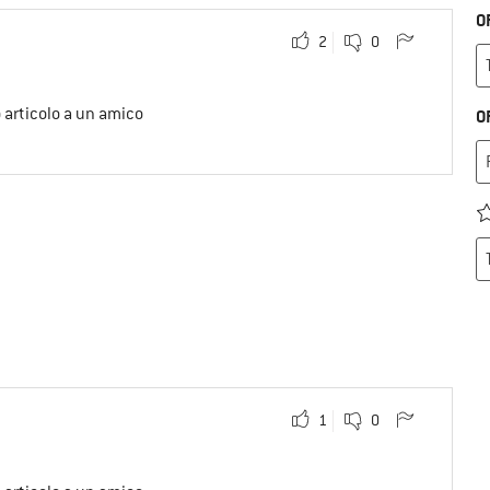
O
2
0
o articolo a un amico
O
1
0