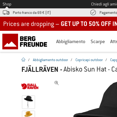
Allo
Shop
Chiedi agli am
Porto franco da 69 € (IT)
Pagamento
Up to 50% off now in our summer sale
Abbigliamento
Scarpe
Att
pagina iniziale
/
Abbigliamento outdoor
/
Copricapi outdoor
/
Capp
FJÄLLRÄVEN
-
Abisko Sun Hat - C