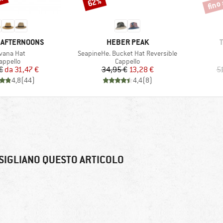
0%
fino
62%
Sconto
Scont
O
MARCHIO
 AFTERNOONS
HEBER PEAK
icolo
Articolo
vana Hat
SeapineHe. Bucket Hat Reversible
ruppo di prodotti
Gruppo di prodotti
appello
Cappello
Prezzo
Prezzo ridotto
Prezzo
Prezzo ridotto
€
da
31,47 €
34,95 €
13,28 €
5
4,8
(
44
)
4,4
(
8
)
SIGLIANO QUESTO ARTICOLO