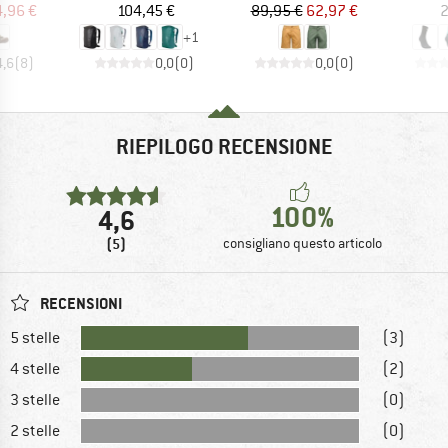
ezzo
ezzo ridotto
Prezzo
Prezzo
Prezzo ridotto
4,96 €
104,45 €
89,95 €
62,97 €
2
+
1
4,6
(
8
)
0,0
(
0
)
0,0
(
0
)
RIEPILOGO RECENSIONE
100%
4,6
(5)
consigliano questo articolo
RECENSIONI
5 stelle
(3)
4 stelle
(2)
3 stelle
(0)
2 stelle
(0)