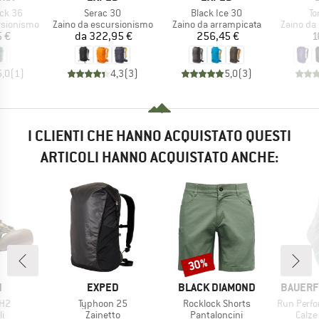
Articolo
Articolo
Ar
ack 36
Serac 30
Black Ice 30
To
otti
Gruppo di prodotti
Gruppo di prodotti
Gruppo di
rsionismo
Zaino da escursionismo
Zaino da arrampicata
Zaino da
ezzo
Prezzo
Prezzo
5 €
da
322,95 €
256,45 €
1
5,0
(
1
)
4,3
(
3
)
5,0
(
3
)
I CLIENTI CHE HANNO ACQUISTATO QUESTI
ARTICOLI HANNO ACQUISTATO ANCHE:
30%
Sconto
HIO
MARCHIO
MARCHIO
MARCHI
N
EXPED
BLACK DIAMOND
BAUERF
Articolo
Articolo
Articolo
 H2
Typhoon 25
Rocklock Shorts
Run Performan
 di prodotti
Gruppo di prodotti
Gruppo di prodotti
Grupp
i
Zainetto
Pantaloncini
Calze