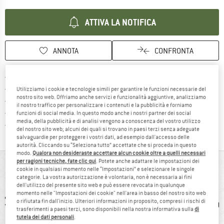
ATTIVA LA NOTIFICA
ANNOTA
CONFRONTA
Qui trovi ulteriori informazioni sulle
Porto franco da 69 € (IT)
Vai alla politica di recesso qui 
100 giorni di diritto di recesso
Utilizziamo i cookie e tecnologie simili per garantire le funzioni necessarie del
nostro sito web. Offriamo anche servizi e funzionalità aggiuntive, analizziamo
> 4.000.000 clienti soddisfatti
il nostro traffico per personalizzare i contenuti e la pubblicità e forniamo
Tutti gli articoli in magazzino
funzioni di social media. In questo modo anche i nostri partner dei social
media, della pubblicità e di analisi vengono a conoscenza del vostro utilizzo
Trovi tutte le informazioni q
Tutela consumatori Trusted Shops
del nostro sito web; alcuni dei quali si trovano in paesi terzi senza adeguate
salvaguardie per proteggere i vostri dati, ad esempio dall'accesso delle
autorità. Cliccando su “Seleziona tutto” accettate che si proceda in questo
modo.
Qualora non desideraste accettare alcun cookie oltre a quelli necessari
per ragioni tecniche, fate clic qui
. Potete anche adattare le impostazioni dei
IN BREVE
cookie in qualsiasi momento nelle “Impostazioni” e selezionare le singole
categorie. La vostra autorizzazione è volontaria, non è necessaria ai fini
dell'utilizzo del presente sito web e può essere revocata in qualunque
momento nelle "Impostazioni dei cookie" nell'area in basso del nostro sito web
o rifiutata fin dall'inizio. Ulteriori informazioni in proposito, compresi i rischi di
trasferimenti a paesi terzi, sono disponibili nella nostra informativa sulla
di
tutela dei dati personali
.