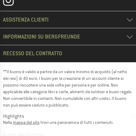
ASSISTENZA CLIENTI
INFORMAZIONI SU BERGFREUNDE
RECESSO DEL CONTRATTO
**Il buono è valido a partire da un valore minimo di acquisto (al netto
dei resi) di 40 euro. I buoni per la creazione di un account cliente si
possono riscuotere una sola volta per persona e per ordine. Non
applicabile alle categorie libri e carte, alimenti da outdoor e buoni regalo.
Non convertibile in contanti. Non cumulabile con altri codici. Il buono
non può essere ceduto o pubblicato.
Highlights
Nella
mappa del sito
trovi una panoramica di tutti i contenuti.
BuildID XNAu5629cfyk