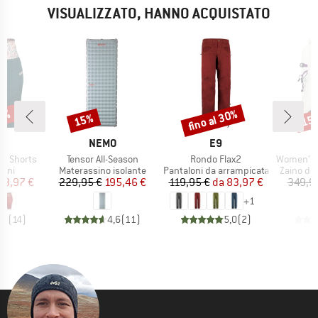
VISUALIZZATO, HANNO ACQUISTATO
30%
fino al 30%
15%
15
Sconto
Sconto
Scon
HIO
MARCHIO
MARCHIO
M
N
NEMO
E9
D
Articolo
Articolo
Articolo
a Shorts
Tensor All-Season
Rondo Flax2
Women's Gui
i prodotti
Gruppo di prodotti
Gruppo di prodotti
Gruppo di
cini
Materassino isolante
Pantaloni da arrampicata
Zaino da
ezzo
ezzo ridotto
Prezzo
Prezzo ridotto
Prezzo
Prezzo ridotto
48,97 €
229,95 €
195,46 €
119,95 €
da
83,97 €
349,9
+
1
,5
(
14
)
4,6
(
11
)
5,0
(
2
)