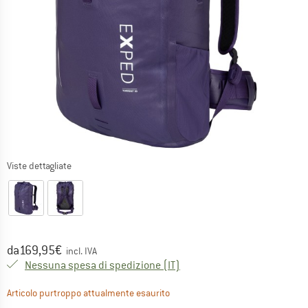
Viste dettagliate
Prezzo:
da
169,95
€
incl. IVA
Italia. Informazioni sui cost
Nessuna spesa di spedizione
(IT)
Il link si apre in una casella inf
Articolo purtroppo attualmente esaurito