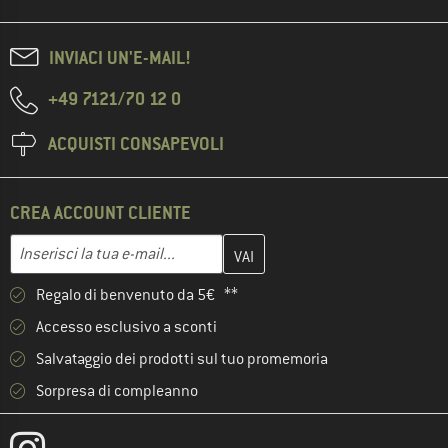
INVIACI UN'E-MAIL!
+49 7121/70 12 0
ACQUISTI CONSAPEVOLI
CREA ACCOUNT CLIENTE
Inserisci qui il tuo indirizzo e-mail e crea il tuo account cliente 
Indirizzo e-mail
Regalo di benvenuto da 5€ **
Accesso esclusivo a sconti
Salvataggio dei prodotti sul tuo promemoria
Sorpresa di compleanno