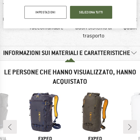
IMPOSTAZIONI
SELEZIONA TUTTI
0 g
100%
clienti dicono:
clienti
raccomandare
buon sistema di
Qualit
trasporto
INFORMAZIONI SUI MATERIALI E CARATTERISTICHE
LE PERSONE CHE HANNO VISUALIZZATO, HANNO
ACQUISTATO
O
MARCHIO
MARCHIO
NIA
EXPED
EXPED