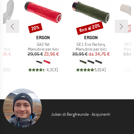
fino al 20%
20%
20
Sconto
Sconto
Scon
HIO
MARCHIO
MARCHIO
N
ERGON
ERGON
o
Articolo
Articolo
Artico
vo
GA2 Fat
GE1 Evo Factory
GP2 E
rodotti
Gruppo di prodotti
Gruppo di prodotti
Gruppo
r bici
Manubrio per bici
Manubrio per bici
Manub
ezzo
ezzo ridotto
Prezzo
Prezzo ridotto
Prezzo
Prezzo ridotto
,96 €
29,95 €
23,96 €
39,95 €
da
34,76 €
59,9
0,0
(
0
)
4,3
(
3
)
5,0
(
4
)
Julian di Bergfreunde - Acquirenti