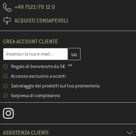
+49 7121/70 12 0
ACQUISTI CONSAPEVOLI
CREA ACCOUNT CLIENTE
Inserisci qui il tuo indirizzo e-mail e crea il tuo account cliente 
Indirizzo e-mail
Regalo di benvenuto da 5€ **
Accesso esclusivo a sconti
Salvataggio dei prodotti sul tuo promemoria
Sorpresa di compleanno
ASSISTENZA CLIENTI