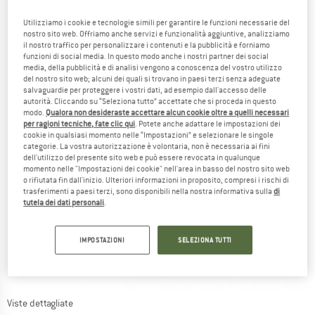
Utilizziamo i cookie e tecnologie simili per garantire le funzioni necessarie del
nostro sito web. Offriamo anche servizi e funzionalità aggiuntive, analizziamo
il nostro traffico per personalizzare i contenuti e la pubblicità e forniamo
funzioni di social media. In questo modo anche i nostri partner dei social
media, della pubblicità e di analisi vengono a conoscenza del vostro utilizzo
del nostro sito web; alcuni dei quali si trovano in paesi terzi senza adeguate
salvaguardie per proteggere i vostri dati, ad esempio dall'accesso delle
autorità. Cliccando su “Seleziona tutto” accettate che si proceda in questo
modo.
Qualora non desideraste accettare alcun cookie oltre a quelli necessari
per ragioni tecniche, fate clic qui
. Potete anche adattare le impostazioni dei
cookie in qualsiasi momento nelle “Impostazioni” e selezionare le singole
categorie. La vostra autorizzazione è volontaria, non è necessaria ai fini
dell'utilizzo del presente sito web e può essere revocata in qualunque
momento nelle "Impostazioni dei cookie" nell'area in basso del nostro sito web
o rifiutata fin dall'inizio. Ulteriori informazioni in proposito, compresi i rischi di
trasferimenti a paesi terzi, sono disponibili nella nostra informativa sulla
di
tutela dei dati personali
.
IMPOSTAZIONI
SELEZIONA TUTTI
Viste dettagliate