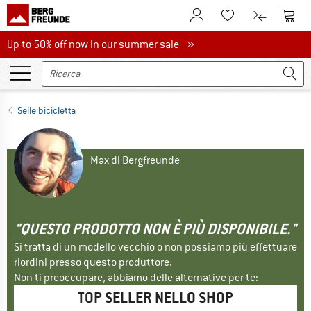
Al conto cliente
Al Ca
Alla lista promemo
Al confront
Up to 50% off now in our summer sale
Up to 50% off now in our summer sale »
Selle bicicletta
Max di Bergfreunde
"QUESTO PRODOTTO NON È PIÙ DISPONIBILE."
Si tratta di un modello vecchio o non possiamo più effettuare
riordini presso questo produttore.
Non ti preoccupare, abbiamo delle alternative per te:
TOP SELLER NELLO SHOP