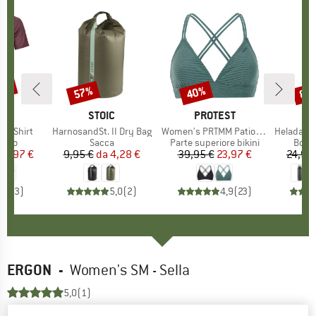
30%
57%
40%
80
Sconto
Sconto
Scon
IO
OX
MARCHIO
STOIC
MARCHIO
PROTEST
k T-Shirt
Articolo
HarnosandSt. II Dry Bag
Articolo
Women's PRTMM Patio Triangle
Articolo
HeladagenSt. Insulated
 prodotti
rino
Gruppo di prodotti
Sacca
Gruppo di prodotti
Parte superiore bikini
Grupp
Botti
ezzo
ezzo ridotto
62,97 €
9,95 €
da
Prezzo
Prezzo ridotto
4,28 €
39,95 €
Prezzo
Prezzo ridotto
23,97 €
24,95
4,3
(
3
)
5,0
(
2
)
4,9
(
23
)
ERGON
-
Women's SM - Sella
5,0
(1)