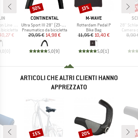
50%
35
Sconto
Sconto
Scon
13%
IO
MARCHIO
MARCHIO
MA
LIN
CONTINENTAL
M-WAVE
SC
Articolo
Articolo
Articolo
 28'' (32-622)
Ultra Sport III 28'' (23-622) Foldable
Rotterdam Pedal P
28'' Schlauch 
otti
Gruppo di prodotti
Gruppo di prodotti
Gruppo d
bicicletta
Pneumatico da bicicletta
Bike Bag
Camera d'
ezzo
ezzo ridotto
Prezzo
Prezzo ridotto
Prezzo
Prezzo ridotto
40,27 €
29,95 €
14,98 €
11,95 €
10,40 €
8,90 
0,0
(
0
)
5,0
(
9
)
5,0
(
1
)
ARTICOLI CHE ALTRI CLIENTI HANNO
APPREZZATO
15%
20%
20
Sconto
Sconto
Scon