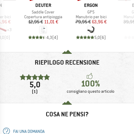
HIO
MARCHIO
MARCHIO
N
DEUTER
ERGON
olo
Articolo
Articolo
A
Saddle Cover
GP5
G
rodotti
Gruppo di prodotti
Gruppo di prodotti
Gruppo
r bici
Copertura antipioggia
Manubrio per bici
Manub
ezzo
ezzo ridotto
Prezzo
Prezzo ridotto
Prezzo
Prezzo ridotto
,96 €
12,95 €
11,01 €
79,95 €
63,96 €
39,9
+
3
0,0
(
0
)
4,3
(
4
)
5,0
(
6
)
RIEPILOGO RECENSIONE
100%
5,0
(1)
consigliano questo articolo
COSA NE PENSI?
FAI UNA DOMANDA