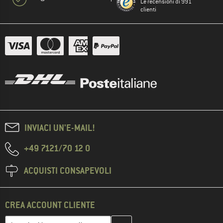
Le recensioni di 991
clienti
INVIACI UN'E-MAIL!
+49 7121/70 12 0
ACQUISTI CONSAPEVOLI
CREA ACCOUNT CLIENTE
Inserisci qui il tuo indirizzo e-mail e crea il tuo account cliente 
Indirizzo e-mail