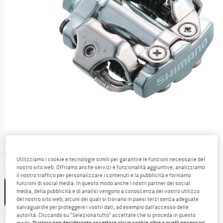
Prezzo:
91,95
€
incl. IVA
Italia. Informazioni sui cost
Nessuna spesa di spedizione
(IT)
Utilizziamo i cookie e tecnologie simili per garantire le funzioni necessarie del
nostro sito web. Offriamo anche servizi e funzionalità aggiuntive, analizziamo
Colore:
Silver
il nostro traffico per personalizzare i contenuti e la pubblicità e forniamo
funzioni di social media. In questo modo anche i nostri partner dei social
media, della pubblicità e di analisi vengono a conoscenza del vostro utilizzo
del nostro sito web; alcuni dei quali si trovano in paesi terzi senza adeguate
salvaguardie per proteggere i vostri dati, ad esempio dall'accesso delle
autorità. Cliccando su “Seleziona tutto” accettate che si proceda in questo
Il link si apre in una casella infor
Tempi di consegna: 3-5 giorni lavorativi
modo.
Qualora non desideraste accettare alcun cookie oltre a quelli necessari