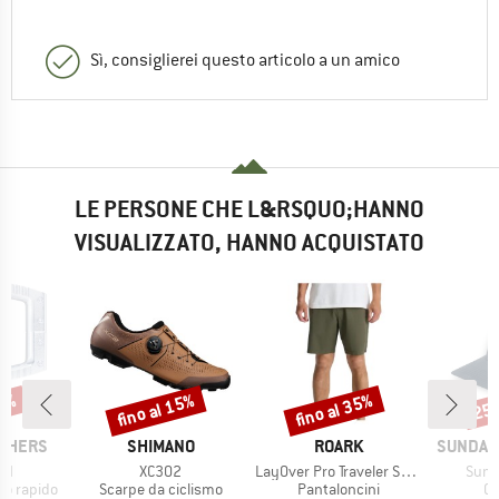
Sì, consiglierei questo articolo a un amico
LE PERSONE CHE L&RSQUO;HANNO
VISUALIZZATO, HANNO ACQUISTATO
20%
fino al 15%
fino al 35%
25
Sconto
Sconto
Scon
MARCHIO
MARCHIO
MARCHI
THERS
SHIMANO
ROARK
SUNDAY
Articolo
Articolo
Artic
DH
XC302
LayOver Pro Traveler Short
Sund
otti
Gruppo di prodotti
Gruppo di prodotti
Gr
io rapido
Scarpe da ciclismo
Pantaloncini
Ca