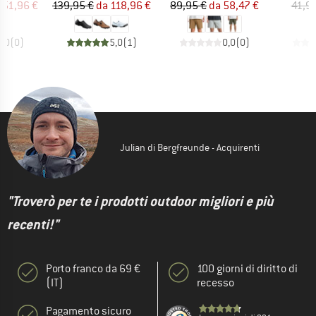
ezzo
ezzo ridotto
Prezzo
Prezzo ridotto
Prezzo
Prezzo ridotto
151,96 €
139,95 €
da
118,96 €
89,95 €
da
58,47 €
41,9
0,0
(
0
)
5,0
(
1
)
0,0
(
0
)
Julian di Bergfreunde - Acquirenti
"Troverò per te i prodotti outdoor migliori e più
recenti!"
Porto franco da 69 €
100 giorni di diritto di
(IT)
recesso
Pagamento sicuro