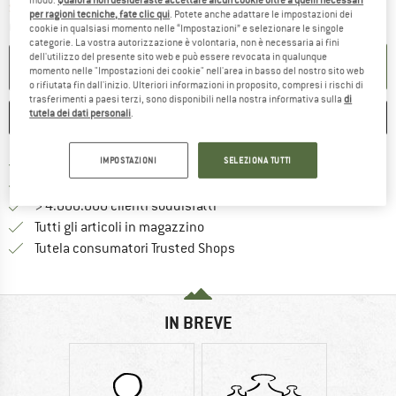
Soltanto uno in magazzino!
per ragioni tecniche, fate clic qui
. Potete anche adattare le impostazioni dei
Quantità:
cookie in qualsiasi momento nelle “Impostazioni” e selezionare le singole
categorie. La vostra autorizzazione è volontaria, non è necessaria ai fini
dell'utilizzo del presente sito web e può essere revocata in qualunque
NEL CARRELLO
momento nelle "Impostazioni dei cookie" nell'area in basso del nostro sito web
o rifiutata fin dall'inizio. Ulteriori informazioni in proposito, compresi i rischi di
trasferimenti a paesi terzi, sono disponibili nella nostra informativa sulla
di
tutela dei dati personali
.
ANNOTA
CONFRONTA
Qui trovi ulteriori informazioni sulle
IMPOSTAZIONI
SELEZIONA TUTTI
Porto franco da 69 € (IT)
Vai alla politica di recesso qui 
100 giorni di diritto di recesso
> 4.000.000 clienti soddisfatti
Tutti gli articoli in magazzino
Trovi tutte le informazioni q
Tutela consumatori Trusted Shops
IN BREVE