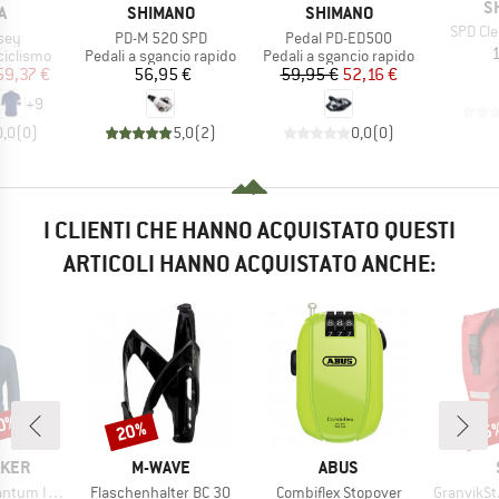
M
S
HIO
MARCHIO
MARCHIO
A
SHIMANO
SHIMANO
Articolo
SPD Cl
Articolo
Articolo
sey
PD-M 520 SPD
Pedal PD-ED500
1
odotti
Gruppo di prodotti
Gruppo di prodotti
ciclismo
Pedali a sgancio rapido
Pedali a sgancio rapido
ezzo
ezzo ridotto
Prezzo
Prezzo
Prezzo ridotto
59,37 €
56,95 €
59,95 €
52,16 €
+
9
0,0
(
0
)
5,0
(
2
)
0,0
(
0
)
I CLIENTI CHE HANNO ACQUISTATO QUESTI
ARTICOLI HANNO ACQUISTATO ANCHE:
40%
20%
45
Sconto
Scon
O
MARCHIO
MARCHIO
AKER
M-WAVE
ABUS
Articolo
Articolo
Articolo
S Zip Hoodie
Flaschenhalter BC 30
Combiflex Stopover
GranvikSt. 