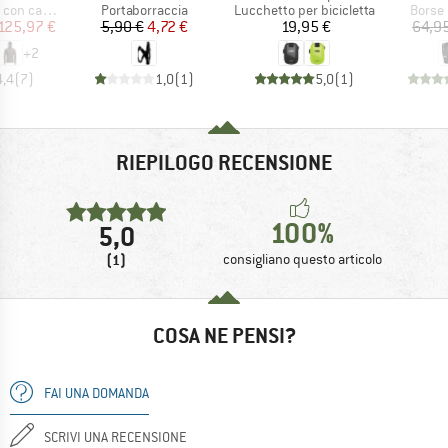
tti
Gruppo di prodotti
Gruppo di prodotti
Gruppo
 cappuccio
Portaborraccia
Lucchetto per bicicletta
Borse
ezzo
ezzo ridotto
Prezzo
Prezzo ridotto
Prezzo
125,97 €
5,90 €
4,72 €
19,95 €
64,9
+
2
4,4
(
7
)
1,0
(
1
)
5,0
(
1
)
RIEPILOGO RECENSIONE
100%
5,0
(1)
consigliano questo articolo
COSA NE PENSI?
FAI UNA DOMANDA
SCRIVI UNA RECENSIONE