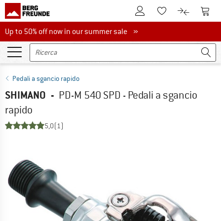
Al conto cliente
Al Ca
Alla lista promemo
Al confront
Up to 50% off now in our summer sale
Up to 50% off now in our summer sale »
Pedali a sgancio rapido
SHIMANO
-
PD-M 540 SPD - Pedali a sgancio
rapido
5,0
(1)