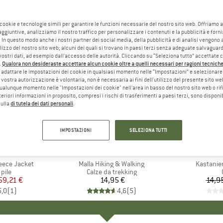
 cookie e tecnologie simili per garantire le funzioni necessarie del nostro sito web. Offriamo 
aggiuntive, analizziamo il nostro traffico per personalizzare i contenuti e la pubblicità e forn
 In questo modo anche i nostri partner dei social media, della pubblicità e di analisi vengon
ilizzo del nostro sito web; alcuni dei quali si trovano in paesi terzi senza adeguate salvaguard
vostri dati, ad esempio dall'accesso delle autorità. Cliccando su “Seleziona tutto” accettate 
.
Qualora non desideraste accettare alcun cookie oltre a quelli necessari per ragioni tecniche,
adattare le impostazioni dei cookie in qualsiasi momento nelle “Impostazioni” e selezionare 
 vostra autorizzazione è volontaria, non è necessaria ai fini dell'utilizzo del presente sito w
ualunque momento nelle "Impostazioni dei cookie" nell'area in basso del nostro sito web o rifi
lteriori informazioni in proposito, compresi i rischi di trasferimenti a paesi terzi, sono disponib
sulla
di tutela dei dati personali
.
25%
Sconto
IMPOSTAZIONI
SELEZIONA TUTTI
HIO
K
MARCHIO
UPHILLSPORT
O
leece Jacket
Articolo
Malla Hiking & Walking
Articolo
Kastanie
 prodotti
 pile
Gruppo di prodotti
Calze da trekking
ezzo
ezzo ridotto
59,21 €
14,95 €
Prezzo
14,9
5,0
(
1
)
4,6
(
5
)