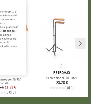
anche servizi e
iamo funzioni di
o a conoscenza
ie per
che si proceda in
 fate clic qui
.
le singole
eb e può essere
utata fin
ili nella nostra
MARCHIO
PETROMAX
MARCHIO
PINEL
Articolo
Professional Lid Lifter
nmesser Nr. 07
23,70 €
Prezzo
Gruppo di prodotti
Coltelli
5 €
Prezzo
Prezzo ridotto
11,21 €
0,0
(
0
)
0,0
(
0
)