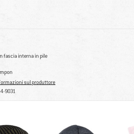
n fascia interna in pile
ompon
formazioni sul produttore
4-9031