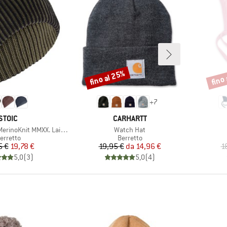
fino al 25%
fino
Sconto
Scont
+
7
MARCHIO
MARCHIO
STOIC
CARHARTT
Articolo
nit MMXX. Laisdalen Beanie
Watch Hat
ruppo di prodotti
Gruppo di prodotti
erretto
Berretto
Prezzo
Prezzo ridotto
Prezzo
Prezzo ridotto
5 €
19,78 €
19,95 €
da
14,96 €
1
5,0
(
3
)
5,0
(
4
)