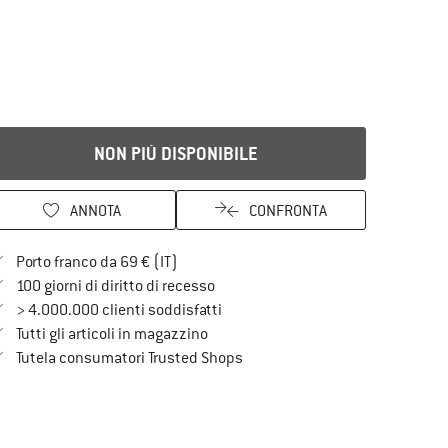
NON PIÙ DISPONIBILE
ANNOTA
CONFRONTA
Qui trovi ulteriori informazioni sulle spe
Porto franco da 69 € (IT)
Vai alla politica di recesso qui Si a
100 giorni di diritto di recesso
> 4.000.000 clienti soddisfatti
Tutti gli articoli in magazzino
Trovi tutte le informazioni qui!
Tutela consumatori Trusted Shops