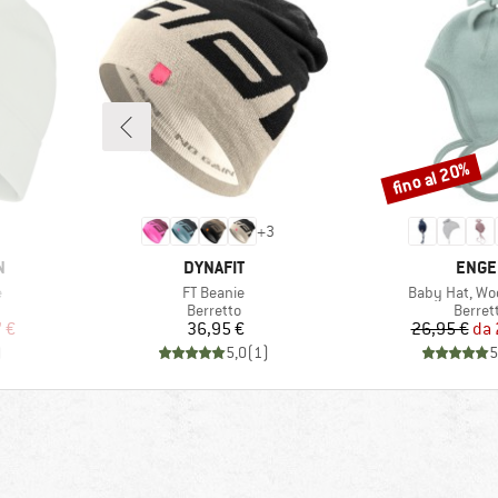
fino al 20%
Sconto
+
3
MARCHIO
MARC
N
DYNAFIT
ENGE
Articolo
Articolo
e
FT Beanie
Baby Hat, Woo
odotti
Gruppo di prodotti
Gruppo
Berretto
Berret
ridotto
Prezzo
Pr
Pr
 €
36,95 €
26,95 €
da
)
5,0
(
1
)
5