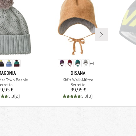
+
4
RCHIO
MARCHIO
TAGONIA
DISANA
Articolo
der Town Beanie
Kid's Walk-Mütze
ruppo di prodotti
Gruppo di prodotti
erretto
Berretto
Prezzo
Prezzo
9,95 €
39,95 €
5,0
(
2
)
5,0
(
3
)