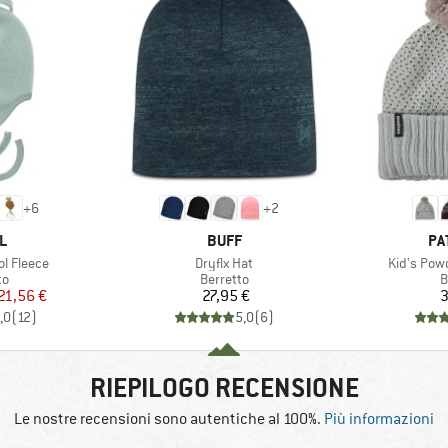
+
6
+
2
HIO
MARCHIO
MA
L
BUFF
PA
Articolo
Articolo
l Fleece
Dryflx Hat
Kid's Pow
 di prodotti
Gruppo di prodotti
G
to
Berretto
B
ezzo
ezzo ridotto
Prezzo
21,56 €
27,95 €
3
,0
(
12
)
5,0
(
6
)
RIEPILOGO RECENSIONE
Le nostre recensioni sono autentiche al 100%.
Più informazioni