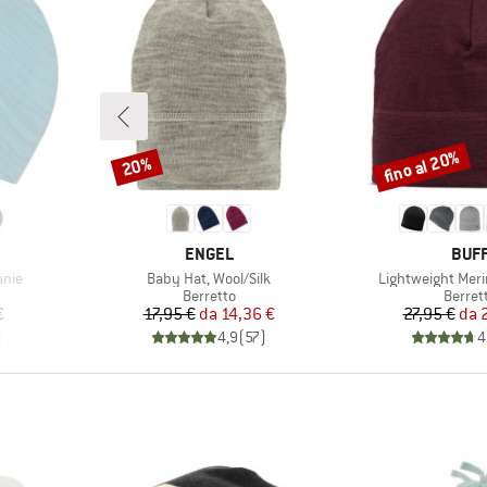
fino al 20%
20%
Sconto
Sconto
MARCHIO
MARC
ENGEL
BUF
Articolo
Articolo
anie
Baby Hat, Wool/Silk
Lightweight Meri
odotti
Gruppo di prodotti
Gruppo
Berretto
Berret
ridotto
Prezzo
Prezzo ridotto
Pr
Pr
€
17,95 €
da
14,36 €
27,95 €
da
)
4,9
(
57
)
4