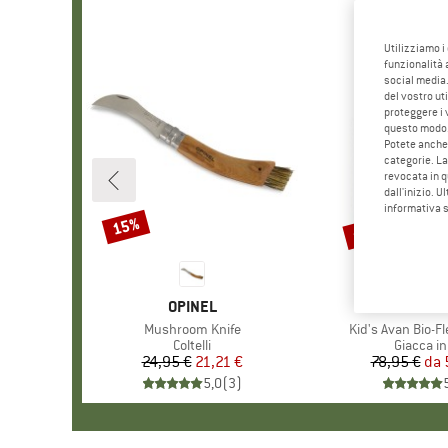
Utilizziamo i
funzionalità 
social media.
del vostro ut
proteggere i 
questo modo
Potete anche 
categorie. La
revocata in q
dall'inizio. U
informativa 
fino al 25%
15%
Sconto
Sconto
MARCHIO
OPINEL
MARC
NAMU
Articolo
Mushroom Knife
Articolo
Kid's Avan Bio-F
Gruppo di prodotti
Coltelli
Gruppo di
Giacca in
24,95 €
Prezzo
Prezzo ridotto
21,21 €
78,95 €
da
Pr
Pr
5,0
(
3
)