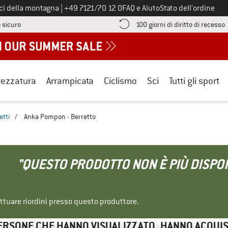
Chiamaci al numero
ici della montagna
|
+49 7121/70 12 0
FAQ e Aiuto
Stato dell’ordine
Qui trovi le informazioni di pagamento! Si apre in una casella informa
V
 sicuro
100 giorni di diritto di recesso
rezzatura
Arrampicata
Ciclismo
Sci
Tutti gli sport
etti
/
Anka Pompon - Berretto
"QUESTO PRODOTTO NON È PIÙ DISPON
ettuare riordini presso questo produttore.
ERSONE CHE HANNO VISUALIZZATO, HANNO ACQUI