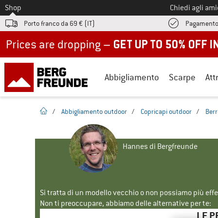
Allo
Shop
Chiedi agli am
Porto franco da 69 € (IT)
Pagamento
Up to 50% off now in our summer sale
Abbigliamento
Scarpe
Att
pagina iniziale
/
Abbigliamento outdoor
/
Copricapi outdoor
/
Berr
Hannes di Bergfreunde
Si tratta di un modello vecchio o non possiamo più eff
Non ti preoccupare, abbiamo delle alternative per te:
LE P