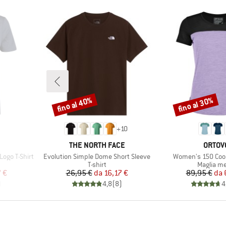
fino al 40%
fino al 30%
Sconto
Sconto
+
10
MARCHIO
MARCH
THE NORTH FACE
ORTOV
Articolo
Articolo
ogo T-Shirt
Evolution Simple Dome Short Sleeve
Women's 150 Cool 
otti
Gruppo di prodotti
Gruppo di
T-shirt
Maglia me
ridotto
Prezzo
Prezzo ridotto
Pr
Pr
 €
26,95 €
da
16,17 €
89,95 €
da
)
4,8
(
8
)
4