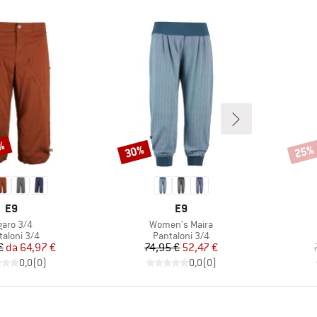
5%
30%
25%
Sconto
Scont
MARCHIO
MARCHIO
E9
E9
ticolo
Articolo
garo 3/4
Women's Maira
po di prodotti
Gruppo di prodotti
taloni 3/4
Pantaloni 3/4
Prezzo
Prezzo ridotto
Prezzo
Prezzo ridotto
€
da
64,97 €
74,95 €
52,47 €
0,0
(
0
)
0,0
(
0
)