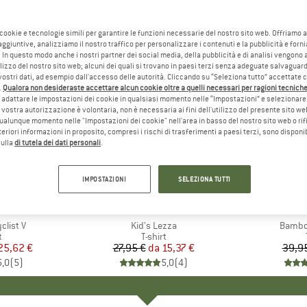
 cookie e tecnologie simili per garantire le funzioni necessarie del nostro sito web. Offriamo 
aggiuntive, analizziamo il nostro traffico per personalizzare i contenuti e la pubblicità e forn
 In questo modo anche i nostri partner dei social media, della pubblicità e di analisi vengon
ilizzo del nostro sito web; alcuni dei quali si trovano in paesi terzi senza adeguate salvaguard
vostri dati, ad esempio dall'accesso delle autorità. Cliccando su “Seleziona tutto” accettate 
.
Qualora non desideraste accettare alcun cookie oltre a quelli necessari per ragioni tecniche,
adattare le impostazioni dei cookie in qualsiasi momento nelle “Impostazioni” e selezionare 
 vostra autorizzazione è volontaria, non è necessaria ai fini dell'utilizzo del presente sito w
ualunque momento nelle "Impostazioni dei cookie" nell'area in basso del nostro sito web o rifi
lteriori informazioni in proposito, compresi i rischi di trasferimenti a paesi terzi, sono disponib
sulla
di tutela dei dati personali
.
fino al 45%
20%
Sconto
Sconto
IMPOSTAZIONI
SELEZIONA TUTTI
+
2
+
1
HIO
E
MARCHIO
VAUDE
list V
Articolo
Kid's Lezza
Articol
Bambo
o di prodotti
t
Gruppo di prodotti
T-shirt
ezzo
ezzo ridotto
25,62 €
27,95 €
da
Prezzo
Prezzo ridotto
15,37 €
39,9
5,0
(
5
)
5,0
(
4
)