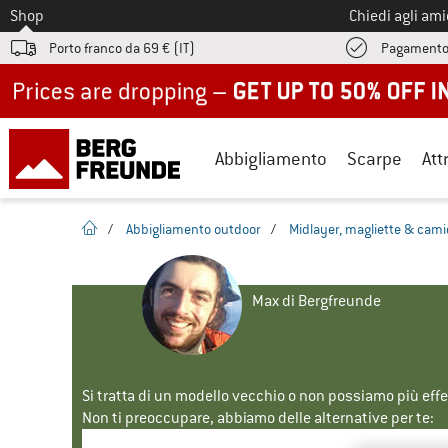
Allo
Shop
Chiedi agli am
Porto franco da 69 € (IT)
Pagamento
Up to 50% off now in our summer sale
Abbigliamento
Scarpe
Att
pagina iniziale
/
Abbigliamento outdoor
/
Midlayer, magliette & cami
Max di Bergfreunde
Si tratta di un modello vecchio o non possiamo più eff
Non ti preoccupare, abbiamo delle alternative per te: