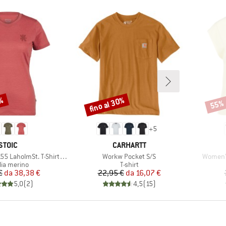
2%
fino al 30%
55%
Sconto
Scont
+
5
MARCHIO
MARCHIO
STOIC
CARHARTT
Articolo
Articolo
lmSt. T-Shirt Daisy Flower
Workw Pocket S/S
Women's
po di prodotti
Gruppo di prodotti
lia merino
T-shirt
Prezzo
Prezzo ridotto
Prezzo
Prezzo ridotto
€
da
38,38 €
22,95 €
da
16,07 €
5,0
(
2
)
4,5
(
15
)