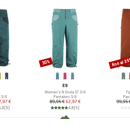
fino al 3
30%
Sconto
Sconto
CHIO
MARCHIO
E9
colo
Articolo
Ar
Women's N Onda ST 3/4
Fi
 prodotti
Gruppo di prodotti
Grup
 3/4
Pantaloni 3/4
Pan
ezzo
ezzo ridotto
Prezzo
Prezzo ridotto
2,97 €
89,95 €
62,97 €
99,95 
5,0
(
5
)
4,8
(
5
)