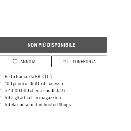
NON PIÙ DISPONIBILE
ANNOTA
CONFRONTA
Qui trovi ulteriori informazioni sulle spe
Porto franco da 69 € (IT)
Vai alla politica di recesso qui Si a
100 giorni di diritto di recesso
> 4.000.000 clienti soddisfatti
Tutti gli articoli in magazzino
Trovi tutte le informazioni qui!
Tutela consumatori Trusted Shops