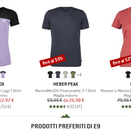
fino al 55%
fino al 5
Sconto
Sconto
+
4
IO
MARCHIO
OX
HEBER PEAK
Articolo
Articolo
Logo T-Shirt
MerinoMix150 PineconeHe. II T-Shirt
Women's Merino155 Laho
 prodotti
Gruppo di prodotti
Grup
rino
Maglia merino
Mag
ezzo
ezzo ridotto
Prezzo
Prezzo ridotto
62,97 €
59,95 €
da
26,98 €
79,95 
,7
(
24
)
4,5
(
117
)
PRODOTTI PREFERITI DI E9