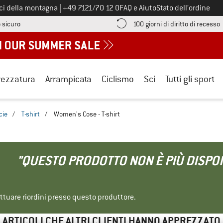
Chiamaci al numero
ici della montagna
|
+49 7121/70 12 0
FAQ e Aiuto
Stato dell’ordine
Qui trovi le informazioni di pagamento! Si apre in una casella informa
V
 sicuro
100 giorni di diritto di recesso
rezzatura
Arrampicata
Ciclismo
Sci
Tutti gli sport
cie
/
T-shirt
/
Women's Cose - T-shirt
"QUESTO PRODOTTO NON È PIÙ DISPON
ettuare riordini presso questo produttore.
ARTICOLI CHE ALTRI CLIENTI HANNO APPREZZATO