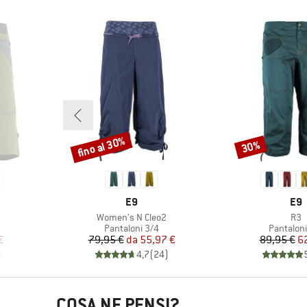
fino al 30%
30%
Sconto
Sconto
O
MARCHIO
MAR
E9
E9
Articolo
Arti
Women's N Cleo2
R3
otti
Gruppo di prodotti
Gruppo di
Pantaloni 3/4
Pantaloni
ridotto
Prezzo
Prezzo ridotto
Pr
Pr
€
79,95 €
da
55,97 €
89,95 €
6
)
4,7
(
24
)
COSA NE PENSI?