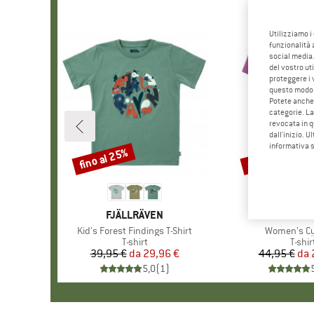
Utilizziamo i
funzionalità 
social media.
del vostro ut
proteggere i 
questo modo
Potete anche 
categorie. La
revocata in q
dall'inizio. U
informativa 
fino al 25%
fino al 43%
Sconto
Sconto
MARCHIO
FJÄLLRÄVEN
MARC
VAUD
Articolo
Kid's Forest Findings T-Shirt
Articolo
Women's Cyc
Gruppo di prodotti
T-shirt
Grupp
T-shir
39,95 €
da
Prezzo
Prezzo ridotto
29,96 €
44,95 €
da
Pr
Pr
5,0
(
1
)