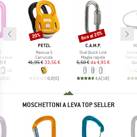
fino al 20%
20%
Sconto
Sconto
CHIO
MARCHIO
MARCHIO
M
PETZL
C.A.M.P.
M
lo
Articolo
Articolo
Artico
O
Rescue S
Oval Quick Link
Conta
rodotti
Gruppo di prodotti
Gruppo di prodotti
Gruppo
 a leva
Carrucola
Maglia rapida
Fettuc
ezzo
Prezzo
Prezzo ridotto
Prezzo
Prezzo ridotto
0 €
41,95 €
33,56 €
5,50 €
da
4,95 €
da
+
6
4,8
(
4
)
0,0
(
0
)
4,6
(
18
)
MOSCHETTONI A LEVA TOP SELLER