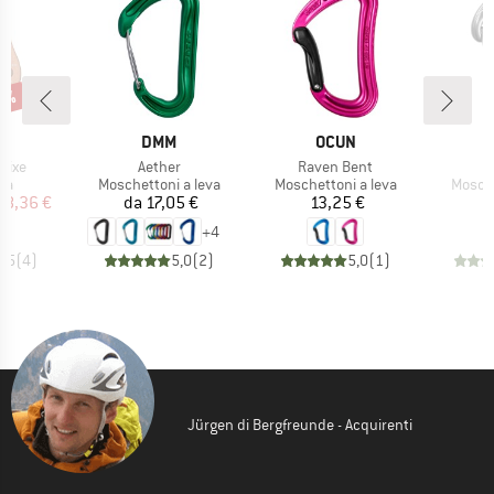
20%
HIO
MARCHIO
MARCHIO
L
DMM
OCUN
Articolo
Articolo
 Fixe
Aether
Raven Bent
di prodotti
Gruppo di prodotti
Gruppo di prodotti
Gruppo
la
Moschettoni a leva
Moschettoni a leva
Mosche
ezzo
ezzo ridotto
Prezzo
Prezzo
18,36 €
da
17,05 €
13,25 €
+
4
4,5
(
4
)
5,0
(
2
)
5,0
(
1
)
Jürgen di Bergfreunde - Acquirenti