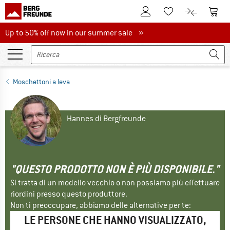
Al conto cliente
Al Ca
Alla lista promemo
Al confront
Up to 50% off now in our summer sale
Up to 50% off now in our summer sale »
Moschettoni a leva
Hannes di Bergfreunde
"QUESTO PRODOTTO NON È PIÙ DISPONIBILE."
Si tratta di un modello vecchio o non possiamo più effettuare
riordini presso questo produttore.
Non ti preoccupare, abbiamo delle alternative per te:
LE PERSONE CHE HANNO VISUALIZZATO,