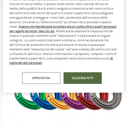
funzioni di social media. In questo modo anche i nostri partner dei social
5,0
(1)
media, della pubblicità e di analisi vengono a conoscenza del vostro utilizzo
del nostro sito web; alcuni dei quali si trovano in paesi terzi senza adeguate
salvaguardie per proteggere i vostri dati, ad esempio dall'accesso delle
autorità. Cliccando su “Seleziona tutto” accettate che si proceda in questo
modo.
Qualora non desideraste accettare alcun cookie oltre a quelli necessari
per ragioni tecniche, fate clic qui
. Potete anche adattare le impostazioni dei
cookie in qualsiasi momento nelle “Impostazioni” e selezionare le singole
categorie. La vostra autorizzazione è volontaria, non è necessaria ai fini
dell'utilizzo del presente sito web e può essere revocata in qualunque
momento nelle "Impostazioni dei cookie" nell'area in basso del nostro sito web
o rifiutata fin dall'inizio. Ulteriori informazioni in proposito, compresi i rischi di
trasferimenti a paesi terzi, sono disponibili nella nostra informativa sulla
di
tutela dei dati personali
.
IMPOSTAZIONI
SELEZIONA TUTTI