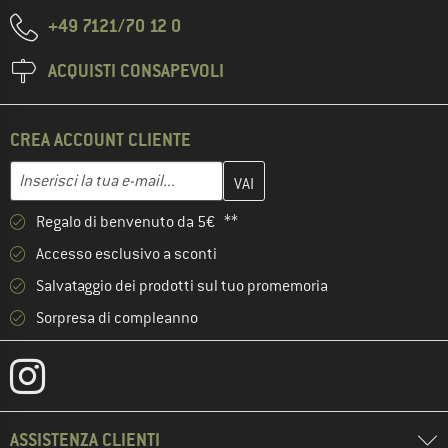
+49 7121/70 12 0
ACQUISTI CONSAPEVOLI
CREA ACCOUNT CLIENTE
Inserisci qui il tuo indirizzo e-mail e crea il tuo account cliente 
Indirizzo e-mail
Regalo di benvenuto da 5€ **
Accesso esclusivo a sconti
Salvataggio dei prodotti sul tuo promemoria
Sorpresa di compleanno
ASSISTENZA CLIENTI