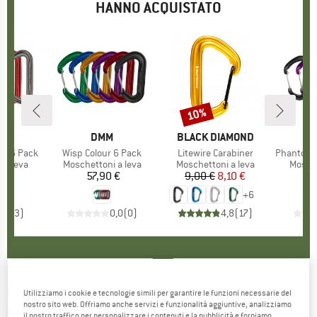
HANNO ACQUISTATO
10%
Sconto
CHIO
MARCHIO
DMM
MARCHIO
BLACK DIAMOND
ur 6 Pack
Articolo
Wisp Colour 6 Pack
Articolo
Litewire Carabiner
Articolo
Phantom Wire
rodotti
 a leva
Gruppo di prodotti
Moschettoni a leva
Gruppo di prodotti
Moschettoni a leva
Gruppo
Mosche
 €
ezzo
57,90 €
Prezzo
9,00 €
Prezzo
Prezzo ridotto
8,10 €
6
+
6
5,0
(
3
)
0,0
(
0
)
4,8
(
17
)
DMM
-
Chimera Colour 6 Pack - Moschettoni a
Utilizziamo i cookie e tecnologie simili per garantire le funzioni necessarie del
nostro sito web. Offriamo anche servizi e funzionalità aggiuntive, analizziamo
leva
il nostro traffico per personalizzare i contenuti e la pubblicità e forniamo