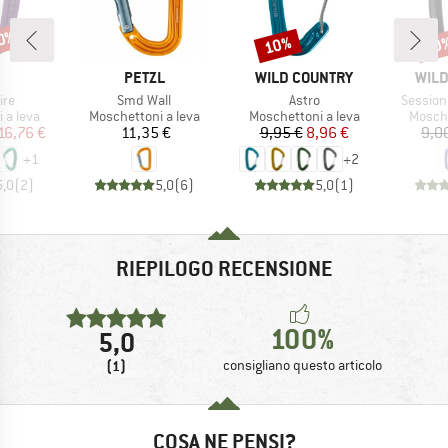
20%
10%
10
Sconto
Scon
CHIO
MARCHIO
MARCHIO
MAR
PETZL
WILD COUNTRY
WILD
Articolo
Articolo
Articolo
ire
Smd Wall
Astro
Session
rodotti
Gruppo di prodotti
Gruppo di prodotti
Gruppo
 a leva
Moschettoni a leva
Moschettoni a leva
Mosche
ezzo
ezzo ridotto
Prezzo
Prezzo
Prezzo ridotto
16,76 €
11,35 €
9,95 €
8,96 €
9,0
+
1
+
2
5,0
(
2
)
5,0
(
6
)
5,0
(
1
)
RIEPILOGO RECENSIONE
100%
5,0
(1)
consigliano questo articolo
COSA NE PENSI?