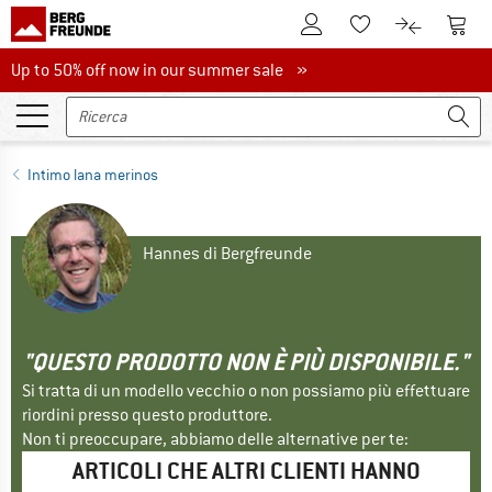
Al conto cliente
Al Ca
Alla lista promemo
Al confront
Up to 50% off now in our summer sale
Up to 50% off now in our summer sale »
Intimo lana merinos
Hannes di Bergfreunde
"QUESTO PRODOTTO NON È PIÙ DISPONIBILE."
Si tratta di un modello vecchio o non possiamo più effettuare
riordini presso questo produttore.
Non ti preoccupare, abbiamo delle alternative per te:
ARTICOLI CHE ALTRI CLIENTI HANNO