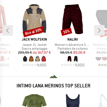
47%
fino al 30%
fin
10%
Sconto
Sconto
Scon
HIO
MARCHIO
MARCHIO
C
JACK WOLFSKIN
NALINI
Articolo
Articolo
Articolo
djemSt. L/S
Jasper 2L Jacket
Women's Adventure Short
Women's Merino
 prodotti
Gruppo di prodotti
Gruppo di prodotti
Gruppo 
rino
Giacca antipioggia
Pantaloni da ciclismo
Intimo
ezzo
ezzo ridotto
Prezzo
Prezzo ridotto
Prezzo
Prezzo ridotto
47,67 €
239,95 €
da
167,97 €
98,95 €
89,06 €
34,95 
+
3
,9
(
29
)
0,0
(
0
)
0,0
(
0
)
INTIMO LANA MERINOS TOP SELLER