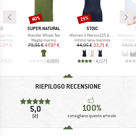
fin
40%
25%
Sconto
Sconto
Scon
IO
MARCHIO
MARCHIO
LD
SUPER.NATURAL
STOIC
Articolo
Articolo
Articolo
ong Johns
Wander Wheel Tee
Women's Merino135 AnebySt. Tank
Women's Merino
odotti
Gruppo di prodotti
Gruppo di prodotti
Gruppo 
merinos
Maglia merino
Intimo lana merinos
Intimo
ezzo
ezzo ridotto
Prezzo
Prezzo ridotto
Prezzo
Prezzo ridotto
5,97 €
79,95 €
47,97 €
44,95 €
33,71 €
54,95 
,7
(
91
)
0,0
(
0
)
4,1
(
7
)
RIEPILOGO RECENSIONE
100%
5,0
(2)
consigliano questo articolo