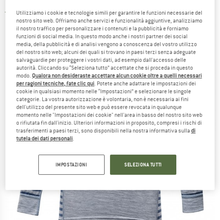
5,0
(2)
Utilizziamo i cookie e tecnologie simili per garantire le funzioni necessarie del
nostro sito web. Offriamo anche servizi e funzionalità aggiuntive, analizziamo
il nostro traffico per personalizzare i contenuti e la pubblicità e forniamo
funzioni di social media. In questo modo anche i nostri partner dei social
media, della pubblicità e di analisi vengono a conoscenza del vostro utilizzo
del nostro sito web; alcuni dei quali si trovano in paesi terzi senza adeguate
salvaguardie per proteggere i vostri dati, ad esempio dall'accesso delle
autorità. Cliccando su “Seleziona tutto” accettate che si proceda in questo
modo.
Qualora non desideraste accettare alcun cookie oltre a quelli necessari
per ragioni tecniche, fate clic qui
. Potete anche adattare le impostazioni dei
cookie in qualsiasi momento nelle “Impostazioni” e selezionare le singole
categorie. La vostra autorizzazione è volontaria, non è necessaria ai fini
dell'utilizzo del presente sito web e può essere revocata in qualunque
momento nelle "Impostazioni dei cookie" nell'area in basso del nostro sito web
o rifiutata fin dall'inizio. Ulteriori informazioni in proposito, compresi i rischi di
trasferimenti a paesi terzi, sono disponibili nella nostra informativa sulla
di
tutela dei dati personali
.
IMPOSTAZIONI
SELEZIONA TUTTI