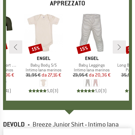
APPREZZATO
20%
15%
15%
20
Sconto
Sconto
Scon
IO
OX
MARCHIO
ENGEL
MARCHIO
ENGEL
rt Sleeve
Articolo
Baby Body S/S
Articolo
Baby Leggings
Articolo
Long Baby Trouser
odotti
merinos
Gruppo di prodotti
Intimo lana merinos
Gruppo di prodotti
Intimo lana merinos
Grupp
Panta
ezzo
ezzo ridotto
63,96 €
31,95 €
da
Prezzo
Prezzo ridotto
27,16 €
23,95 €
da
Prezzo
Prezzo ridotto
20,36 €
35,95 
,0
(
41
)
5,0
(
3
)
5,0
(
3
)
DEVOLD
-
Breeze Junior Shirt - Intimo lana
merinos