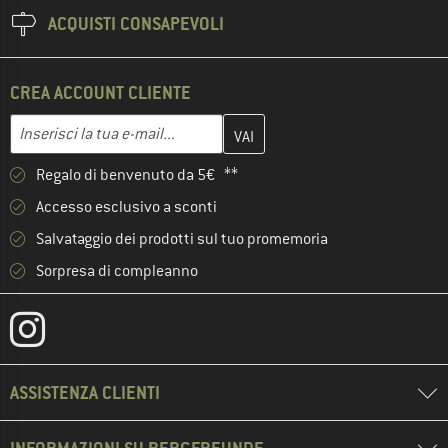
ACQUISTI CONSAPEVOLI
CREA ACCOUNT CLIENTE
Inserisci qui il tuo indirizzo e-mail e crea il tuo account cliente 
Indirizzo e-mail
Regalo di benvenuto da 5€ **
Accesso esclusivo a sconti
Salvataggio dei prodotti sul tuo promemoria
Sorpresa di compleanno
ASSISTENZA CLIENTI