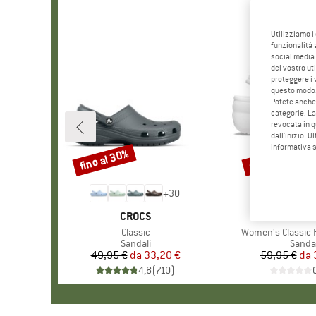
Utilizziamo i
funzionalità 
social media.
del vostro ut
proteggere i 
questo modo
Potete anche 
categorie. La
revocata in q
dall'inizio. U
informativa 
fino al 30%
fino al 40%
Sconto
Sconto
+
30
MARCHIO
CROCS
MARC
CROC
Articolo
Classic
Articolo
Women's Classic P
Gruppo di prodotti
Sandali
Gruppo
Sandal
49,95 €
da
Prezzo
Prezzo ridotto
33,20 €
59,95 €
da
Pr
Pr
4,8
(
710
)