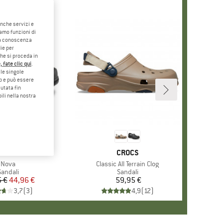
anche servizi e
iamo funzioni di
o a conoscenza
ie per
che si proceda in
 fate clic qui
.
le singole
eb e può essere
utata fin
ili nella nostra
+
1
MARCHIO
KAMIK
MARCHIO
CROCS
Articolo
Nova
Articolo
Classic All Terrain Clog
Gruppo di prodotti
Sandali
Gruppo di prodotti
Sandali
 €
Prezzo
Prezzo ridotto
44,96 €
59,95 €
Prezzo
3,7
(
3
)
4,9
(
12
)