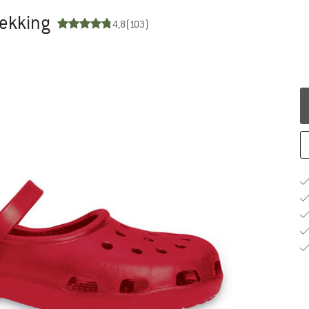
rekking
4,8
(103)