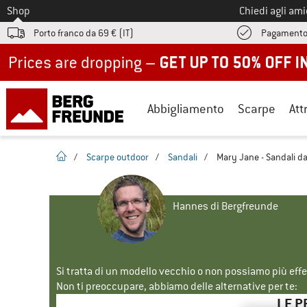
Allo
Shop
Chiedi agli am
Porto franco da 69 € (IT)
Pagamento
Up to 50% off now in our summer sale
Abbigliamento
Scarpe
Att
pagina iniziale
/
Scarpe outdoor
/
Sandali
/
Mary Jane - Sandali da
Hannes di Bergfreunde
Si tratta di un modello vecchio o non possiamo più eff
Non ti preoccupare, abbiamo delle alternative per te:
LE P