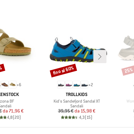
0%
fino al 60%
25%
Sconto
Scont
+
6
+
2
CHIO
MARCHIO
KENSTOCK
TROLLKIDS
ticolo
Articolo
Arti
izona BF
Kid's Sandefjord Sandal XT
Wom
ruppo di prodotti
Gruppo di prodotti
Sandali
Sandali
Prezzo
Prezzo ridotto
Prezzo
Prezzo ridotto
€
da
71,96 €
39,95 €
da
15,98 €
4,8
(
20
)
4,3
(
15
)