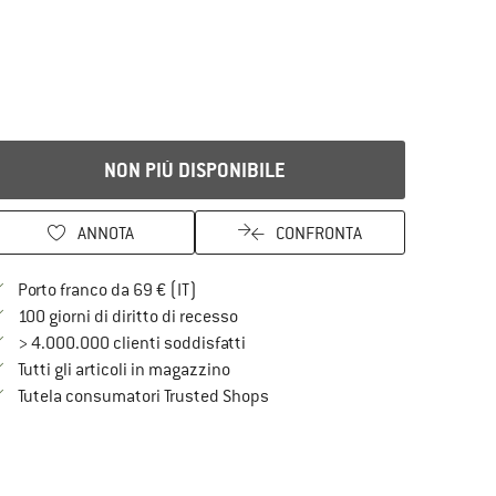
NON PIÙ DISPONIBILE
ANNOTA
CONFRONTA
Qui trovi ulteriori informazioni sulle spe
Porto franco da 69 € (IT)
Vai alla politica di recesso qui Si a
100 giorni di diritto di recesso
> 4.000.000 clienti soddisfatti
Tutti gli articoli in magazzino
Trovi tutte le informazioni qui!
Tutela consumatori Trusted Shops