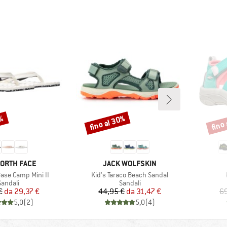
0%
fino al 30%
fino
Sconto
Scont
HIO
MARCHIO
NORTH FACE
JACK WOLFSKIN
Articolo
se Camp Mini II
Kid's Taraco Beach Sandal
ruppo di prodotti
Gruppo di prodotti
Sandali
Sandali
Prezzo
Prezzo ridotto
Prezzo
Prezzo ridotto
€
da
29,37 €
44,95 €
da
31,47 €
69
5,0
(
2
)
5,0
(
4
)