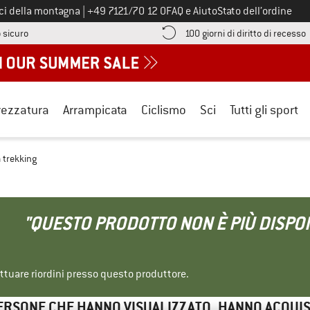
Chiamaci al numero
ici della montagna
|
+49 7121/70 12 0
FAQ e Aiuto
Stato dell’ordine
Qui trovi le informazioni di pagamento! Si apre in una casella informa
V
 sicuro
100 giorni di diritto di recesso
rezzatura
Arrampicata
Ciclismo
Sci
Tutti gli sport
 trekking
"QUESTO PRODOTTO NON È PIÙ DISPON
ettuare riordini presso questo produttore.
ERSONE CHE HANNO VISUALIZZATO, HANNO ACQUI