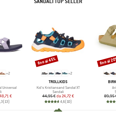
SANDALI TOP SELLER
fino al 45%
fino al 2
Sconto
Sconto
+
2
+
2
CHIO
MARCHIO
MAR
TROLLKIDS
BIR
Articolo
Ar
l Universal
Kid's Kristiansand Sandal XT
Ar
 di prodotti
Gruppo di prodotti
G
i
Sandali
ezzo
ezzo ridotto
Prezzo
Prezzo ridotto
48,71 €
44,95 €
da
24,72 €
89,95 
,3
(
13
)
4,6
(
10
)