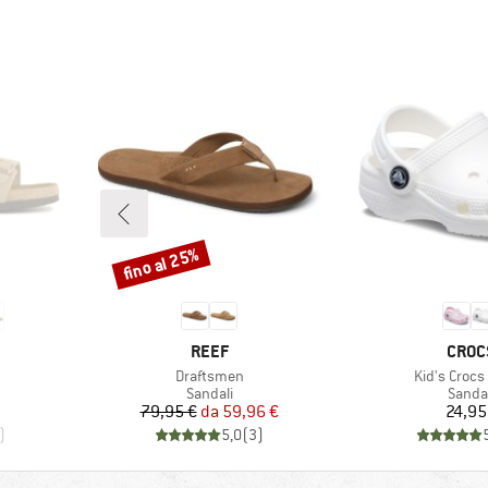
fino al 25%
Sconto
MARCHIO
MARC
REEF
CROC
Articolo
Articolo
Draftsmen
Kid's Crocs 
rodotti
Gruppo di prodotti
Gruppo
Sandali
Sandal
Prezzo
Prezzo ridotto
Pr
79,95 €
da
59,96 €
24,95
)
5,0
(
3
)