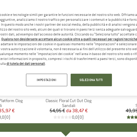
 cookie e tecnologie simili per garantire le funzioni necessarie del nostro sito web. Offriamo 
aggiuntive, analizziamo il nostro traffico per personalizzare i contenuti e la pubblicità e forn
 In questo modo anche i nostri partner dei social media, della pubblicità e di analisi vengon
ilizzo del nostro sito web; alcuni dei quali si trovano in paesi terzi senza adeguate salvaguard
vostri dati, ad esempio dall'accesso delle autorità. Cliccando su “Seleziona tutto” accettate 
.
Qualora non desideraste accettare alcun cookie oltre a quelli necessari per ragioni tecniche,
adattare le impostazioni dei cookie in qualsiasi momento nelle “Impostazioni” e selezionare 
 vostra autorizzazione è volontaria, non è necessaria ai fini dell'utilizzo del presente sito w
ualunque momento nelle "Impostazioni dei cookie" nell'area in basso del nostro sito web o rifi
lteriori informazioni in proposito, compresi i rischi di trasferimenti a paesi terzi, sono disponib
sulla
di tutela dei dati personali
.
fino al 30%
10%
Sconto
Sconto
IMPOSTAZIONI
SELEZIONA TUTTI
HIO
S
MARCHIO
CROCS
latform Clog
Articolo
Classic Floral Cut Out Clog
 di prodotti
i
Gruppo di prodotti
Sandali
ezzo
ezzo ridotto
35,97 €
54,95 €
da
Prezzo
Prezzo ridotto
38,47 €
49,95
0,0
(
0
)
0,0
(
0
)