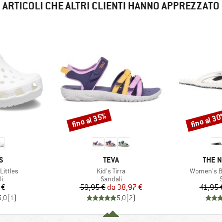
ARTICOLI CHE ALTRI CLIENTI HANNO APPREZZATO
fino al 35%
fino al 3
Sconto
Sconto
HIO
MARCHIO
MARC
S
TEVA
THE 
Articolo
Articolo
Littles
Kid's Tirra
Women's Ba
 di prodotti
Gruppo di prodotti
G
i
Sandali
ezzo
Prezzo
Prezzo ridotto
 €
59,95 €
da
38,97 €
41,95 
5,0
(
1
)
5,0
(
2
)