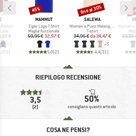
fino al 30%
fin
45%
Sconto
Sconto
Scon
HIO
MARCHIO
MARCHIO
M
E
MAMMUT
SALEWA
O
Articolo
Articolo
Articolo
 Halfzip
Eiger Logo T-Shirt
Women's Puez Melange Dry S/S Tee
Women's 120 Coo
 prodotti
Gruppo di prodotti
Gruppo di prodotti
Grup
n pile
Maglia funzionale
T-shirt
Mag
ezzo
ezzo ridotto
Prezzo
Prezzo ridotto
Prezzo
Prezzo ridotto
3,62 €
59,95 €
32,97 €
34,95 €
da
24,47 €
69,95 
+
1
+
5
5,0
(
6
)
5,0
(
2
)
4,4
(
31
)
RIEPILOGO RECENSIONE
50%
3,5
(2)
consigliano questo articolo
COSA NE PENSI?