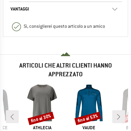
VANTAGGI
Sì, consiglierei questo articolo a un amico
ARTICOLI CHE ALTRI CLIENTI HANNO
APPREZZATO
fino al 30%
fino al 53%
55
Sconto
Sconto
Scon
O
MARCHIO
MARCHIO
MA
NCE
ATHLECIA
VAUDE
BI