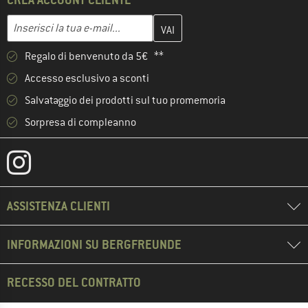
Inserisci qui il tuo indirizzo e-mail e crea il tuo account cliente 
Indirizzo e-mail
Regalo di benvenuto da 5€ **
Accesso esclusivo a sconti
Salvataggio dei prodotti sul tuo promemoria
Sorpresa di compleanno
ASSISTENZA CLIENTI
INFORMAZIONI SU BERGFREUNDE
RECESSO DEL CONTRATTO