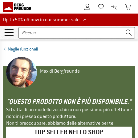
Al conto cliente
Al Ca
Alla lista promemo
Al confront
Up to 50% off now in our summer sale
Up to 50% off now in our summer sale »
Maglie funzionali
Max di Bergfreunde
"QUESTO PRODOTTO NON È PIÙ DISPONIBILE."
Si tratta di un modello vecchio o non possiamo più effettuare
riordini presso questo produttore.
Non ti preoccupare, abbiamo delle alternative per te:
TOP SELLER NELLO SHOP