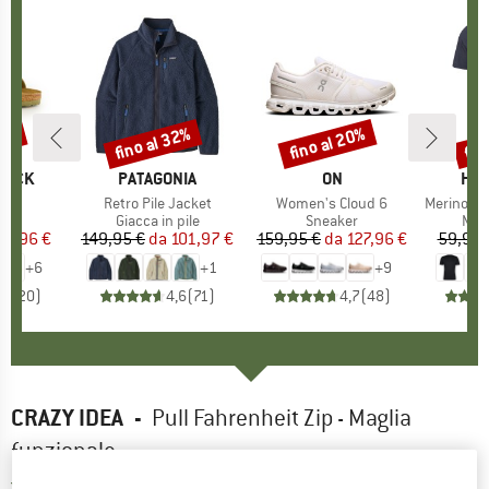
20%
fino al 32%
fino al 20%
fin
Sconto
Sconto
Scon
TOCK
MARCHIO
PATAGONIA
MARCHIO
ON
MAR
HEB
 BF
Articolo
Retro Pile Jacket
Articolo
Women's Cloud 6
Articolo
MerinoMix150 Pi
 di prodotti
i
Gruppo di prodotti
Giacca in pile
Gruppo di prodotti
Sneaker
Grup
Mag
ezzo
ezzo ridotto
71,96 €
149,95 €
da
Prezzo
Prezzo ridotto
101,97 €
159,95 €
da
Prezzo
Prezzo ridotto
127,96 €
59,95 
+
6
+
1
+
9
,8
(
20
)
4,6
(
71
)
4,7
(
48
)
CRAZY IDEA
-
Pull Fahrenheit Zip - Maglia
funzionale
3,5
(2)