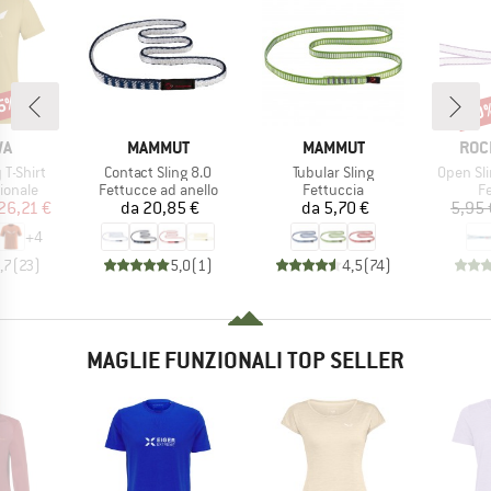
25%
30
Scon
IO
MARCHIO
MARCHIO
MAR
WA
MAMMUT
MAMMUT
ROC
Articolo
Articolo
Articolo
 T-Shirt
Contact Sling 8.0
Tubular Sling
Open Sl
rodotti
Gruppo di prodotti
Gruppo di prodotti
Gr
ionale
Fettucce ad anello
Fettuccia
F
ezzo
ezzo ridotto
Prezzo
Prezzo
26,21 €
da
20,85 €
da
5,70 €
5,95 
+
4
,7
(
23
)
5,0
(
1
)
4,5
(
74
)
MAGLIE FUNZIONALI TOP SELLER