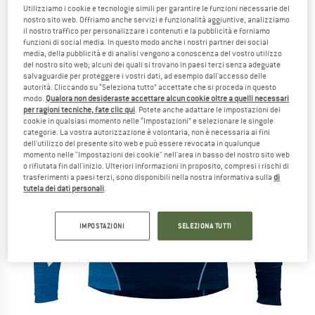
Utilizziamo i cookie e tecnologie simili per garantire le funzioni necessarie del
nostro sito web. Offriamo anche servizi e funzionalità aggiuntive, analizziamo
il nostro traffico per personalizzare i contenuti e la pubblicità e forniamo
funzioni di social media. In questo modo anche i nostri partner dei social
media, della pubblicità e di analisi vengono a conoscenza del vostro utilizzo
del nostro sito web; alcuni dei quali si trovano in paesi terzi senza adeguate
salvaguardie per proteggere i vostri dati, ad esempio dall'accesso delle
autorità. Cliccando su “Seleziona tutto” accettate che si proceda in questo
modo.
Qualora non desideraste accettare alcun cookie oltre a quelli necessari
per ragioni tecniche, fate clic qui
. Potete anche adattare le impostazioni dei
cookie in qualsiasi momento nelle “Impostazioni” e selezionare le singole
categorie. La vostra autorizzazione è volontaria, non è necessaria ai fini
dell'utilizzo del presente sito web e può essere revocata in qualunque
momento nelle "Impostazioni dei cookie" nell'area in basso del nostro sito web
o rifiutata fin dall'inizio. Ulteriori informazioni in proposito, compresi i rischi di
trasferimenti a paesi terzi, sono disponibili nella nostra informativa sulla
di
tutela dei dati personali
.
IMPOSTAZIONI
SELEZIONA TUTTI