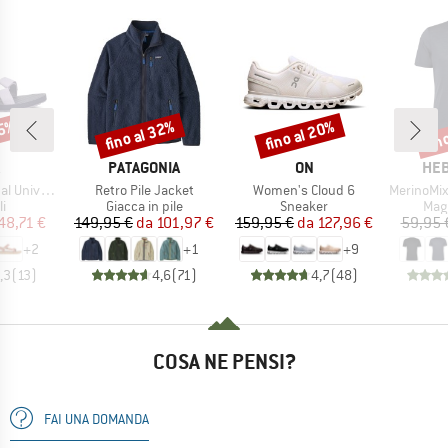
25%
fino al 32%
fino al 20%
fin
Sconto
Sconto
Scon
CHIO
MARCHIO
MARCHIO
MAR
PATAGONIA
ON
HEB
Articolo
Articolo
Articolo
niversal
Retro Pile Jacket
Women's Cloud 6
MerinoMix150 Pi
 di prodotti
Gruppo di prodotti
Gruppo di prodotti
Grup
i
Giacca in pile
Sneaker
Mag
ezzo
ezzo ridotto
Prezzo
Prezzo ridotto
Prezzo
Prezzo ridotto
48,71 €
149,95 €
da
101,97 €
159,95 €
da
127,96 €
59,95 
+
2
+
1
+
9
,3
(
13
)
4,6
(
71
)
4,7
(
48
)
COSA NE PENSI?
FAI UNA DOMANDA