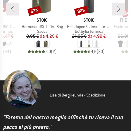
30%
fin
57%
80%
Sconto
Sconto
Scon
HIO
MARCHIO
MARCHIO
MARC
C
STOIC
STOIC
THE 
Articolo
Articolo
Articolo
enSt. Brief
HarnosandSt. II Dry Bag
HeladagenSt. Insulated Stainless Steel Bottle 500
Evolution Simpl
odotti
Gruppo di prodotti
Gruppo di prodotti
merinos
Sacca
Bottiglia termica
ezzo
ezzo ridotto
Prezzo
Prezzo ridotto
Prezzo
Prezzo ridotto
24,47 €
9,95 €
da
4,28 €
24,95 €
da
4,99 €
26,95 
+
2
,8
(
44
)
5,0
(
2
)
4,6
(
20
)
Lisa di Bergfreunde - Spedizione
"Faremo del nostro meglio affinché tu riceva il tuo
pacco al più presto."