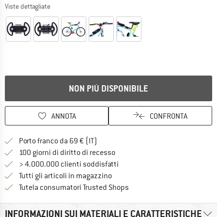
Viste dettagliate
NON PIÙ DISPONIBILE
ANNOTA
CONFRONTA
Qui trovi ulteriori informazioni sulle
Porto franco da 69 € (IT)
Vai alla politica di recesso qui 
100 giorni di diritto di recesso
> 4.000.000 clienti soddisfatti
Tutti gli articoli in magazzino
Trovi tutte le informazioni q
Tutela consumatori Trusted Shops
INFORMAZIONI SUI MATERIALI E CARATTERISTICHE