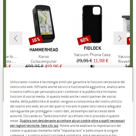
16%
60%
5%
Sconto
Sconto
Scon
MARCHIO
FIDLOCK
IO
CK
MARCHIO
HAMMERHEAD
M
F
Articolo
Vacuum Phone Case
amsung S22+
Articolo
Karoo
Articolo
Vacuum Unive
29,95 €
Prezzo
Prezzo ridotto
11,98 €
tti
otezione
Gruppo di prodotti
Ciclocomputer
Gruppo di
Rivestiment
ezzo
ezzo ridotto
3,96 €
499,95 €
Prezzo
Prezzo ridotto
419,96 €
34,95
0,0
(
0
)
0,0
(
0
)
4,5
(
2
)
Utilizziamo i cookie e tecnologie simili per garantire le funzioni necessarie del
nostro sito web. Offriamo anche servizi e funzionalità aggiuntive, analizziamo
il nostro traffico per personalizzare i contenuti e la pubblicità e forniamo
funzioni di social media. In questo modo anche i nostri partner dei social
media, della pubblicità e di analisi vengono a conoscenza del vostro utilizzo
del nostro sito web; alcuni dei quali si trovano in paesi terzi senza adeguate
salvaguardie per proteggere i vostri dati, ad esempio dall'accesso delle
CONTEC - Universal Holder Add.All - Supporto
autorità. Cliccando su “Seleziona tutto” accettate che si proceda in questo
modo.
Qualora non desideraste accettare alcun cookie oltre a quelli necessari
manubrio
per ragioni tecniche, fate clic qui
. Potete anche adattare le impostazioni dei
cookie in qualsiasi momento nelle “Impostazioni” e selezionare le singole
(0)
categorie. La vostra autorizzazione è volontaria, non è necessaria ai fini