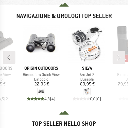
NAVIGAZIONE & OROLOGI TOP SELLER
Scon
5%
MARCHIO
MARCHIO
TDOORS
ORIGIN OUTDOORS
SILVA
Articolo
Articolo
Articol
ur View
Binoculars Quick View
Arc Jet S
Binocu
 di prodotti
Gruppo di prodotti
Gruppo di prodotti
G
lo
Binocolo
Bussola
B
ezzo
Prezzo
Prezzo
5 €
22,95 €
89,95 €
79,9
3,5
(
2
)
4,8
(
4
)
0,0
(
0
)
TOP SELLER NELLO SHOP