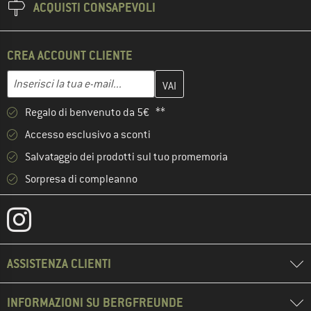
ACQUISTI CONSAPEVOLI
CREA ACCOUNT CLIENTE
Inserisci qui il tuo indirizzo e-mail e crea il tuo account cliente 
Indirizzo e-mail
Regalo di benvenuto da 5€ **
Accesso esclusivo a sconti
Salvataggio dei prodotti sul tuo promemoria
Sorpresa di compleanno
ASSISTENZA CLIENTI
INFORMAZIONI SU BERGFREUNDE