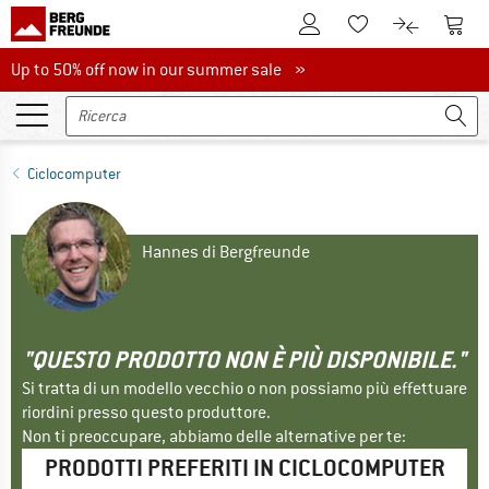
Al conto cliente
Al Ca
Alla lista promemo
Al confront
Up to 50% off now in our summer sale
Up to 50% off now in our summer sale »
Ciclocomputer
Hannes di Bergfreunde
"QUESTO PRODOTTO NON È PIÙ DISPONIBILE."
Si tratta di un modello vecchio o non possiamo più effettuare
riordini presso questo produttore.
Non ti preoccupare, abbiamo delle alternative per te:
PRODOTTI PREFERITI IN CICLOCOMPUTER