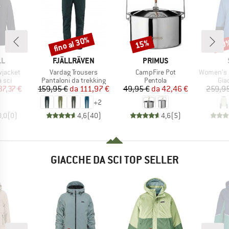
fino al 30%
15%
50
Sconto
Sconto
Scon
IO
MARCHIO
MARCHIO
LL
FJÄLLRÄVEN
PRIMUS
Articolo
Articolo
Articolo
wjacket
Vardag Trousers
CampFire Pot
Women's MountainWool 
 prodotti
Gruppo di prodotti
Gruppo di prodotti
Gru
 sci
Pantaloni da trekking
Pentola
Gia
ezzo
ezzo ridotto
Prezzo
Prezzo ridotto
Prezzo
Prezzo ridotto
37,37 €
159,95 €
da
111,97 €
49,95 €
da
42,46 €
259,95
+
2
0,0
(
0
)
4,6
(
40
)
4,6
(
5
)
GIACCHE DA SCI TOP SELLER