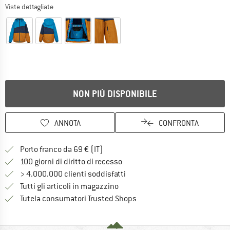
Viste dettagliate
NON PIÙ DISPONIBILE
ANNOTA
CONFRONTA
Qui trovi ulteriori informazioni sulle
Porto franco da 69 € (IT)
Vai alla politica di recesso qui 
100 giorni di diritto di recesso
> 4.000.000 clienti soddisfatti
Tutti gli articoli in magazzino
Trovi tutte le informazioni q
Tutela consumatori Trusted Shops