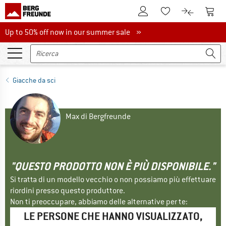
Al conto cliente
Al Ca
Alla lista promemo
Al confront
Up to 50% off now in our summer sale
Up to 50% off now in our summer sale »
Giacche da sci
Max di Bergfreunde
"QUESTO PRODOTTO NON È PIÙ DISPONIBILE."
Si tratta di un modello vecchio o non possiamo più effettuare
riordini presso questo produttore.
Non ti preoccupare, abbiamo delle alternative per te:
LE PERSONE CHE HANNO VISUALIZZATO,