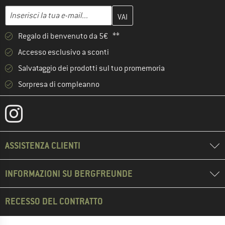
Inserisci qui il tuo indirizzo e-mail e crea il tuo account cliente 
Indirizzo e-mail
Regalo di benvenuto da 5€ **
Accesso esclusivo a sconti
Salvataggio dei prodotti sul tuo promemoria
Sorpresa di compleanno
ASSISTENZA CLIENTI
INFORMAZIONI SU BERGFREUNDE
RECESSO DEL CONTRATTO