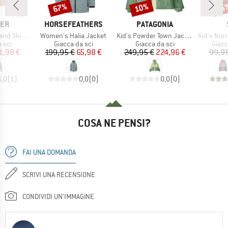
67%
10%
65
Sconto
Sconto
Scon
IO
MARCHIO
MARCHIO
LER
HORSEFEATHERS
PATAGONIA
Articolo
Articolo
Articolo
t W-Pro 10000
Women's Halia Jacket
Kid's Powder Town Jacket
Kid's Norrhu
 prodotti
Gruppo di prodotti
Gruppo di prodotti
Grupp
 sci
Giacca da sci
Giacca da sci
Giacc
ezzo
ezzo ridotto
Prezzo
Prezzo ridotto
Prezzo
Prezzo ridotto
1,98 €
199,95 €
65,98 €
249,95 €
224,96 €
99,95
5,0
(
1
)
0,0
(
0
)
0,0
(
0
)
COSA NE PENSI?
FAI UNA DOMANDA
SCRIVI UNA RECENSIONE
CONDIVIDI UN'IMMAGINE