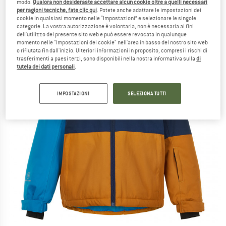
modo.
Qualora non desideraste accettare alcun cookie oltre a quelli necessari
per ragioni tecniche, fate clic qui
. Potete anche adattare le impostazioni dei
cookie in qualsiasi momento nelle “Impostazioni” e selezionare le singole
categorie. La vostra autorizzazione è volontaria, non è necessaria ai fini
dell'utilizzo del presente sito web e può essere revocata in qualunque
momento nelle "Impostazioni dei cookie" nell'area in basso del nostro sito web
o rifiutata fin dall'inizio. Ulteriori informazioni in proposito, compresi i rischi di
trasferimenti a paesi terzi, sono disponibili nella nostra informativa sulla
di
tutela dei dati personali
.
IMPOSTAZIONI
SELEZIONA TUTTI