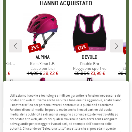
HANNO ACQUISTATO
fin
35%
60%
Sconto
Sconto
Scon
IO
NE
MARCHIO
ALPINA
MARCHIO
DEVOLD
s Sustain
Articolo
Kid's Ximo L.E.
Articolo
Double Bra
Arti
Kid'
di prodotti
ia
Gruppo di prodotti
Casco per bici
Gruppo di prodotti
Reggiseno sportivo
Grupp
Stiva
ezzo
ezzo ridotto
2,71 €
44,95 €
Prezzo
Prezzo ridotto
29,22 €
59,95 €
Prezzo
Prezzo ridotto
23,98 €
39,95 
+
12
,6
(
12
)
5,0
(
6
)
4,4
(
37
)
Utilizziamo i cookie e tecnologie simili per garantire le funzioni necessarie del
nostro sito web. Offriamo anche servizi e funzionalità aggiuntive, analizziamo
il nostro traffico per personalizzare i contenuti e la pubblicità e forniamo
funzioni di social media. In questo modo anche i nostri partner dei social
media, della pubblicità e di analisi vengono a conoscenza del vostro utilizzo
del nostro sito web; alcuni dei quali si trovano in paesi terzi senza adeguate
COLOR KIDS
-
Kid's Ski Jacket - Giacca da sci
salvaguardie per proteggere i vostri dati, ad esempio dall'accesso delle
autorità. Cliccando su “Seleziona tutto” accettate che si proceda in questo
(0)