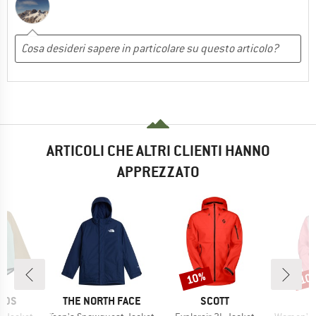
ARTICOLI CHE ALTRI CLIENTI HANNO
APPREZZATO
10%
10
Sconto
Scon
O
MARCHIO
MARCHIO
IDS
THE NORTH FACE
SCOTT