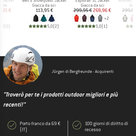
Articolo
Articolo
Articolo
e Jacket
Teen's Snowquest Jacket
Explorair 3L Jacket
Women's Jac
 prodotti
Gruppo di prodotti
Gruppo di prodotti
Gru
 pile
Giacca da sci
Giacca da sci
Gia
ezzo
ezzo ridotto
Prezzo
Prezzo
Prezzo ridotto
6,21 €
113,95 €
299,95 €
269,96 €
299,95
+
2
0,0
(
0
)
5,0
(
2
)
5,0
(
1
)
Jürgen di Bergfreunde - Acquirenti
"Troverò per te i prodotti outdoor migliori e più
recenti!"
Porto franco da 69 €
100 giorni di diritto di
(IT)
recesso