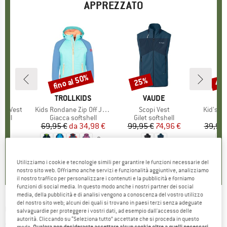
APPREZZATO
fino al 50%
25%
41
Sconto
Sconto
Scon
HIO
E
MARCHIO
TROLLKIDS
MARCHIO
VAUDE
MA
TR
pi Vest
Articolo
Kids Rondane Zip Off Jacket XT
Articolo
Scopi Vest
Articolo
Kid's B
 prodotti
shell
Gruppo di prodotti
Giacca softshell
Gruppo di prodotti
Gilet softshell
Gru
Gil
 €
ezzo
69,95 €
da
Prezzo
Prezzo ridotto
34,98 €
99,95 €
Prezzo
Prezzo ridotto
74,96 €
39,95 
+
3
3,0
(
1
)
5,0
(
5
)
5,0
(
3
)
Utilizziamo i cookie e tecnologie simili per garantire le funzioni necessarie del
nostro sito web. Offriamo anche servizi e funzionalità aggiuntive, analizziamo
il nostro traffico per personalizzare i contenuti e la pubblicità e forniamo
funzioni di social media. In questo modo anche i nostri partner dei social
media, della pubblicità e di analisi vengono a conoscenza del vostro utilizzo
del nostro sito web; alcuni dei quali si trovano in paesi terzi senza adeguate
CMP
-
Girl's Light Softshell Vest - Gilet
salvaguardie per proteggere i vostri dati, ad esempio dall'accesso delle
autorità. Cliccando su “Seleziona tutto” accettate che si proceda in questo
softshell
modo.
Qualora non desideraste accettare alcun cookie oltre a quelli necessari