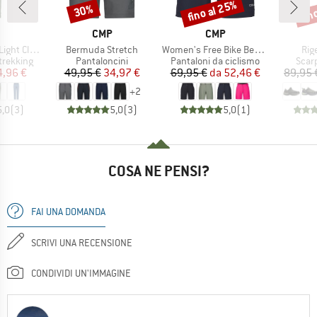
fino al 25%
fin
30%
Sconto
Sconto
Scon
CHIO
MARCHIO
MARCHIO
CMP
CMP
Articolo
Articolo
Arti
ht Climb
Bermuda Stretch
Women's Free Bike Bermuda w/ Inner Mesh Underwear
Rig
dotti
Gruppo di prodotti
Gruppo di prodotti
Grupp
trekking
Pantaloncini
Pantaloni da ciclismo
Scar
ezzo
ezzo ridotto
Prezzo
Prezzo ridotto
Prezzo
Prezzo ridotto
4,96 €
49,95 €
34,97 €
69,95 €
da
52,46 €
89,95 
+
2
5,0
(
3
)
5,0
(
3
)
5,0
(
1
)
COSA NE PENSI?
FAI UNA DOMANDA
SCRIVI UNA RECENSIONE
CONDIVIDI UN'IMMAGINE