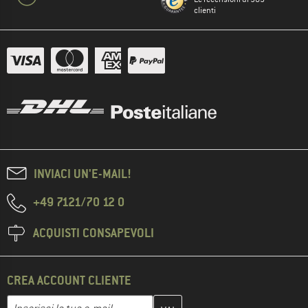
clienti
INVIACI UN'E-MAIL!
+49 7121/70 12 0
ACQUISTI CONSAPEVOLI
CREA ACCOUNT CLIENTE
Inserisci qui il tuo indirizzo e-mail e crea il tuo account cliente 
Indirizzo e-mail