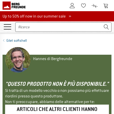
Al conto cliente
Al Ca
Alla lista promemo
Al confront
Up to 50% off now in our summer sale
Up to 50% off now in our summer sale »
Gilet softshell
Hannes di Bergfreunde
"QUESTO PRODOTTO NON È PIÙ DISPONIBILE."
Si tratta di un modello vecchio o non possiamo più effettuare
riordini presso questo produttore.
Non ti preoccupare, abbiamo delle alternative per te:
ARTICOLI CHE ALTRI CLIENTI HANNO