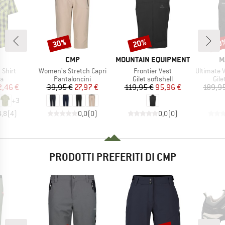
30%
20%
20
Sconto
Sconto
Scon
CHIO
MARCHIO
MARCHIO
M
CMP
MOUNTAIN EQUIPMENT
M
Articolo
Articolo
Articolo
 Shirt
Women's Stretch Capri
Frontier Vest
Ultimate VII
 di prodotti
Gruppo di prodotti
Gruppo di prodotti
Grup
ia
Pantaloncini
Gilet softshell
Gile
ezzo
ezzo ridotto
Prezzo
Prezzo ridotto
Prezzo
Prezzo ridotto
2,46 €
39,95 €
27,97 €
119,95 €
95,96 €
189,9
+
3
4,8
(
4
)
0,0
(
0
)
0,0
(
0
)
PRODOTTI PREFERITI DI CMP