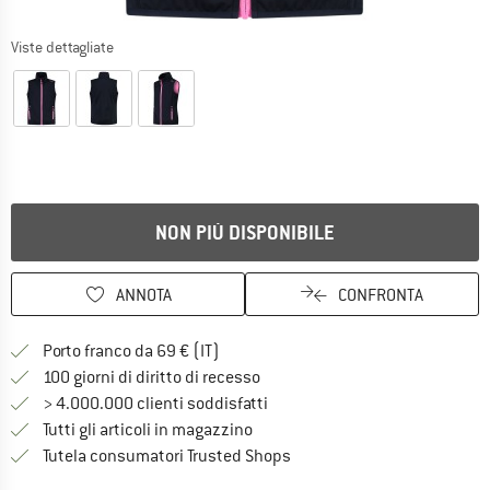
Viste dettagliate
NON PIÙ DISPONIBILE
ANNOTA
CONFRONTA
Qui trovi ulteriori informazioni sulle
Porto franco da 69 € (IT)
Vai alla politica di recesso qui 
100 giorni di diritto di recesso
> 4.000.000 clienti soddisfatti
Tutti gli articoli in magazzino
Trovi tutte le informazioni q
Tutela consumatori Trusted Shops