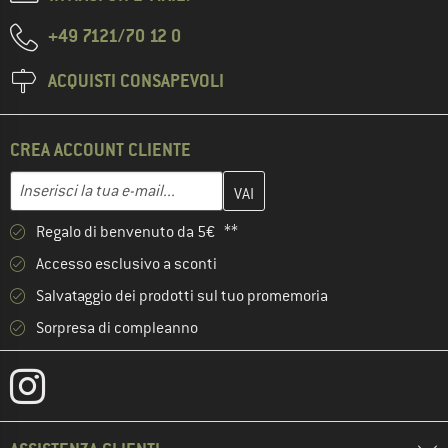
+49 7121/70 12 0
ACQUISTI CONSAPEVOLI
CREA ACCOUNT CLIENTE
Inserisci qui il tuo indirizzo e-mail e crea il tuo account cliente 
Indirizzo e-mail
Regalo di benvenuto da 5€ **
Accesso esclusivo a sconti
Salvataggio dei prodotti sul tuo promemoria
Sorpresa di compleanno