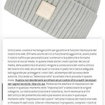
Utilizziamo i cookie e tecnologie simili per garantire le funzioni necessarie del
nostro sito web. Offriamo anche servizi e funzionalità aggiuntive, analizziamo
il nostro traffico per personalizzare i contenuti e la pubblicità e forniamo
Prezzo originale :
Prezzo:
27,95
€
funzioni di social media. In questo modo anche i nostri partner dei social
11,18
€
media, della pubblicità e di analisi vengono a conoscenza del vostro utilizzo
incl. IVA
del nostro sito web; alcuni dei quali si trovano in paesi terzi senza adeguate
Informazioni sui costi di spedizione. Si apre in una
più Spese di spedizione
salvaguardie per proteggere i vostri dati, ad esempio dall'accesso delle
autorità. Cliccando su “Seleziona tutto” accettate che si proceda in questo
modo.
Qualora non desideraste accettare alcun cookie oltre a quelli necessari
Colore:
Light Grey
per ragioni tecniche, fate clic qui
. Potete anche adattare le impostazioni dei
cookie in qualsiasi momento nelle “Impostazioni” e selezionare le singole
categorie. La vostra autorizzazione è volontaria, non è necessaria ai fini
dell'utilizzo del presente sito web e può essere revocata in qualunque
60%
60%
60%
momento nelle "Impostazioni dei cookie" nell'area in basso del nostro sito web
Taglia:
One Size
o rifiutata fin dall'inizio. Ulteriori informazioni in proposito, compresi i rischi di