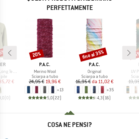
PERFETTAMENTE
35%
fino al 35%
20%
25
Sconto
Sconto
Scon
IO
MARCHIO
MARCHIO
LER
P.A.C.
P.A.C.
Articolo
Articolo
Artic
ddy Jacket
Merino Wool
Original
UV P
 prodotti
Gruppo di prodotti
Gruppo di prodotti
Grup
 pile
Sciarpa a tubo
Sciarpa a tubo
Scia
ezzo
ezzo ridotto
Prezzo
Prezzo ridotto
Prezzo
Prezzo ridotto
35,72 €
24,95 €
19,96 €
16,95 €
da
11,02 €
19,9
+
13
+
35
0,0
(
0
)
5,0
(
22
)
4,3
(
16
)
COSA NE PENSI?