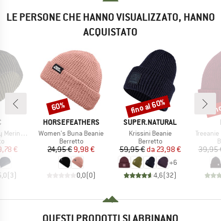
LE PERSONE CHE HANNO VISUALIZZATO, HANNO
ACQUISTATO
fino al 60%
fin
60%
Sconto
Sconto
Scon
HIO
MARCHIO
MARCHIO
C
HORSEFEATHERS
SUPER.NATURAL
Articolo
Articolo
Articolo
aisdalen Beanie
Women's Buna Beanie
Krissini Beanie
Treeanie
 di prodotti
Gruppo di prodotti
Gruppo di prodotti
G
to
Berretto
Berretto
B
ezzo
ezzo ridotto
Prezzo
Prezzo ridotto
Prezzo
Prezzo ridotto
9,78 €
24,95 €
9,98 €
59,95 €
da
23,98 €
39,95 
+
6
5,0
(
3
)
0,0
(
0
)
4,6
(
32
)
QUESTI PRODOTTI SI ABBINANO