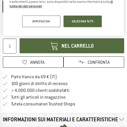
trasferimenti a paesi terzi, sono disponibili nella nostra informativa sulla
di
One Size
tutela dei dati personali
.
Guida alle taglie
IMPOSTAZIONI
SELEZIONA TUTTI
Il link si apre in una casella infor
Tempi di consegna: 3-5 giorni lavorativi
Quantità:
NEL CARRELLO
ANNOTA
CONFRONTA
Qui trovi ulteriori informazioni sulle
Porto franco da 69 € (IT)
Vai alla politica di recesso qui 
100 giorni di diritto di recesso
> 4.000.000 clienti soddisfatti
Tutti gli articoli in magazzino
Trovi tutte le informazioni q
Tutela consumatori Trusted Shops
INFORMAZIONI SUI MATERIALI E CARATTERISTICHE