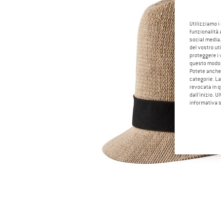
Utilizziamo i
funzionalità 
social media.
del vostro ut
proteggere i 
questo modo
Potete anche 
categorie. La
revocata in q
dall'inizio. U
informativa 