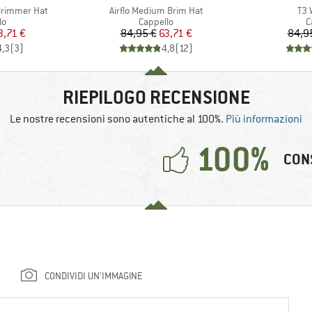
Articolo
Arti
Brimmer Hat
Airflo Medium Brim Hat
T3 
 di prodotti
Gruppo di prodotti
G
lo
Cappello
C
ezzo
ezzo ridotto
Prezzo
Prezzo ridotto
3,71 €
84,95 €
63,71 €
84,9
4,3
(
3
)
4,8
(
12
)
RIEPILOGO RECENSIONE
Le nostre recensioni sono autentiche al 100%.
Più informazioni
100%
CON
CONDIVIDI UN'IMMAGINE