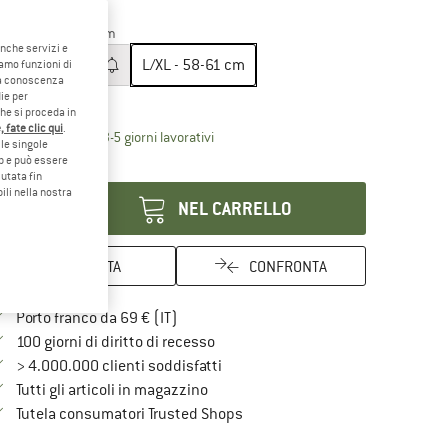
25%
25%
glia:
L/XL - 58-61 cm
anche servizi e
S/M - 55-57 cm
L/XL - 58-61 cm
iamo funzioni di
o a conoscenza
ie per
ida alle taglie
che si proceda in
 fate clic qui
.
Il link si apre in una casella informati
mpi di consegna: 3-5 giorni lavorativi
le singole
eb e può essere
antità:
utata fin
ili nella nostra
NEL CARRELLO
ANNOTA
CONFRONTA
Qui trovi ulteriori informazioni sulle spe
Porto franco da 69 € (IT)
Vai alla politica di recesso qui Si a
100 giorni di diritto di recesso
> 4.000.000 clienti soddisfatti
Tutti gli articoli in magazzino
Trovi tutte le informazioni qui!
Tutela consumatori Trusted Shops