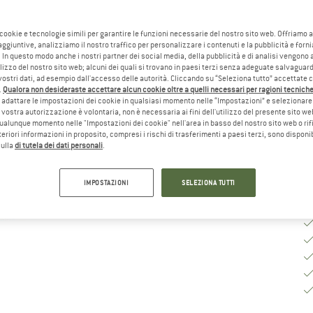
Ta
 cookie e tecnologie simili per garantire le funzioni necessarie del nostro sito web. Offriamo 
aggiuntive, analizziamo il nostro traffico per personalizzare i contenuti e la pubblicità e forn
 In questo modo anche i nostri partner dei social media, della pubblicità e di analisi vengon
ilizzo del nostro sito web; alcuni dei quali si trovano in paesi terzi senza adeguate salvaguard
Gu
vostri dati, ad esempio dall'accesso delle autorità. Cliccando su “Seleziona tutto” accettate 
.
Qualora non desideraste accettare alcun cookie oltre a quelli necessari per ragioni tecniche,
Te
adattare le impostazioni dei cookie in qualsiasi momento nelle “Impostazioni” e selezionare 
 vostra autorizzazione è volontaria, non è necessaria ai fini dell'utilizzo del presente sito w
Qu
ualunque momento nelle "Impostazioni dei cookie" nell'area in basso del nostro sito web o rifi
lteriori informazioni in proposito, compresi i rischi di trasferimenti a paesi terzi, sono disponib
sulla
di tutela dei dati personali
.
IMPOSTAZIONI
SELEZIONA TUTTI