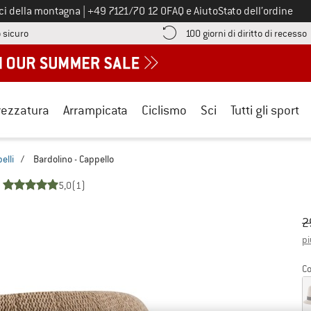
Chiamaci al numero
ici della montagna
|
+49 7121/70 12 0
FAQ e Aiuto
Stato dell’ordine
Qui trovi le informazioni di pagamento! Si apre in una casella informa
V
 sicuro
100 giorni di diritto di recesso
rezzatura
Arrampicata
Ciclismo
Sci
Tutti gli sport
elli
/
Bardolino - Cappello
5,0
(1)
Pr
Pr
2
pi
Co