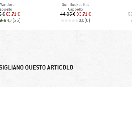
colo
Articolo
Wanderer
Sun Bucket Hat
ruppo di prodotti
Gruppo di prodotti
appello
Cappello
Prezzo
Prezzo ridotto
Prezzo
Prezzo ridotto
5 €
63,71 €
44,95 €
33,71 €
5
4,7
(
25
)
0,0
(
0
)
SIGLIANO QUESTO ARTICOLO