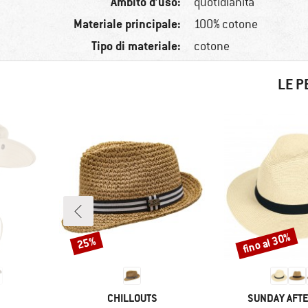
Ambito d’uso:
quotidianità
Materiale principale:
100% cotone
Tipo di materiale:
cotone
LE P
fino al 30%
25%
Sconto
Sconto
MARCHIO
MARCHIO
CHILLOUTS
SUNDAY AFT