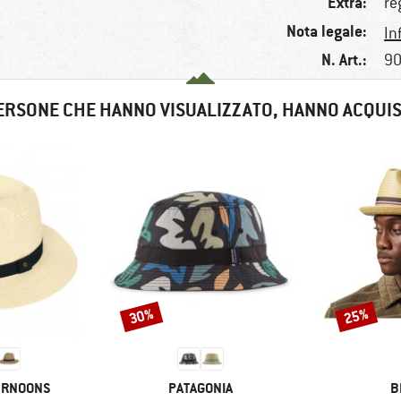
Extra:
re
Nota legale:
In
N. Art.:
90
ERSONE CHE HANNO VISUALIZZATO, HANNO ACQUI
30%
25%
Sconto
Sconto
MARCHIO
M
ERNOONS
PATAGONIA
B