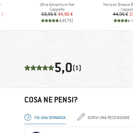
Articolo
Articolo
et
Ultra Adventure Hat
Horizon Breeze 
odotti
Gruppo di prodotti
Gruppo
Cappello
Cappel
ridotto
Prezzo
Prezzo ridotto
Pr
Pr
 €
59,95 €
44,96 €
44,95 €
3
)
4,8
(
79
)
5,0
(1)
COSA NE PENSI?
FAI UNA DOMANDA
SCRIVI UNA RECENSIONE