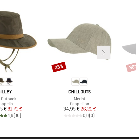
25%
30%
Sconto
Scont
MARCHIO
MARCHIO
TILLEY
CHILLOUTS
colo
Articolo
 Outback
Merlot
ruppo di prodotti
Gruppo di prodotti
appello
Cappellino
Prezzo
Prezzo ridotto
Prezzo
Prezzo ridotto
5 €
81,71 €
34,95 €
26,21 €
4,9
(
10
)
0,0
(
0
)