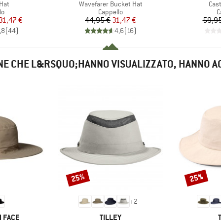
Articolo
Arti
Hat
Wavefarer Bucket Hat
Cas
 di prodotti
Gruppo di prodotti
G
lo
Cappello
C
ezzo
ezzo ridotto
Prezzo
Prezzo ridotto
31,47 €
44,95 €
31,47 €
59,95
,8
(
44
)
4,6
(
16
)
NE CHE L&RSQUO;HANNO VISUALIZZATO, HANNO A
25%
25%
Sconto
Sconto
+
2
MARCHIO
 FACE
TILLEY