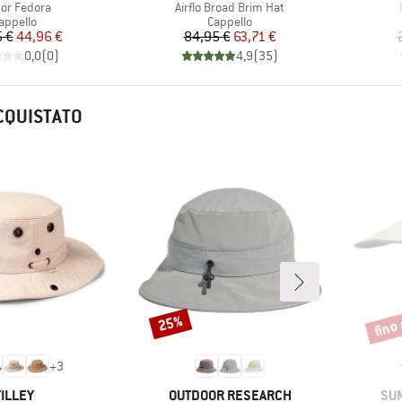
colo
Articolo
tor Fedora
Airflo Broad Brim Hat
ruppo di prodotti
Gruppo di prodotti
appello
Cappello
Prezzo
Prezzo ridotto
Prezzo
Prezzo ridotto
 €
44,96 €
84,95 €
63,71 €
0,0
(
0
)
4,9
(
35
)
CQUISTATO
fino
25%
Sconto
Scont
+
3
MARCHIO
MARCHIO
MA
TILLEY
OUTDOOR RESEARCH
SU