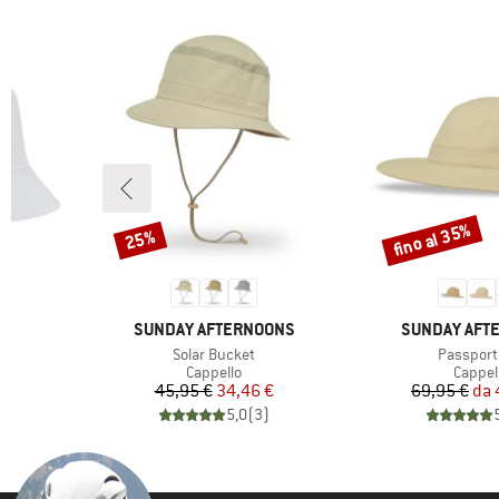
fino al 35%
25%
Sconto
Sconto
MARCHIO
MARCHIO
SUNDAY AFTERNOONS
SUNDAY AFT
Articolo
Articolo
Solar Bucket
Passport
odotti
Gruppo di prodotti
Gruppo
Cappello
Cappel
ridotto
Prezzo
Prezzo ridotto
Pr
Pr
€
45,95 €
34,46 €
69,95 €
da
)
5,0
(
3
)