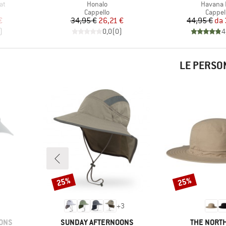
Articolo
Articolo
at
Honalo
Havana 
odotti
Gruppo di prodotti
Gruppo
Cappello
Cappel
ridotto
Prezzo
Prezzo ridotto
Pr
Pr
€
34,95 €
26,21 €
44,95 €
da
)
0,0
(
0
)
4
LE PERSO
25%
25%
Sconto
Sconto
+
3
MARCHIO
MARCHIO
ONS
SUNDAY AFTERNOONS
THE NORTH