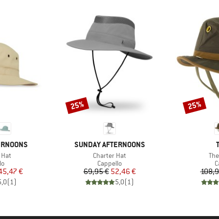
25%
25%
Sconto
Sconto
MARCHIO
ERNOONS
SUNDAY AFTERNOONS
Articolo
Arti
 Hat
Charter Hat
The
 di prodotti
Gruppo di prodotti
G
lo
Cappello
C
ezzo
ezzo ridotto
Prezzo
Prezzo ridotto
45,47 €
69,95 €
52,46 €
108,9
5,0
(
1
)
5,0
(
1
)