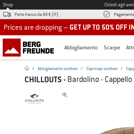
Allo
Shop
Chiedi agli am
Porto franco da 69 € (IT)
Pagamento
Up to 50% off now in our summer sale
Abbigliamento
Scarpe
Att
pagina iniziale
/
Abbigliamento outdoor
/
Copricapi outdoor
/
Capp
CHILLOUTS
-
Bardolino - Cappello