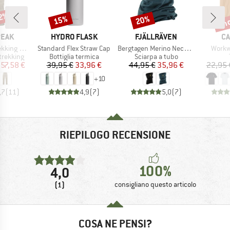
52%
fin
15%
20%
Sconto
Sconto
Scon
O
MARCHIO
MARCHIO
MA
PEAK
HYDRO FLASK
FJÄLLRÄVEN
CA
Articolo
Articolo
Artico
 Pants II
Standard Flex Straw Cap
Bergtagen Merino Neck Gaiter
Workw
dotti
Gruppo di prodotti
Gruppo di prodotti
trekking
Bottiglia termica
Sciarpa a tubo
ezzo
ezzo ridotto
Prezzo
Prezzo ridotto
Prezzo
Prezzo ridotto
57,58 €
39,95 €
33,96 €
44,95 €
35,96 €
22,95 
+
10
,7
(
11
)
4,9
(
7
)
5,0
(
7
)
RIEPILOGO RECENSIONE
100%
4,0
(1)
consigliano questo articolo
COSA NE PENSI?