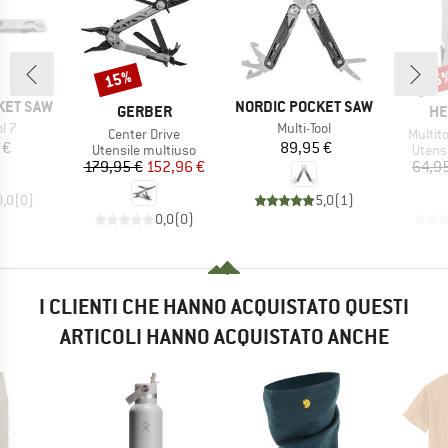
15%
15
Sconto
Scon
MARCHIO
KET SAW
NORDIC POCKET SAW
MARCHIO
MA
GERBER
HE
Articolo
ol 7
Multi-Tool
Articolo
Articol
Center Drive
Multit
ezzo
Prezzo
 €
89,95 €
Gruppo di prodotti
Gruppo
Utensile multiuso
Utens
Prezzo
Prezzo ridotto
179,95 €
152,96 €
64,9
0,0
(
0
)
5,0
(
1
)
0,0
(
0
)
I CLIENTI CHE HANNO ACQUISTATO QUESTI
ARTICOLI HANNO ACQUISTATO ANCHE