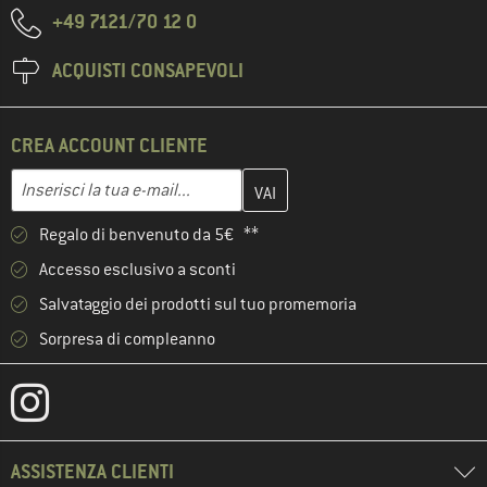
+49 7121/70 12 0
ACQUISTI CONSAPEVOLI
CREA ACCOUNT CLIENTE
Inserisci qui il tuo indirizzo e-mail e crea il tuo account cliente 
Indirizzo e-mail
Regalo di benvenuto da 5€ **
Accesso esclusivo a sconti
Salvataggio dei prodotti sul tuo promemoria
Sorpresa di compleanno
ASSISTENZA CLIENTI