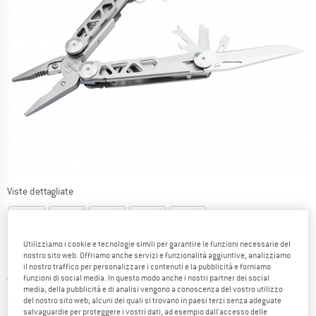
Viste dettagliate
Utilizziamo i cookie e tecnologie simili per garantire le funzioni necessarie del
nostro sito web. Offriamo anche servizi e funzionalità aggiuntive, analizziamo
il nostro traffico per personalizzare i contenuti e la pubblicità e forniamo
Prezzo:
47,95
€
incl. IVA
funzioni di social media. In questo modo anche i nostri partner dei social
media, della pubblicità e di analisi vengono a conoscenza del vostro utilizzo
Informazioni sui costi di spedizione. Si apre in una
più Spese di spedizione
del nostro sito web; alcuni dei quali si trovano in paesi terzi senza adeguate
salvaguardie per proteggere i vostri dati, ad esempio dall'accesso delle