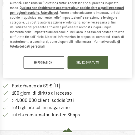
Colore:
Grey
autorità. Cliccando su “Seleziona tutto” accettate che si proceda in questo
modo.
Qualora non desideraste accettare alcun cookie oltre a quelli necessari
Grey
per ragioni tecniche, fate clic qui
. Potete anche adattare le impostazioni dei
cookie in qualsiasi momento nelle “Impostazioni” e selezionare le singole
categorie. La vostra autorizzazione è volontaria, non è necessaria ai fini
Il link si apre in una casella infor
Tempi di consegna: 4-5 giorni lavorativi
dell'utilizzo del presente sito web e può essere revocata in qualunque
momento nelle "Impostazioni dei cookie" nell'area in basso del nostro sito web
Soltanto uno in magazzino!
o rifiutata fin dall'inizio. Ulteriori informazioni in proposito, compresi i rischi di
Quantità:
trasferimenti a paesi terzi, sono disponibili nella nostra informativa sulla
di
tutela dei dati personali
.
NEL CARRELLO
IMPOSTAZIONI
SELEZIONA TUTTI
ANNOTA
CONFRONTA
Qui trovi ulteriori informazioni sulle
Porto franco da 69 € (IT)
Vai alla politica di recesso qui 
100 giorni di diritto di recesso
> 4.000.000 clienti soddisfatti
Tutti gli articoli in magazzino
Trovi tutte le informazioni q
Tutela consumatori Trusted Shops