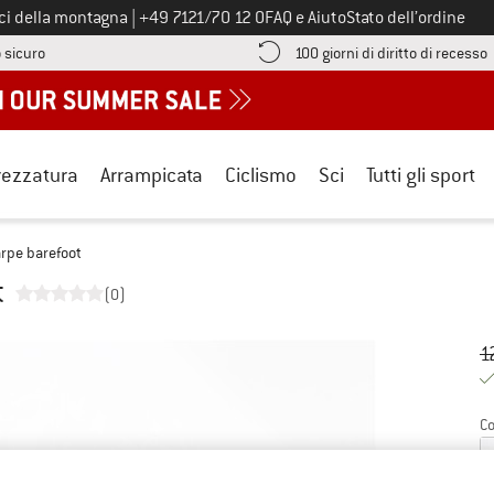
Chiamaci al numero
ici della montagna
|
+49 7121/70 12 0
FAQ e Aiuto
Stato dell’ordine
Qui trovi le informazioni di pagamento! Si apre in una casella informa
V
 sicuro
100 giorni di diritto di recesso
rezzatura
Arrampicata
Ciclismo
Sci
Tutti gli sport
rpe barefoot
t
(0)
Pr
Pr
1
Co