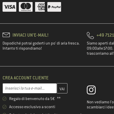
INVIACI UN'E-MAIL!
+49 7121
Dopodiché potrai goderti un po' di aria fresca.
Siamo aperti dal
Intanto ti rispondiamo!
09:00alle17:00. 
trascorriamo all
CREA ACCOUNT CLIENTE
Inserisci qui il tuo indirizzo e-mail e crea il tuo account cliente 
Indirizzo e-mail
Regalo di benvenuto da 5€ **
Non vediamo l'or
Accesso esclusivo a sconti
scambiarci idee