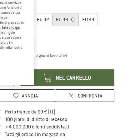
20%
30%
anche servizi e
iamo funzioni di
egli la taglia:
o a conoscenza
ie per
EU
40
EU
41
EU
42
EU
43
EU
44
che si proceda in
 fate clic qui
.
EU
45
EU
46
le singole
eb e può essere
utata fin
ida alle taglie
ili nella nostra
Il link si apre in una casella informati
mpi di consegna: 3-5 giorni lavorativi
antità:
NEL CARRELLO
ANNOTA
CONFRONTA
Qui trovi ulteriori informazioni sulle spe
Porto franco da 69 € (IT)
Vai alla politica di recesso qui Si a
100 giorni di diritto di recesso
> 4.000.000 clienti soddisfatti
Tutti gli articoli in magazzino