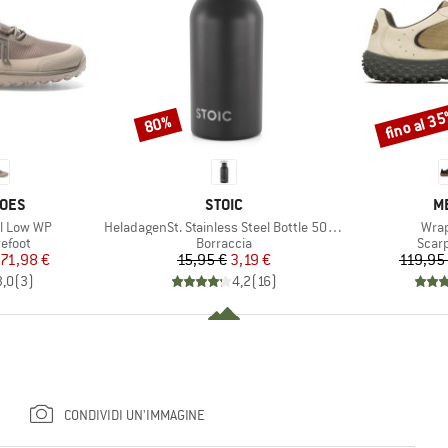
fino al 3
80%
Sconto
Sconto
O
MARCHIO
M
HOES
STOIC
M
Articolo
Artic
il Low WP
HeladagenSt. Stainless Steel Bottle 500ml
Wrap
prodotti
Gruppo di prodotti
Grupp
efoot
Borraccia
Scar
ezzo
ezzo ridotto
Prezzo
Prezzo ridotto
71,98 €
15,95 €
3,19 €
119,95
3,0
(
3
)
4,2
(
16
)
CONDIVIDI UN'IMMAGINE