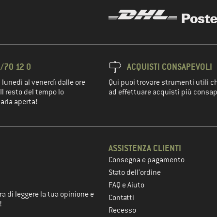
/70 12 0
ACQUISTI CONSAPEVOLI
 lunedì al venerdì dalle ore
Qui puoi trovare strumenti utili c
Il resto del tempo lo
ad effettuare acquisti più consap
'aria aperta!
ASSISTENZA CLIENTI
Consegna e pagamento
nel passaggio successivo
Stato dell’ordine
FAQ e Aiuto
a di leggere la tua opinione e
Contatti
!
Recesso