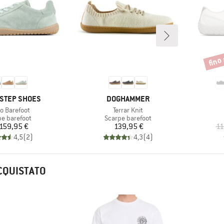
fino
Scont
IO
MARCHIO
STEP SHOES
DOGHAMMER
olo
Articolo
o Barefoot
Terrar Knit
o di prodotti
Gruppo di prodotti
pe barefoot
Scarpe barefoot
Prezzo
Prezzo
159,95 €
139,95 €
11
4,5
(
2
)
4,3
(
4
)
CQUISTATO