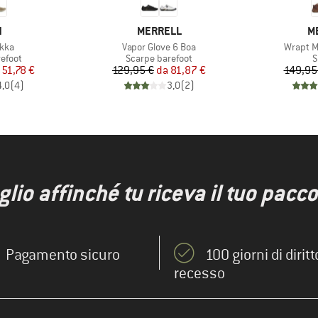
HIO
MARCHIO
M
N
MERRELL
M
Articolo
Articolo
kka
Vapor Glove 6 Boa
Wrapt M
prodotti
Gruppo di prodotti
G
efoot
Scarpe barefoot
S
ezzo
ezzo ridotto
Prezzo
Prezzo ridotto
51,78 €
129,95 €
da
81,87 €
149,95
4,0
(
4
)
3,0
(
2
)
io affinché tu riceva il tuo pacco 
Pagamento sicuro
100 giorni di diritt
recesso