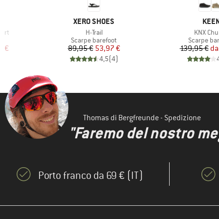
MARCHIO
MARC
XERO SHOES
KEE
Articolo
Articolo
ort
H-Trail
KNX Chu
tti
Gruppo di prodotti
Gruppo di 
Scarpe barefoot
Scarpe bar
ridotto
Prezzo
Prezzo ridotto
Pr
Pr
8 €
89,95 €
53,97 €
139,95 €
da
)
4,5
(
4
)
Thomas di Bergfreunde - Spedizione
"Faremo del nostro megl
Porto franco da 69 € (IT)