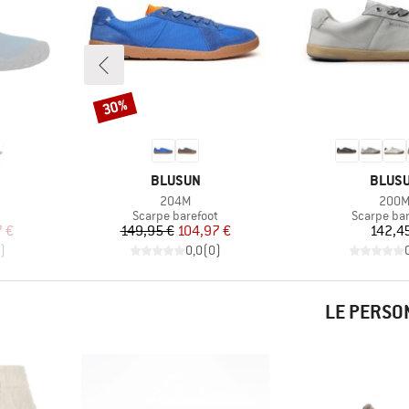
30%
Sconto
MARCHIO
MARCH
BLUSUN
BLUS
Articolo
Artico
204M
200
tti
Gruppo di prodotti
Gruppo di 
Scarpe barefoot
Scarpe bar
ridotto
Prezzo
Prezzo ridotto
Pr
7 €
149,95 €
104,97 €
142,45
)
0,0
(
0
)
LE PERSO