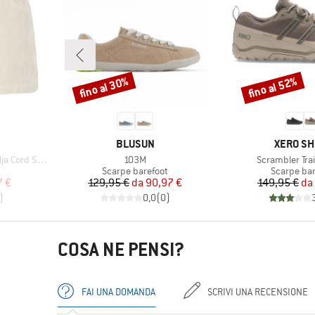
fino al 30%
fino al 52%
Sconto
Sconto
MARCHIO
MARCHI
BLUSUN
XERO S
Articolo
Articolo
rd Shorts
103M
Scrambler Tra
otti
Gruppo di prodotti
Gruppo di 
Scarpe barefoot
Scarpe bar
ridotto
Prezzo
Prezzo ridotto
Pr
Pr
7 €
129,95 €
da
90,97 €
149,95 €
da
)
0,0
(
0
)
COSA NE PENSI?
FAI UNA DOMANDA
SCRIVI UNA RECENSIONE