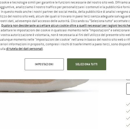
 cookie e tecnologie simili per garantire le funzioni necessarie del nostro sito web. Offriamo 
aggiuntive, analizziamo il nostro traffico per personalizzare i contenuti e la pubblicità e forn
Sc
 In questo modo anche i nostri partner dei social media, della pubblicità e di analisi vengon
ilizzo del nostro sito web; alcuni dei quali si trovano in paesi terzi senza adeguate salvaguard
vostri dati, ad esempio dall'accesso delle autorità. Cliccando su “Seleziona tutto” accettate 
.
Qualora non desideraste accettare alcun cookie oltre a quelli necessari per ragioni tecniche,
adattare le impostazioni dei cookie in qualsiasi momento nelle “Impostazioni” e selezionare 
 vostra autorizzazione è volontaria, non è necessaria ai fini dell'utilizzo del presente sito w
ualunque momento nelle "Impostazioni dei cookie" nell'area in basso del nostro sito web o rifi
Gu
lteriori informazioni in proposito, compresi i rischi di trasferimenti a paesi terzi, sono disponib
sulla
di tutela dei dati personali
.
Te
Qu
IMPOSTAZIONI
SELEZIONA TUTTI