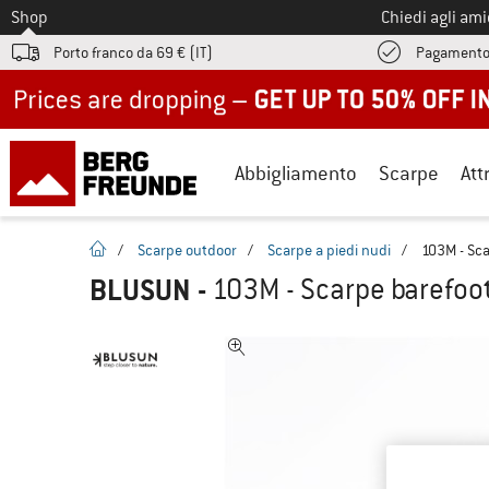
Allo
Shop
Chiedi agli am
Porto franco da 69 € (IT)
Pagamento
Up to 50% off now in our summer sale
Abbigliamento
Scarpe
Att
pagina iniziale
/
Scarpe outdoor
/
Scarpe a piedi nudi
/
103M - Sca
BLUSUN
-
103M - Scarpe barefoo