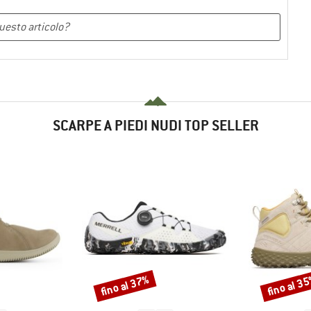
SCARPE A PIEDI NUDI TOP SELLER
fino al 37%
fino al 3
Sconto
Sconto