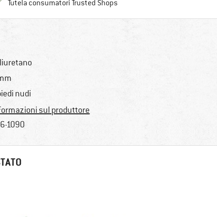
Trovi tutte le informazioni qui!
Tutela consumatori Trusted Shops
liuretano
 mm
piedi nudi
formazioni sul produttore
6-1090
STATO