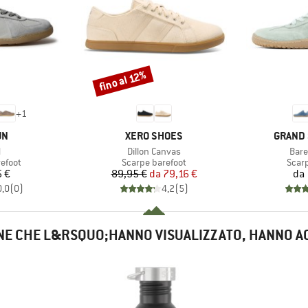
fino al 12%
Sconto
+
1
IO
MARCHIO
MARCH
UN
XERO SHOES
GRAND 
lo
Articolo
Artic
M
Dillon Canvas
Bare
prodotti
Gruppo di prodotti
Grupp
efoot
Scarpe barefoot
Scar
ezzo
Prezzo
Prezzo ridotto
 €
89,95 €
da
79,16 €
da
0,0
(
0
)
4,2
(
5
)
NE CHE L&RSQUO;HANNO VISUALIZZATO, HANNO A