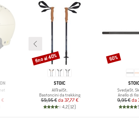
fino al 40%
60%
Sconto
Sconto
MARCHIO
MARC
ION
STOIC
STOI
Articolo
Articolo
met
AllTrailSt.
SvedjeSt. Sk
otti
Gruppo di prodotti
Gruppo di p
Bastoncini da trekking
Anello di fi
ridotto
Prezzo
Prezzo ridotto
Pr
Pr
 €
59,95 €
da
37,77 €
9,95 €
da
)
4,2
(
12
)