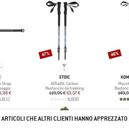
47%
48%
Sconto
Sconto
HIO
MARCHIO
MAR
C
STOIC
KOM
Articolo
Artico
i Strap
AllTrailSt. Carbon
Mounta
rodotti
Gruppo di prodotti
Gruppo d
ssaggio
Bastoncini da trekking
Bastonci
ezzo
ezzo ridotto
Prezzo
Prezzo ridotto
3,98 €
119,95 €
63,57 €
149,9
5,0
(
1
)
0,0
(
0
)
ARTICOLI CHE ALTRI CLIENTI HANNO APPREZZATO