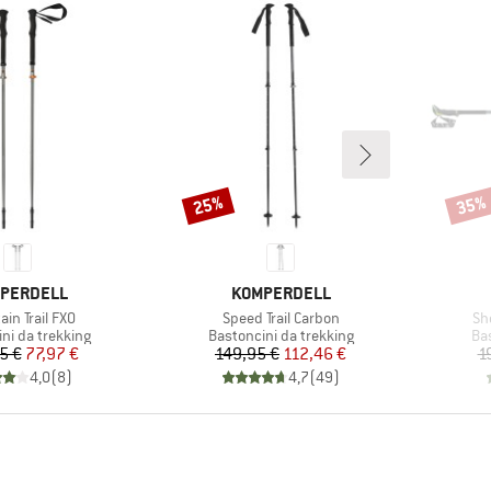
25%
35%
Sconto
Scont
CHIO
MARCHIO
PERDELL
KOMPERDELL
lo
Articolo
Art
in Trail FXO
Speed Trail Carbon
Sh
i prodotti
Gruppo di prodotti
Gru
ni da trekking
Bastoncini da trekking
Bas
Prezzo
Prezzo ridotto
Prezzo
Prezzo ridotto
5 €
77,97 €
149,95 €
112,46 €
1
4,0
(
8
)
4,7
(
49
)