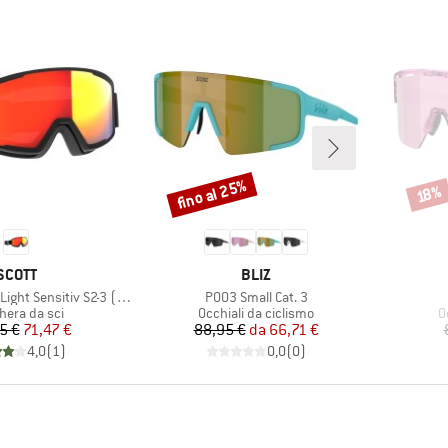
fino al 25%
Sconto
Scont
18%
MARCHIO
MARCHIO
SCOTT
BLIZ
Articolo
 Sensitiv S2-3 (VLT 33-14%)
P003 Small Cat. 3
o di prodotti
Gruppo di prodotti
G
era da sci
Occhiali da ciclismo
O
Prezzo
Prezzo ridotto
Prezzo
Prezzo ridotto
5 €
71,47 €
88,95 €
da
66,71 €
4,0
(
1
)
0,0
(
0
)