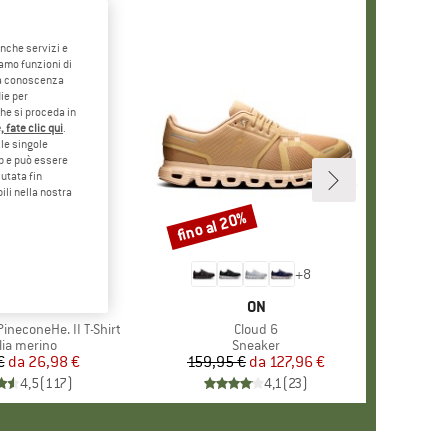
anche servizi e
iamo funzioni di
o a conoscenza
ie per
che si proceda in
 fate clic qui
.
le singole
eb e può essere
utata fin
ili nella nostra
5%
fino al 20%
Sconto
+
4
+
8
CHIO
ER PEAK
MARCHIO
ON
ineconeHe. II T-Shirt
Articolo
Cloud 6
po di prodotti
lia merino
Gruppo di prodotti
Sneaker
€
da
Prezzo
Prezzo ridotto
26,98 €
159,95 €
da
Prezzo
Prezzo ridotto
127,96 €
4,5
(
117
)
4,1
(
23
)