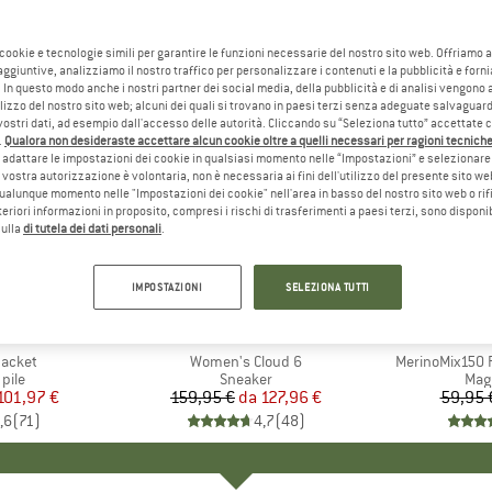
 cookie e tecnologie simili per garantire le funzioni necessarie del nostro sito web. Offriamo 
aggiuntive, analizziamo il nostro traffico per personalizzare i contenuti e la pubblicità e forn
 In questo modo anche i nostri partner dei social media, della pubblicità e di analisi vengon
ilizzo del nostro sito web; alcuni dei quali si trovano in paesi terzi senza adeguate salvaguard
vostri dati, ad esempio dall'accesso delle autorità. Cliccando su “Seleziona tutto” accettate 
.
Qualora non desideraste accettare alcun cookie oltre a quelli necessari per ragioni tecniche,
adattare le impostazioni dei cookie in qualsiasi momento nelle “Impostazioni” e selezionare 
 vostra autorizzazione è volontaria, non è necessaria ai fini dell'utilizzo del presente sito w
ualunque momento nelle "Impostazioni dei cookie" nell'area in basso del nostro sito web o rifi
lteriori informazioni in proposito, compresi i rischi di trasferimenti a paesi terzi, sono disponib
sulla
di tutela dei dati personali
.
fino al 20%
fino al 5
Sconto
Sconto
IMPOSTAZIONI
SELEZIONA TUTTI
+
1
+
10
O
NIA
MARCHIO
ON
MAR
HEB
Jacket
Articolo
Women's Cloud 6
Articolo
MerinoMix150 P
 prodotti
 pile
Gruppo di prodotti
Sneaker
Grup
Mag
ezzo
ezzo ridotto
101,97 €
159,95 €
da
Prezzo
Prezzo ridotto
127,96 €
59,95 
,6
(
71
)
4,7
(
48
)