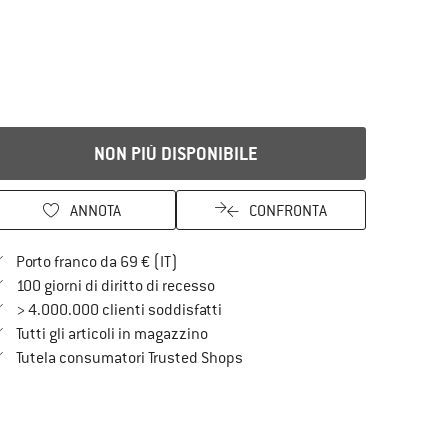
NON PIÙ DISPONIBILE
ANNOTA
CONFRONTA
Qui trovi ulteriori informazioni sulle spe
Porto franco da 69 € (IT)
Vai alla politica di recesso qui Si a
100 giorni di diritto di recesso
> 4.000.000 clienti soddisfatti
Tutti gli articoli in magazzino
Trovi tutte le informazioni qui!
Tutela consumatori Trusted Shops