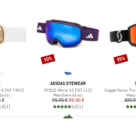
10%
35%
Sconto
Sconto
CHIO
MARCHIO
X
ADIDAS EYEWEAR
Articolo
Articolo
-4 (VLT 7-81%)
SP0121 Mirror S3 (VLT 11%)
Goggle Factor Pro Light
prodotti
Gruppo di prodotti
Grupp
a sci
Maschera da sci
Masch
ezzo
Prezzo
Prezzo ridotto
5 €
99,95 €
89,96 €
109,9
5,0
(
1
)
5,0
(
1
)