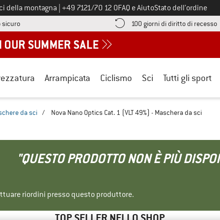
Chiamaci al numero
ici della montagna
|
+49 7121/70 12 0
FAQ e Aiuto
Stato dell’ordine
Qui trovi le informazioni di pagamento! Si apre in una casella informa
V
 sicuro
100 giorni di diritto di recesso
rezzatura
Arrampicata
Ciclismo
Sci
Tutti gli sport
chere da sci
/
Nova Nano Optics Cat. 1 (VLT 49%) - Maschera da sci
"QUESTO PRODOTTO NON È PIÙ DISPON
ettuare riordini presso questo produttore.
TOP SELLER NELLO SHOP