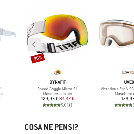
35%
Sconto
MARCHIO
MAR
DYNAFIT
UVE
Articolo
Articolo
3
Speed Goggle Mirror S1
Victorious Pro V S0
i
Gruppo di prodotti
Gruppo di 
mo
Maschera da sci
Maschera d
ridotto
Prezzo
Prezzo ridotto
Pr
€
129,95 €
84,47 €
179,9
)
5,0
(
1
)
COSA NE PENSI?