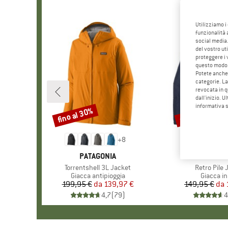
Utilizziamo i
funzionalità 
social media.
del vostro ut
proteggere i 
questo modo
Potete anche 
categorie. La
revocata in q
dall'inizio. U
informativa 
fino al 30%
fino al 32%
Sconto
Sconto
+
8
MARCHIO
PATAGONIA
MARCHI
PATAGO
Articolo
Torrentshell 3L Jacket
Articolo
Retro Pile 
Gruppo di prodotti
Giacca antipioggia
Gruppo di
Giacca in
199,95 €
da
Prezzo
Prezzo ridotto
139,97 €
149,95 €
da
Pr
Pr
4,7
(
79
)
4