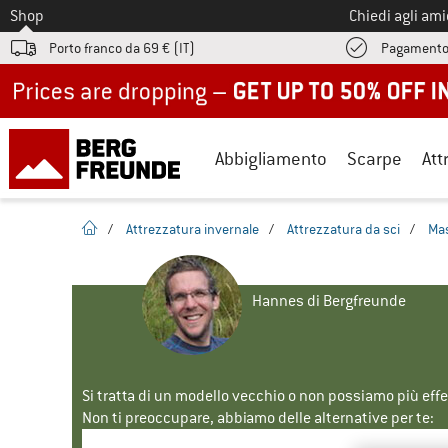
Allo
Shop
Chiedi agli am
Porto franco da 69 € (IT)
Pagamento
Up to 50% off now in our summer sale
Abbigliamento
Scarpe
Att
pagina iniziale
/
Attrezzatura invernale
/
Attrezzatura da sci
/
Mas
Hannes di Bergfreunde
Si tratta di un modello vecchio o non possiamo più eff
Non ti preoccupare, abbiamo delle alternative per te: