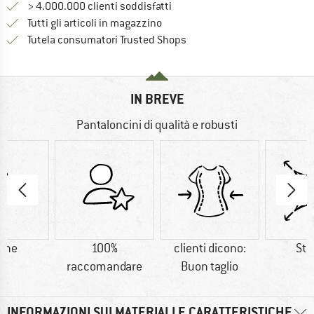
> 4.000.000 clienti soddisfatti
Tutti gli articoli in magazzino
Trovi tutte le informazioni q
Tutela consumatori Trusted Shops
IN BREVE
Pantaloncini di qualità e robusti
one
100%
clienti dicono:
Str
raccomandare
Buon taglio
INFORMAZIONI SUI MATERIALI E CARATTERISTICHE