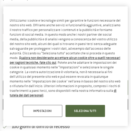
Colore:
Walnut
Utilizziamo i cookie e tecnologie simili per garantire le funzioni necessarie del
nostro sito web. Offriamo anche servizi e funzionalità aggiuntive, analizziamo
il nostro traffico per personalizzare i contenuti e la pubblicità e forniamo
30%
30%
30%
funzioni di social media. In questo modo anche i nostri partner dei social
Scegli la taglia:
media, della pubblicità e di analisi vengono a conoscenza del vostro utilizzo
del nostro sito web; alcuni dei quali si trovano in paesi terzi senza adeguate
XS
S
M
L
XL
salvaguardie per proteggere i vostri dati, ad esempio dall'accesso delle
autorità. Cliccando su “Seleziona tutto” accettate che si proceda in questo
Guida alle taglie
modo.
Qualora non desideraste accettare alcun cookie oltre a quelli necessari
per ragioni tecniche, fate clic qui
. Potete anche adattare le impostazioni dei
Il link si apre in una casella infor
cookie in qualsiasi momento nelle “Impostazioni” e selezionare le singole
Tempi di consegna: 3-5 giorni lavorativi
categorie. La vostra autorizzazione è volontaria, non è necessaria ai fini
Quantità:
dell'utilizzo del presente sito web e può essere revocata in qualunque
momento nelle "Impostazioni dei cookie" nell'area in basso del nostro sito web
o rifiutata fin dall'inizio. Ulteriori informazioni in proposito, compresi i rischi di
NEL CARRELLO
trasferimenti a paesi terzi, sono disponibili nella nostra informativa sulla
di
tutela dei dati personali
.
ANNOTA
CONFRONTA
IMPOSTAZIONI
SELEZIONA TUTTI
Qui trovi ulteriori informazioni sulle
Porto franco da 69 € (IT)
Vai alla politica di recesso qui 
100 giorni di diritto di recesso