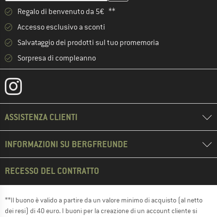
Regalo di benvenuto da 5€ **
Accesso esclusivo a sconti
Salvataggio dei prodotti sul tuo promemoria
Sorpresa di compleanno
ASSISTENZA CLIENTI
INFORMAZIONI SU BERGFREUNDE
RECESSO DEL CONTRATTO
**Il buono è valido a partire da un valore minimo di acquisto (al netto
dei resi) di 40 euro. I buoni per la creazione di un account cliente si