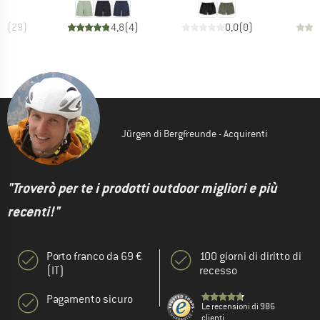
,8
(
29
)
4,8
(
4
)
0,0
(
0
)
Jürgen di Bergfreunde - Acquirenti
"Troverò per te i prodotti outdoor migliori e più
recenti!"
Porto franco da 69 €
100 giorni di diritto di
(IT)
recesso
Pagamento sicuro
Le recensioni di 986
clienti