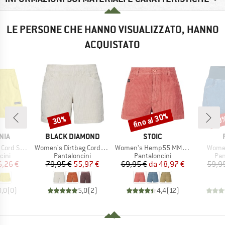
LE PERSONE CHE HANNO VISUALIZZATO, HANNO
ACQUISTATO
fino al 30%
30%
20
Sconto
Sconto
Scon
O
MARCHIO
MARCHIO
NIA
BLACK DIAMOND
STOIC
Articolo
Articolo
Artico
d Shorts
Women's Dirtbag Corduroy Shorts
Women's Hemp55 MMXX. Selja Cord Shorts
Women
i prodotti
Gruppo di prodotti
Gruppo di prodotti
Gru
cini
Pantaloncini
Pantaloncini
Pan
ezzo
ezzo ridotto
Prezzo
Prezzo ridotto
Prezzo
Prezzo ridotto
6,26 €
79,95 €
55,97 €
69,95 €
da
48,97 €
59,9
0,0
(
0
)
5,0
(
2
)
4,4
(
12
)