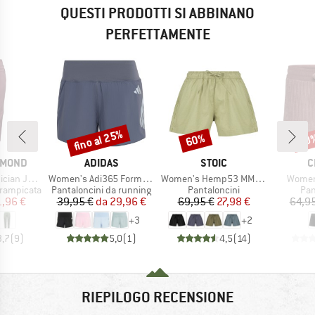
QUESTI PRODOTTI SI ABBINANO
PERFETTAMENTE
fino al 25%
60%
30
Sconto
Sconto
Scon
MARCHIO
MARCHIO
M
AMOND
ADIDAS
STOIC
C
Articolo
Articolo
Articol
gger Pants
Women's Adi365 Formotion Shorts
Women's Hemp53 MMXX. Shorts
Women'
tti
Gruppo di prodotti
Gruppo di prodotti
Gru
rrampicata
Pantaloncini da running
Pantaloncini
Pan
ezzo
ezzo ridotto
Prezzo
Prezzo ridotto
Prezzo
Prezzo ridotto
1,96 €
39,95 €
da
29,96 €
69,95 €
27,98 €
64,95
+
3
+
2
3,7
(
9
)
5,0
(
1
)
4,5
(
14
)
RIEPILOGO RECENSIONE