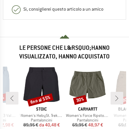
Sì, consiglierei questo articolo a un amico
LE PERSONE CHE L&RSQUO;HANNO
VISUALIZZATO, HANNO ACQUISTATO
67%
fino al 55%
30%
30
Sconto
Sconto
Scon
HIO
MARCHIO
MARCHIO
MARC
C
STOIC
CARHARTT
BLAC
Articolo
Articolo
Articolo
t. Shorts
Women's HebySt. Trekking Shorts
Women's Force Ripstop Short
Women's 
i prodotti
Gruppo di prodotti
Gruppo di prodotti
Gru
cini
Pantaloncini
Pantaloncini
Pan
ezzo
ezzo ridotto
Prezzo
Prezzo ridotto
Prezzo
Prezzo ridotto
32,98 €
89,95 €
da
40,48 €
69,95 €
48,97 €
69,95