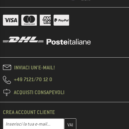
INVIACI UN'E-MAIL!
+49 7121/70 12 0
ACQUISTI CONSAPEVOLI
CREA ACCOUNT CLIENTE
Inserisci qui il tuo indirizzo e-mail e crea il tuo account cliente 
Indirizzo e-mail