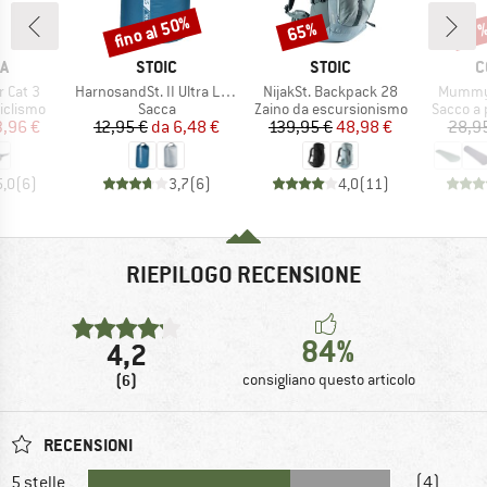
fino al 50%
65%
Sconto
Sconto
Scon
17
HIO
MARCHIO
MARCHIO
M
A
STOIC
STOIC
C
Articolo
Articolo
Articolo
r Cat 3
HarnosandSt. II Ultra Lite Dry Bag
NijakSt. Backpack 28
MummyL
odotti
Gruppo di prodotti
Gruppo di prodotti
Gruppo d
ciclismo
Sacca
Zaino da escursionismo
Sacco a 
ezzo
ezzo ridotto
Prezzo
Prezzo ridotto
Prezzo
Prezzo ridotto
3,96 €
12,95 €
da
6,48 €
139,95 €
48,98 €
28,9
5,0
(
6
)
3,7
(
6
)
4,0
(
11
)
RIEPILOGO RECENSIONE
84%
4,2
(6)
consigliano questo articolo
RECENSIONI
5 stelle
(4)