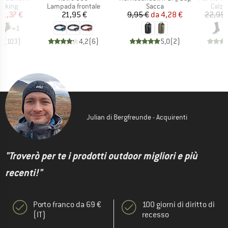
rodotti
Gruppo di prodotti
Gruppo di prodotti
Grupp
ekking
Lampada frontale
Sacca
Calze
ezzo
ezzo ridotto
Prezzo
Prezzo
Prezzo ridotto
11,37 €
21,95 €
9,95 €
da
4,28 €
22,95 
+
1
,8
(
103
)
4,2
(
6
)
5,0
(
2
)
Julian di Bergfreunde - Acquirenti
"Troverò per te i prodotti outdoor migliori e più
recenti!"
Porto franco da 69 €
100 giorni di diritto di
(IT)
recesso