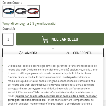
Colore:
Octane
Il link si apre in una casella infor
Tempi di consegna: 3-5 giorni lavorativi
Quantità:
NEL CARRELLO
ANNOTA
CONFRONTA
Qui trovi ulteriori informazioni sulle
Porto franco da 69 € (IT)
Utilizziamo i cookie e tecnologie simili per garantire le funzioni necessarie del
nostro sito web. Offriamo anche servizi e funzionalità aggiuntive, analizziamo
Vai alla politica di recesso qui 
100 giorni di diritto di recesso
il nostro traffico per personalizzare i contenuti e la pubblicità e forniamo
> 4.000.000 clienti soddisfatti
funzioni di social media. In questo modo anche i nostri partner dei social
media, della pubblicità e di analisi vengono a conoscenza del vostro utilizzo
Tutti gli articoli in magazzino
del nostro sito web; alcuni dei quali si trovano in paesi terzi senza adeguate
Trovi tutte le informazioni q
Tutela consumatori Trusted Shops
salvaguardie per proteggere i vostri dati, ad esempio dall'accesso delle
autorità. Cliccando su “Seleziona tutto” accettate che si proceda in questo
modo.
Qualora non desideraste accettare alcun cookie oltre a quelli necessari
per ragioni tecniche, fate clic qui
. Potete anche adattare le impostazioni dei
cookie in qualsiasi momento nelle “Impostazioni” e selezionare le singole