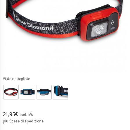
Viste dettagliate
Prezzo:
21,95
€
incl. IVA
Informazioni sui costi di spedizione. Si apre in una
più Spese di spedizione