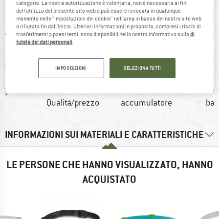
IN BREVE
categorie. La vostra autorizzazione è volontaria, non è necessaria ai fini
dell'utilizzo del presente sito web e può essere revocata in qualunque
momento nelle "Impostazioni dei cookie" nell'area in basso del nostro sito web
o rifiutata fin dall'inizio. Ulteriori informazioni in proposito, compresi i rischi di
trasferimenti a paesi terzi, sono disponibili nella nostra informativa sulla
di
tutela dei dati personali
.
IMPOSTAZIONI
SELEZIONA TUTTI
 g
clienti dicono:
Funzionamento ad
Funzion
Qualità/prezzo
accumulatore
bat
INFORMAZIONI SUI MATERIALI E CARATTERISTICHE
LE PERSONE CHE HANNO VISUALIZZATO, HANNO
ACQUISTATO