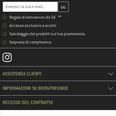
Inserisci qui il tuo indirizzo e-mail e crea il tuo account cliente 
Indirizzo e-mail
Regalo di benvenuto da 5€ **
Accesso esclusivo a sconti
Salvataggio dei prodotti sul tuo promemoria
Sorpresa di compleanno
ASSISTENZA CLIENTI
INFORMAZIONI SU BERGFREUNDE
RECESSO DEL CONTRATTO