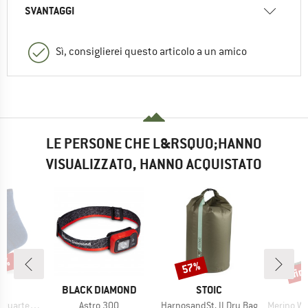
SVANTAGGI
Sì, consiglierei questo articolo a un amico
LE PERSONE CHE L&RSQUO;HANNO
VISUALIZZATO, HANNO ACQUISTATO
43%
fin
57%
Sconto
Scon
HIO
MARCHIO
MARCHIO
C
BLACK DIAMOND
STOIC
Articolo
Articolo
Articolo
 Socks Tech
Astro 300
HarnosandSt. II Dry Bag
Merino Wool C