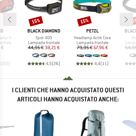
15%
15%
15
Sconto
Sconto
Scon
IO
MARCHIO
MARCHIO
MARC
ND
BLACK DIAMOND
PETZL
BLAC
Articolo
Articolo
Ar
L900 USB
Spot 400
Headlamp Actik Core
St
rodotti
Gruppo di prodotti
Gruppo di prodotti
Gruppo
ontale
Lampada frontale
Lampada frontale
Lampa
ezzo
Prezzo
Prezzo ridotto
Prezzo
Prezzo ridotto
 €
44,95 €
38,21 €
79,95 €
67,96 €
54,9
0,0
(
0
)
4,5
(
26
)
4,4
(
11
)
I CLIENTI CHE HANNO ACQUISTATO QUESTI
ARTICOLI HANNO ACQUISTATO ANCHE: