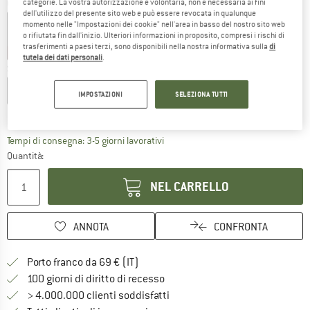
categorie. La vostra autorizzazione è volontaria, non è necessaria ai fini
Colore:
Black
dell'utilizzo del presente sito web e può essere revocata in qualunque
momento nelle "Impostazioni dei cookie" nell'area in basso del nostro sito web
o rifiutata fin dall'inizio. Ulteriori informazioni in proposito, compresi i rischi di
trasferimenti a paesi terzi, sono disponibili nella nostra informativa sulla
di
30%
30%
35%
tutela dei dati personali
.
Scegli la taglia:
XS
S
M
L
XL
XXL
IMPOSTAZIONI
SELEZIONA TUTTI
Guida alle taglie
Il link si apre in una casella infor
Tempi di consegna: 3-5 giorni lavorativi
Quantità:
NEL CARRELLO
ANNOTA
CONFRONTA
Qui trovi ulteriori informazioni sulle
Porto franco da 69 € (IT)
Vai alla politica di recesso qui 
100 giorni di diritto di recesso
> 4.000.000 clienti soddisfatti