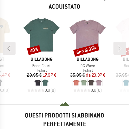
ACQUISTATO
fino al 35%
fin
40%
Sconto
Sconto
Scon
IO
MARCHIO
MARCHIO
MA
ST
BILLABONG
BILLABONG
BI
Articolo
Articolo
Art
ant
Food Court
OG Wave
Ro
o di prodotti
Gruppo di prodotti
Gruppo di prodotti
t
T-shirt
T-shirt
ezzo
ezzo ridotto
Prezzo
Prezzo ridotto
Prezzo
Prezzo ridotto
4,47 €
29,95 €
17,97 €
35,95 €
da
23,37 €
35,95 
0,0
(
0
)
0,0
(
0
)
0,0
(
0
)
QUESTI PRODOTTI SI ABBINANO
PERFETTAMENTE