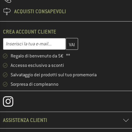
ACQUISTI CONSAPEVOLI
CREA ACCOUNT CLIENTE
Inserisci qui il tuo indirizzo e-mail e crea il tuo account cliente 
Indirizzo e-mail
Regalo di benvenuto da 5€ **
Accesso esclusivo a sconti
Salvataggio dei prodotti sul tuo promemoria
Sorpresa di compleanno
ASSISTENZA CLIENTI