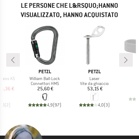
LE PERSONE CHE L&RSQUO;HANNO
VISUALIZZATO, HANNO ACQUISTATO
HIO
MARCHIO
MARCHIO
P.
PETZL
PETZL
A
T
Articolo
Articolo
press KS
William Ball-Lock
Laser
o di prodotti
Gruppo di prodotti
Gruppo di prodotti
o
Connettori HMS
Vite da ghiaccio
ezzo
ezzo ridotto
Prezzo
Prezzo
14,36 €
25,60 €
53,15 €
5,0
(
2
)
4,9
(
97
)
4,0
(
3
)