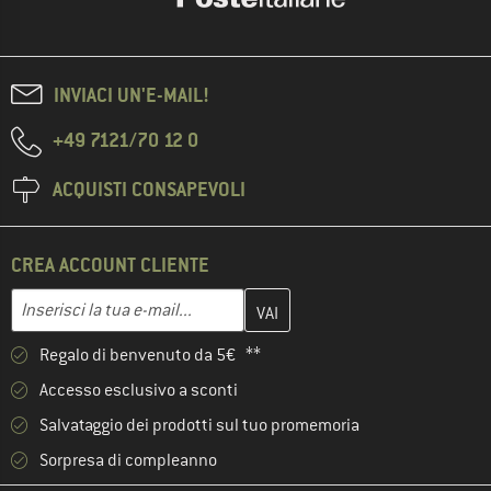
INVIACI UN'E-MAIL!
+49 7121/70 12 0
ACQUISTI CONSAPEVOLI
CREA ACCOUNT CLIENTE
Inserisci qui il tuo indirizzo e-mail e crea il tuo account cliente 
Indirizzo e-mail
Regalo di benvenuto da 5€ **
Accesso esclusivo a sconti
Salvataggio dei prodotti sul tuo promemoria
Sorpresa di compleanno