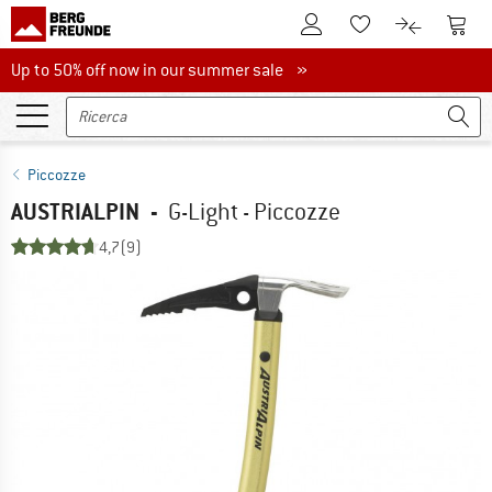
Al conto cliente
Al Ca
Alla lista promemo
Al confront
Up to 50% off now in our summer sale
Up to 50% off now in our summer sale »
Piccozze
AUSTRIALPIN
-
G-Light - Piccozze
4,7
(9)