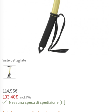
Viste dettagliate
Prezzo originale :
Prezzo:
114,95
€
103,46
€
incl. IVA
Italia. Informazioni sui cost
Nessuna spesa di spedizione
(IT)