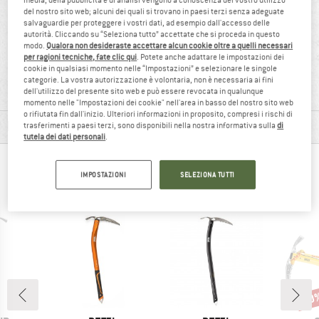
media, della pubblicità e di analisi vengono a conoscenza del vostro utilizzo
del nostro sito web; alcuni dei quali si trovano in paesi terzi senza adeguate
salvaguardie per proteggere i vostri dati, ad esempio dall'accesso delle
autorità. Cliccando su “Seleziona tutto” accettate che si proceda in questo
modo.
Qualora non desideraste accettare alcun cookie oltre a quelli necessari
per ragioni tecniche, fate clic qui
. Potete anche adattare le impostazioni dei
100%
500 g
cookie in qualsiasi momento nelle “Impostazioni” e selezionare le singole
raccomandare
categorie. La vostra autorizzazione è volontaria, non è necessaria ai fini
dell'utilizzo del presente sito web e può essere revocata in qualunque
momento nelle "Impostazioni dei cookie" nell'area in basso del nostro sito web
o rifiutata fin dall'inizio. Ulteriori informazioni in proposito, compresi i rischi di
INFORMAZIONI SUI MATERIALI E CARATTERISTICHE
trasferimenti a paesi terzi, sono disponibili nella nostra informativa sulla
di
tutela dei dati personali
.
LE PERSONE CHE HANNO VISUALIZZATO, HANNO
IMPOSTAZIONI
SELEZIONA TUTTI
ACQUISTATO
20
Scon