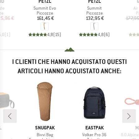
IO
MARCHIO
MARCHIO
ID
PETZL
PETZL
Articolo
Articolo
Art
ide
Summit Evo
Summit
Air
di prodotti
Gruppo di prodotti
Gruppo di prodotti
G
ze
Piccozze
Piccozze
P
ezzo
ezzo ridotto
Prezzo
Prezzo
25,96 €
161,45 €
132,95 €
177,95
5,0
(
1
)
4,8
(
15
)
4,8
(
6
)
I CLIENTI CHE HANNO ACQUISTATO QUESTI
ARTICOLI HANNO ACQUISTATO ANCHE:
HIO
MARCHIO
MARCHIO
M
L
SNUGPAK
EASTPAK
M
olo
Articolo
Articolo
Articolo
Bivvi Bag
Volker Pro 36
8.0 Alpine Cor