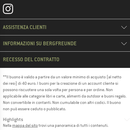
ASSISTENZA CLIENTI
INFORMAZIONI SU BERGFREUNDE
RECESSO DEL CONTRATTO
**Il buono è valido a partire da un valore minimo di acquisto (al netto
dei resi) di 40 euro. I buoni per la creazione di un account cliente si
possono riscuotere una sola volta per persona e per ordine. Non
applicabile alle categorie libri e carte, alimenti da outdoor e buoni regalo.
Non convertibile in contanti. Non cumulabile con altri codici. Il buono
non può essere ceduto o pubblicato.
Highlights
Nella
mappa del sito
trovi una panoramica di tutti i contenuti.