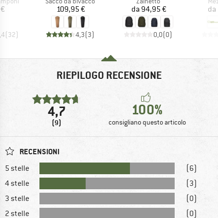
rodotti
Gruppo di prodotti
Gruppo di prodotti
Gru
ramponi
Sacco da bivacco
Zainetto
Mez
ezzo
Prezzo
Prezzo
 €
109,95 €
da
94,95 €
da
,4
(
32
)
4,3
(
3
)
0,0
(
0
)
RIEPILOGO RECENSIONE
100%
4,7
(9)
consigliano questo articolo
RECENSIONI
5 stelle
(6)
4 stelle
(3)
3 stelle
(0)
2 stelle
(0)