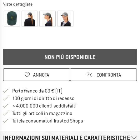
Viste dettagliate
NON PIÙ DISPONIBILE
ANNOTA
CONFRONTA
Qui trovi ulteriori informazioni sulle
Porto franco da 69 € (IT)
Vai alla politica di recesso qui 
100 giorni di diritto di recesso
> 4.000.000 clienti soddisfatti
Tutti gli articoli in magazzino
Trovi tutte le informazioni q
Tutela consumatori Trusted Shops
INFORMAZIONI SUI MATERIALI E CARATTERISTICHE