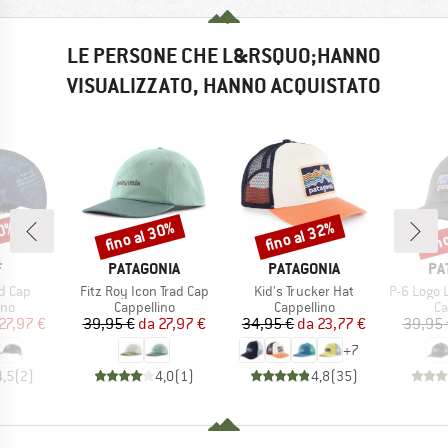
LE PERSONE CHE L&RSQUO;HANNO
VISUALIZZATO, HANNO ACQUISTATO
30%
fino al 30%
fino al 32%
fin
Sconto
Sconto
Scon
HIO
MARCHIO
MARCHIO
MA
F
PATAGONIA
PATAGONIA
PA
Articolo
Articolo
Articolo
d Cap
Fitz Roy Icon Trad Cap
Kid's Trucker Hat
P-6 Logo Lo
di prodotti
Gruppo di prodotti
Gruppo di prodotti
Gr
ino
Cappellino
Cappellino
Ca
ezzo
ezzo ridotto
Prezzo
Prezzo ridotto
Prezzo
Prezzo ridotto
27,97 €
39,95 €
da
27,97 €
34,95 €
da
23,77 €
39,95 
+
7
4,5
(
2
)
4,0
(
1
)
4,8
(
35
)