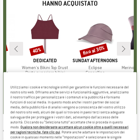
HANNO ACQUISTATO
35%
fino al 30%
40%
Sconto
Sconto
CHIO
F
MARCHIO
DEDICATED
MARCHIO
SUNDAY AFTERNOONS
 UV
Articolo
Women's Bikini Top Orust
Articolo
Eclipse
Articolo
Merino Lightwei
 prodotti
 tubo
Gruppo di prodotti
Parte superiore bikini
Gruppo di prodotti
Cappellino
Gru
Cal
ezzo
ezzo ridotto
12,97 €
49,95 €
Prezzo
Prezzo ridotto
29,97 €
41,95 €
da
Prezzo
Prezzo ridotto
29,37 €
2
+
4
Utilizziamo i cookie e tecnologie simili per garantire le funzioni necessarie del
nostro sito web. Offriamo anche servizi e funzionalità aggiuntive, analizziamo
,7
(
11
)
4,4
(
5
)
5,0
(
6
)
il nostro traffico per personalizzare i contenuti e la pubblicità e forniamo
funzioni di social media. In questo modo anche i nostri partner dei social
media, della pubblicità e di analisi vengono a conoscenza del vostro utilizzo
del nostro sito web; alcuni dei quali si trovano in paesi terzi senza adeguate
salvaguardie per proteggere i vostri dati, ad esempio dall'accesso delle
autorità. Cliccando su “Seleziona tutto” accettate che si proceda in questo
ARMEDANGELS
-
modo.
Qualora non desideraste accettare alcun cookie oltre a quelli necessari
Yenaas Lovaa - Cappellino
per ragioni tecniche, fate clic qui
. Potete anche adattare le impostazioni dei
cookie in qualsiasi momento nelle “Impostazioni” e selezionare le singole
(0)