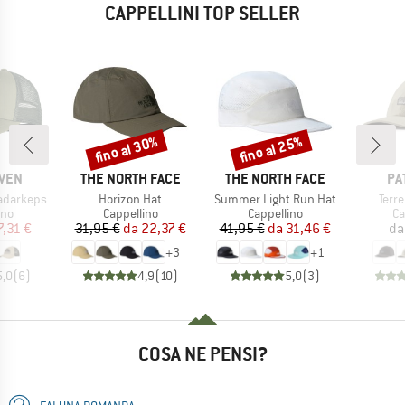
CAPPELLINI TOP SELLER
fino al 30%
fino al 25%
Sconto
Sconto
O
MARCHIO
MARCHIO
MA
ÄVEN
THE NORTH FACE
THE NORTH FACE
PA
Articolo
Articolo
Artic
adarkeps
Horizon Hat
Summer Light Run Hat
Terr
di prodotti
Gruppo di prodotti
Gruppo di prodotti
Gr
ino
Cappellino
Cappellino
Ca
ezzo
ezzo ridotto
Prezzo
Prezzo ridotto
Prezzo
Prezzo ridotto
7,31 €
31,95 €
da
22,37 €
41,95 €
da
31,46 €
da
+
3
+
1
5,0
(
6
)
4,9
(
10
)
5,0
(
3
)
COSA NE PENSI?