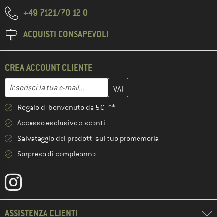
+49 7121/70 12 0
ACQUISTI CONSAPEVOLI
CREA ACCOUNT CLIENTE
Inserisci qui il tuo indirizzo e-mail e crea il tuo account cliente 
Indirizzo e-mail
Regalo di benvenuto da 5€ **
Accesso esclusivo a sconti
Salvataggio dei prodotti sul tuo promemoria
Sorpresa di compleanno
ASSISTENZA CLIENTI