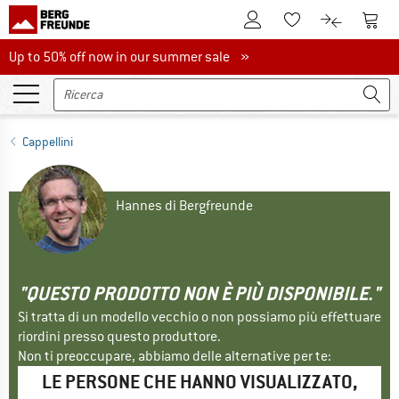
Al conto cliente
Al Ca
Alla lista promemo
Al confront
Up to 50% off now in our summer sale
Up to 50% off now in our summer sale »
Cappellini
Hannes di Bergfreunde
"QUESTO PRODOTTO NON È PIÙ DISPONIBILE."
Si tratta di un modello vecchio o non possiamo più effettuare
riordini presso questo produttore.
Non ti preoccupare, abbiamo delle alternative per te:
LE PERSONE CHE HANNO VISUALIZZATO,