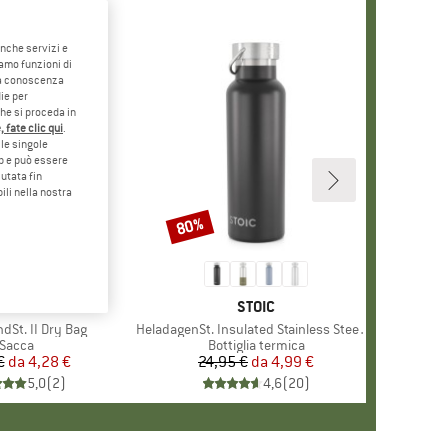
anche servizi e
iamo funzioni di
o a conoscenza
ie per
che si proceda in
 fate clic qui
.
le singole
eb e può essere
utata fin
ili nella nostra
80%
Sconto
MARCHIO
STOIC
MARCHIO
STOIC
dSt. II Dry Bag
Articolo
HeladagenSt. Insulated Stainless Steel Bottle 500
Gruppo di prodotti
Sacca
Gruppo di prodotti
Bottiglia termica
€
da
Prezzo
Prezzo ridotto
4,28 €
24,95 €
da
Prezzo
Prezzo ridotto
4,99 €
5,0
(
2
)
4,6
(
20
)