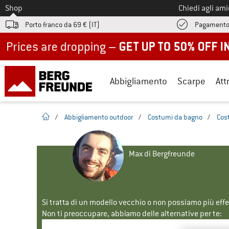
Allo
Shop
Chiedi agli am
Porto franco da 69 € (IT)
Pagamento
Up to 50% off now in our summer sale
Abbigliamento
Scarpe
Att
pagina iniziale
/
Abbigliamento outdoor
/
Costumi da bagno
/
Cost
Max di Bergfreunde
Si tratta di un modello vecchio o non possiamo più eff
Non ti preoccupare, abbiamo delle alternative per te: