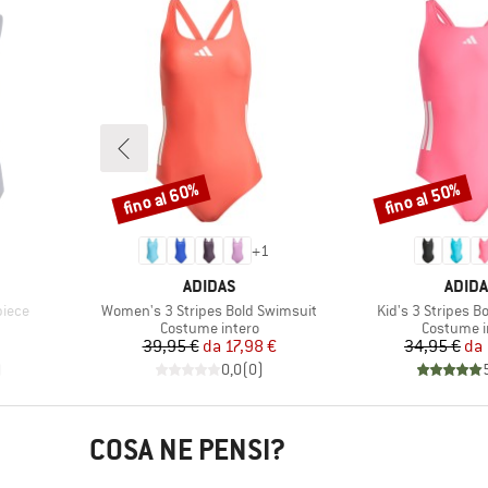
fino al 60%
fino al 50%
Sconto
Sconto
+
1
MARCHIO
MARC
ADIDAS
ADID
Articolo
Articolo
piece
Women's 3 Stripes Bold Swimsuit
Kid's 3 Stripes B
tti
Gruppo di prodotti
Gruppo di 
Costume intero
Costume i
Prezzo
Prezzo ridotto
Pr
Pr
39,95 €
da
17,98 €
34,95 €
da
)
0,0
(
0
)
COSA NE PENSI?