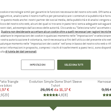
 cookie e tecnologie simili per garantire le funzioni necessarie del nostro sito web. Offriamo 
aggiuntive, analizziamo il nostro traffico per personalizzare i contenuti e la pubblicità e forn
 In questo modo anche i nostri partner dei social media, della pubblicità e di analisi vengon
ilizzo del nostro sito web; alcuni dei quali si trovano in paesi terzi senza adeguate salvaguard
vostri dati, ad esempio dall'accesso delle autorità. Cliccando su “Seleziona tutto” accettate 
.
Qualora non desideraste accettare alcun cookie oltre a quelli necessari per ragioni tecniche,
adattare le impostazioni dei cookie in qualsiasi momento nelle “Impostazioni” e selezionare 
 vostra autorizzazione è volontaria, non è necessaria ai fini dell'utilizzo del presente sito w
ualunque momento nelle "Impostazioni dei cookie" nell'area in basso del nostro sito web o rifi
lteriori informazioni in proposito, compresi i rischi di trasferimenti a paesi terzi, sono disponib
sulla
di tutela dei dati personali
.
fino al 40%
57%
Sconto
Sconto
IMPOSTAZIONI
SELEZIONA TUTTI
+
11
IO
ST
MARCHIO
THE NORTH FACE
tio Triangle
Articolo
Evolution Simple Dome Short Sleeve
Articolo
Harnosan
dotti
re bikini
Gruppo di prodotti
T-shirt
ezzo
ezzo ridotto
3,97 €
26,95 €
da
Prezzo
Prezzo ridotto
16,17 €
9,95 
,9
(
23
)
4,8
(
8
)