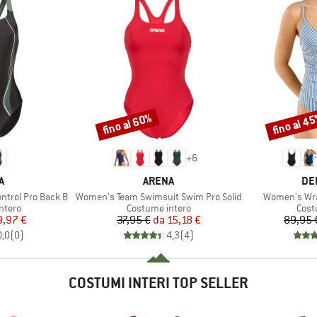
fino al 60%
fino al 4
Sconto
Sconto
+
6
HIO
MARCHIO
MA
A
ARENA
DE
Articolo
Articolo
trol Pro Back B
Women's Team Swimsuit Swim Pro Solid
Women's Wra
prodotti
Gruppo di prodotti
Grupp
ntero
Costume intero
Cost
ezzo
ezzo ridotto
Prezzo
Prezzo ridotto
9,97 €
37,95 €
da
15,18 €
89,95 
0,0
(
0
)
4,3
(
4
)
COSTUMI INTERI TOP SELLER