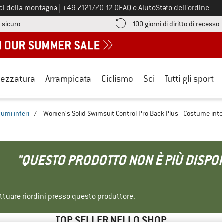
Chiamaci al numero
ici della montagna
|
+49 7121/70 12 0
FAQ e Aiuto
Stato dell’ordine
Qui trovi le informazioni di pagamento! Si apre in una casella informa
V
 sicuro
100 giorni di diritto di recesso
rezzatura
Arrampicata
Ciclismo
Sci
Tutti gli sport
umi interi
/
Women's Solid Swimsuit Control Pro Back Plus - Costume int
"QUESTO PRODOTTO NON È PIÙ DISPON
ettuare riordini presso questo produttore.
TOP SELLER NELLO SHOP