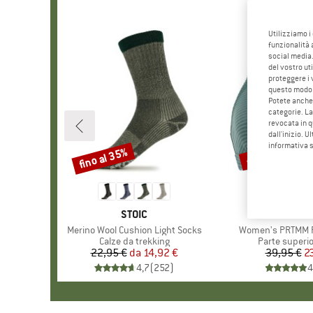
Utilizziamo i
funzionalità 
social media.
del vostro ut
proteggere i 
questo modo
Potete anche 
categorie. La
revocata in q
dall'inizio. U
informativa 
fino al 35%
40%
Sconto
Sconto
MARCHIO
STOIC
MARCH
PROTE
Articolo
Merino Wool Cushion Light Socks
Articolo
Women's PRTMM Pa
Gruppo di prodotti
Calze da trekking
Gruppo di pro
Parte superio
22,95 €
da
Prezzo
Prezzo ridotto
14,92 €
39,95 €
Pr
Pr
2
4,7
(
252
)
4