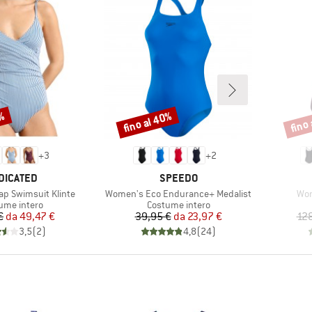
5%
fino al 40%
fino
Sconto
Scont
+
3
+
2
RCHIO
MARCHIO
DICATED
SPEEDO
Articolo
Arti
p Swimsuit Klinte
Women's Eco Endurance+ Medalist
Wom
o di prodotti
Gruppo di prodotti
ume intero
Costume intero
Prezzo
Prezzo ridotto
Prezzo
Prezzo ridotto
€
da
49,47 €
39,95 €
da
23,97 €
128
3,5
(
2
)
4,8
(
24
)