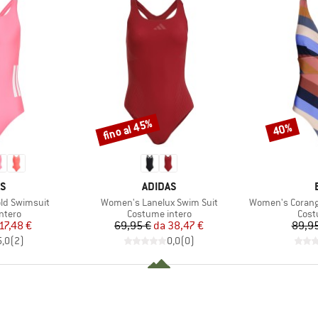
fino al 45%
40%
Sconto
Sconto
HIO
MARCHIO
AS
ADIDAS
Articolo
Articolo
old Swimsuit
Women's Lanelux Swim Suit
Women's Corangs
prodotti
Gruppo di prodotti
Grupp
ntero
Costume intero
Cost
ezzo
ezzo ridotto
Prezzo
Prezzo ridotto
17,48 €
69,95 €
da
38,47 €
89,95
5,0
(
2
)
0,0
(
0
)