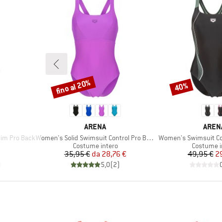
fino al 20%
40%
Sconto
Sconto
MARCHIO
MARC
ARENA
AREN
Articolo
Articolo
im Pro Back
Women's Solid Swimsuit Control Pro Back B
Women's Swimsuit Con
tti
Gruppo di prodotti
Gruppo di 
Costume intero
Costume i
Prezzo
Prezzo ridotto
Pr
Pr
35,95 €
da
28,76 €
49,95 €
2
)
5,0
(
2
)