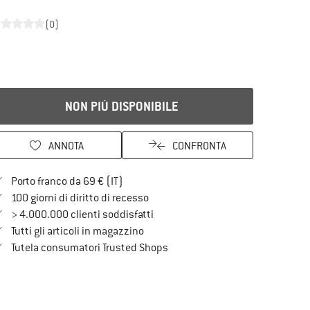
(0)
NON PIÙ DISPONIBILE
ANNOTA
CONFRONTA
Qui trovi ulteriori informazioni sulle spe
Porto franco da 69 € (IT)
Vai alla politica di recesso qui Si a
100 giorni di diritto di recesso
> 4.000.000 clienti soddisfatti
Tutti gli articoli in magazzino
Trovi tutte le informazioni qui!
Tutela consumatori Trusted Shops