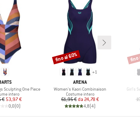
fino al 60%
fino
Sconto
Scont
+
1
MARCHIO
MARCHIO
BARTS
ARENA
Articolo
Articolo
 Sculpting One Piece
Women's Kaori Combinaison
Girl's 
o di prodotti
Gruppo di prodotti
ume intero
Costume intero
Prezzo
Prezzo ridotto
Prezzo
Prezzo ridotto
 €
53,97 €
61,95 €
da
24,78 €
1
0,0
(
0
)
4,8
(
4
)