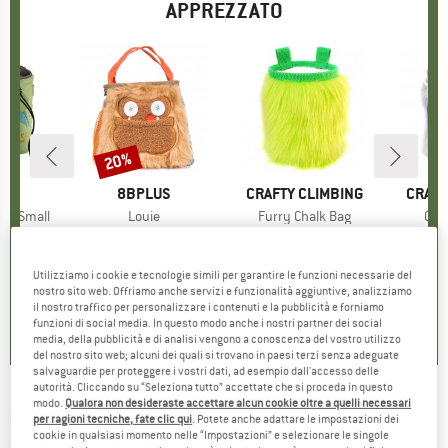
APPREZZATO
20%
Sconto
IO
ID
MARCHIO
8BPLUS
MARCHIO
CRAFTY CLIMBING
MARC
CRAFT
eo Small
Articolo
Louie
Articolo
Furry Chalk Bag
Arti
Owl
tti
agnesite
Gruppo di prodotti
Boulder Bag
Gruppo di prodotti
Sacchetto porta magnesite
Gruppo di
Sacchetto p
ezzo
ezzo ridotto
,36 €
42,95 €
Prezzo
Prezzo ridotto
34,36 €
25,60 €
Prezzo
3
Utilizziamo i cookie e tecnologie simili per garantire le funzioni necessarie del
nostro sito web. Offriamo anche servizi e funzionalità aggiuntive, analizziamo
5,0
(
1
)
5,0
(
3
)
5,0
(
2
)
il nostro traffico per personalizzare i contenuti e la pubblicità e forniamo
funzioni di social media. In questo modo anche i nostri partner dei social
media, della pubblicità e di analisi vengono a conoscenza del vostro utilizzo
del nostro sito web; alcuni dei quali si trovano in paesi terzi senza adeguate
salvaguardie per proteggere i vostri dati, ad esempio dall'accesso delle
autorità. Cliccando su “Seleziona tutto” accettate che si proceda in questo
modo.
Qualora non desideraste accettare alcun cookie oltre a quelli necessari
8BPLUS
-
Laurel - Sacchetto porta magnesite
per ragioni tecniche, fate clic qui
. Potete anche adattare le impostazioni dei
cookie in qualsiasi momento nelle “Impostazioni” e selezionare le singole
(0)