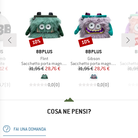
10%
10%
10
Sconto
Sconto
Scon
IO
MARCHIO
MARCHIO
M
US
8BPLUS
8BPLUS
8
Articolo
Articolo
omb
Flint
Gibson
di prodotti
Gruppo di prodotti
Gruppo di prodotti
Gruppo di
ite
Sacchetto porta magnesite
Sacchetto porta magnesite
Sacchetto p
ezzo
ezzo ridotto
Prezzo
Prezzo ridotto
Prezzo
Prezzo ridotto
,12 €
31,95 €
28,76 €
31,95 €
28,76 €
31,9
4,7
(
3
)
0,0
(
0
)
0,0
(
0
)
COSA NE PENSI?
FAI UNA DOMANDA