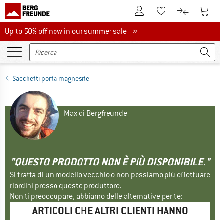
Al conto cliente
Al Ca
Alla lista promemo
Al confront
Up to 50% off now in our summer sale
Up to 50% off now in our summer sale »
Sacchetti porta magnesite
Max di Bergfreunde
"QUESTO PRODOTTO NON È PIÙ DISPONIBILE."
Si tratta di un modello vecchio o non possiamo più effettuare
riordini presso questo produttore.
Non ti preoccupare, abbiamo delle alternative per te:
ARTICOLI CHE ALTRI CLIENTI HANNO