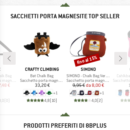
SACCHETTI PORTA MAGNESITE TOP SELLER
fino al 15%
Sconto
HIO
MARCHIO
MARCHIO
C
CRAFTY CLIMBING
SIMOND
Articolo
Articolo
Articolo
alk Bag
Bat Chalk Bag
SIMOND - Chalk Bag Vertika
Cahlkba
tti
Gruppo di prodotti
Gruppo di prodotti
Gruppo di
agnesite
Sacchetto porta magnesite
Sacchetto porta magnesite
Sacchetto p
ezzo
ezzo ridotto
Prezzo
Prezzo
Prezzo ridotto
7,48 €
33,20 €
9,95 €
da
8,00 €
+
1
+
1
0,0
(
0
)
4,8
(
10
)
4,0
(
2
)
PRODOTTI PREFERITI DI 8BPLUS