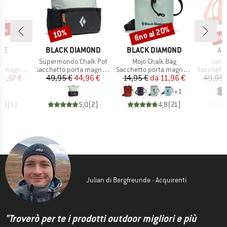
30%
fino al 20%
fin
10%
Sconto
Sconto
Scon
IO
MARCHIO
MARCHIO
MA
CE
BLACK DIAMOND
BLACK DIAMOND
AR
lo
Articolo
Articolo
Artic
r
Supermondo Chalk Pot
Mojo Chalk Bag
Ion 
tti
Gruppo di prodotti
Gruppo di prodotti
Gruppo di
agnesite
Sacchetto porta magnesite
Sacchetto porta magnesite
Sacchetto p
ezzo
ezzo ridotto
Prezzo
Prezzo ridotto
Prezzo
Prezzo ridotto
12,57 €
49,95 €
44,96 €
14,95 €
da
11,96 €
49,95 
+
1
5,0
(
1
)
5,0
(
2
)
4,8
(
21
)
Julian di Bergfreunde - Acquirenti
"Troverò per te i prodotti outdoor migliori e più