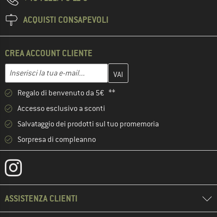
ACQUISTI CONSAPEVOLI
CREA ACCOUNT CLIENTE
Inserisci qui il tuo indirizzo e-mail e crea il tuo account cliente 
Indirizzo e-mail
Regalo di benvenuto da 5€ **
Accesso esclusivo a sconti
Salvataggio dei prodotti sul tuo promemoria
Sorpresa di compleanno
ASSISTENZA CLIENTI