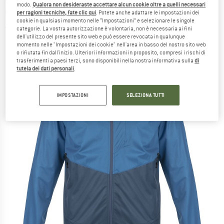
modo.
Qualora non desideraste accettare alcun cookie oltre a quelli necessari
Giacca softshell
per ragioni tecniche, fate clic qui
. Potete anche adattare le impostazioni dei
cookie in qualsiasi momento nelle “Impostazioni” e selezionare le singole
(0)
categorie. La vostra autorizzazione è volontaria, non è necessaria ai fini
dell'utilizzo del presente sito web e può essere revocata in qualunque
momento nelle "Impostazioni dei cookie" nell'area in basso del nostro sito web
o rifiutata fin dall'inizio. Ulteriori informazioni in proposito, compresi i rischi di
trasferimenti a paesi terzi, sono disponibili nella nostra informativa sulla
di
tutela dei dati personali
.
IMPOSTAZIONI
SELEZIONA TUTTI