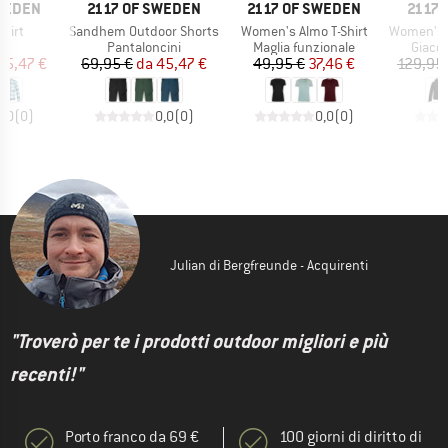
MARCHIO
MARCHIO
MARC
SWEDEN
2117 OF SWEDEN
2117 OF SWEDEN
2117 
Articolo
Articolo
Articolo
Shirt
Sandhem Outdoor Shorts
Women's Almo T-Shirt
Women's Jac
 di prodotti
Gruppo di prodotti
Gruppo di prodotti
Gruppo
ia
Pantaloncini
Maglia funzionale
Giacca
ezzo
ezzo ridotto
Prezzo
Prezzo ridotto
Prezzo
Prezzo ridotto
45,47 €
69,95 €
da
45,47 €
49,95 €
37,46 €
129,95
0,0
(
0
)
0,0
(
0
)
0,0
(
0
)
Julian di Bergfreunde - Acquirenti
"Troverò per te i prodotti outdoor migliori e più
recenti!"
Porto franco da 69 €
100 giorni di diritto di