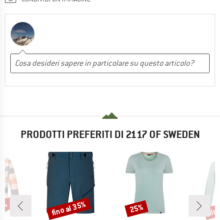
PRODOTTI PREFERITI DI 2117 OF SWEDEN
35%
fino al 35%
fin
25%
Sconto
Sconto
Scon