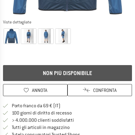
Viste dettagliate
NON PIÙ DISPONIBILE
ANNOTA
CONFRONTA
Qui trovi ulteriori informazioni sulle
Porto franco da 69 € (IT)
Vai alla politica di recesso qui 
100 giorni di diritto di recesso
> 4.000.000 clienti soddisfatti
Tutti gli articoli in magazzino
Trovi tutte le informazioni q
Tutela consumatori Trusted Shops