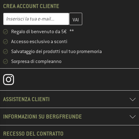
CREA ACCOUNT CLIENTE
Inserisci qui il tuo indirizzo e-mail e crea il tuo account cliente 
Inserisci la tua e-mail...
Regalo di benvenuto da 5€ **
Accesso esclusivo a sconti
Salvataggio dei prodotti sul tuo promemoria
Sorpresa di compleanno
ASSISTENZA CLIENTI
INFORMAZIONI SU BERGFREUNDE
RECESSO DEL CONTRATTO