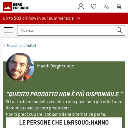
Al conto cliente
Al Ca
Alla lista promemo
Al confront
Up to 50% off now in our summer sale
Up to 50% off now in our summer sale »
Giacche softshell
Max di Bergfreunde
"QUESTO PRODOTTO NON È PIÙ DISPONIBILE."
Si tratta di un modello vecchio o non possiamo più effettuare
riordini presso questo produttore.
Non ti preoccupare, abbiamo delle alternative per te:
LE PERSONE CHE L&RSQUO;HANNO