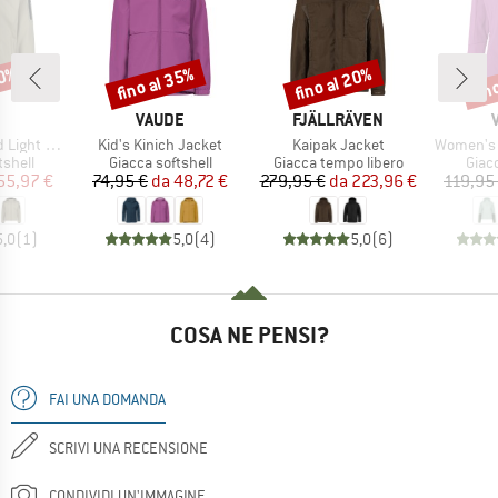
30%
fino al 35%
fino al 20%
fin
Sconto
Sconto
Scon
CHIO
MARCHIO
MARCHIO
VAUDE
FJÄLLRÄVEN
Articolo
Articolo
Articolo
 Softshell
Kid's Kinich Jacket
Kaipak Jacket
Women's 
prodotti
Gruppo di prodotti
Gruppo di prodotti
Grupp
tshell
Giacca softshell
Giacca tempo libero
Giac
ezzo
ezzo ridotto
Prezzo
Prezzo ridotto
Prezzo
Prezzo ridotto
55,97 €
74,95 €
da
48,72 €
279,95 €
da
223,96 €
119,95
5,0
(
1
)
5,0
(
4
)
5,0
(
6
)
COSA NE PENSI?
FAI UNA DOMANDA
SCRIVI UNA RECENSIONE
CONDIVIDI UN'IMMAGINE