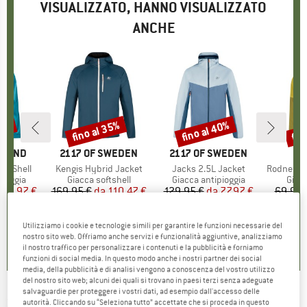
VISUALIZZATO, HANNO VISUALIZZATO
ANCHE
30%
fino al 35%
fino al 40%
fin
Sconto
Sconto
Scon
AMOND
MARCHIO
2117 OF SWEDEN
MARCHIO
2117 OF SWEDEN
MA
WH
tch Shell
Articolo
Kengis Hybrid Jacket
Articolo
Jacks 2.5L Jacket
Articolo
Rodney V2 Softshe
rodotti
pioggia
Gruppo di prodotti
Giacca softshell
Gruppo di prodotti
Giacca antipioggia
Grupp
Giacc
ezzo
ezzo ridotto
111,97 €
169,95 €
da
Prezzo
Prezzo ridotto
110,47 €
129,95 €
da
Prezzo
Prezzo ridotto
77,97 €
69,95 
+
2
Utilizziamo i cookie e tecnologie simili per garantire le funzioni necessarie del
4,0
(
2
)
0,0
(
0
)
0,0
(
0
)
nostro sito web. Offriamo anche servizi e funzionalità aggiuntive, analizziamo
il nostro traffico per personalizzare i contenuti e la pubblicità e forniamo
funzioni di social media. In questo modo anche i nostri partner dei social
media, della pubblicità e di analisi vengono a conoscenza del vostro utilizzo
del nostro sito web; alcuni dei quali si trovano in paesi terzi senza adeguate
salvaguardie per proteggere i vostri dati, ad esempio dall'accesso delle
2117 OF SWEDEN
-
Vassbacken Jacket -
autorità. Cliccando su “Seleziona tutto” accettate che si proceda in questo