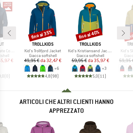
fino al 35%
fino al 40%
fin
Sconto
Sconto
Scon
IO
MARCHIO
MARCHIO
MA
UT
TROLLKIDS
TROLLKIDS
TR
Articolo
Articolo
Articol
cket Exclusive
Kid's Trollfjord Jacket
Kid's Kristiansand Jacket
Kid's S
prodotti
Gruppo di prodotti
Gruppo di prodotti
Grupp
tshell
Giacca softshell
Giacca softshell
Giacc
ezzo
ezzo ridotto
Prezzo
Prezzo ridotto
Prezzo
Prezzo ridotto
55,97 €
49,95 €
da
32,47 €
59,95 €
da
35,97 €
59,95 
+
6
+
3
0,0
(
0
)
4,8
(
98
)
5,0
(
11
)
ARTICOLI CHE ALTRI CLIENTI HANNO
APPREZZATO