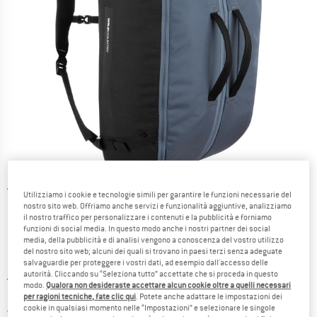
Viste dettagliate
Utilizziamo i cookie e tecnologie simili per garantire le funzioni necessarie del
nostro sito web. Offriamo anche servizi e funzionalità aggiuntive, analizziamo
il nostro traffico per personalizzare i contenuti e la pubblicità e forniamo
funzioni di social media. In questo modo anche i nostri partner dei social
media, della pubblicità e di analisi vengono a conoscenza del vostro utilizzo
del nostro sito web; alcuni dei quali si trovano in paesi terzi senza adeguate
salvaguardie per proteggere i vostri dati, ad esempio dall'accesso delle
autorità. Cliccando su “Seleziona tutto” accettate che si proceda in questo
Prezzo originale :
Prezzo:
84,95
€
modo.
Qualora non desideraste accettare alcun cookie oltre a quelli necessari
76,46
€
incl. IVA
per ragioni tecniche, fate clic qui
. Potete anche adattare le impostazioni dei
cookie in qualsiasi momento nelle “Impostazioni” e selezionare le singole
Italia. Informazioni sui cost
Nessuna spesa di spedizione
(IT)