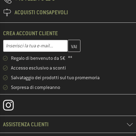
ACQUISTI CONSAPEVOLI
CREA ACCOUNT CLIENTE
Inserisci qui il tuo indirizzo e-mail e crea il tuo account cliente 
Indirizzo e-mail
Regalo di benvenuto da 5€ **
Accesso esclusivo a sconti
Salvataggio dei prodotti sul tuo promemoria
Sorpresa di compleanno
ASSISTENZA CLIENTI