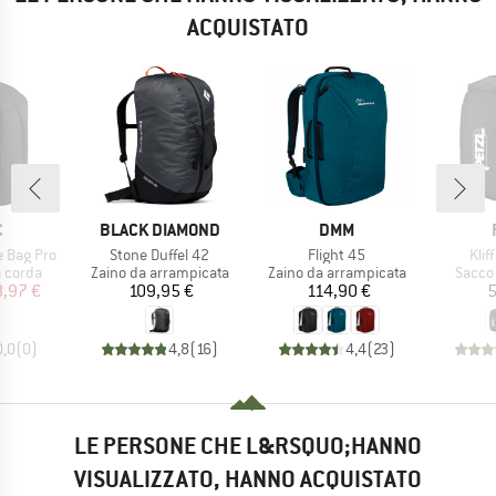
ACQUISTATO
HIO
MARCHIO
MARCHIO
C
BLACK DIAMOND
DMM
Articolo
Articolo
Arti
e Bag Pro
Stone Duffel 42
Flight 45
Klif
rodotti
Gruppo di prodotti
Gruppo di prodotti
Gruppo
 corda
Zaino da arrampicata
Zaino da arrampicata
Sacco
ezzo
ezzo ridotto
Prezzo
Prezzo
,97 €
109,95 €
114,90 €
5
0,0
(
0
)
4,8
(
16
)
4,4
(
23
)
LE PERSONE CHE L&RSQUO;HANNO
VISUALIZZATO, HANNO ACQUISTATO