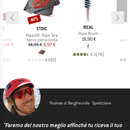
20%
40%
Sconto
MARCHIO
BEAL
IO
MARCHIO
CE
STOIC
Articolo
Rope Brush
lo
Articolo
KlippaSt. Rope Tarp
Prezzo
19,90 €
rodotti
Gruppo di prodotti
Gruppo
 corda
Sacco porta corda
Sacco
ezzo
ezzo ridotto
Prezzo
Prezzo ridotto
43,96 €
14,95 €
8,97 €
4,3
(
76
)
4,3
(
3
)
0,0
(
0
)
Thomas di Bergfreunde - Spedizione
"Faremo del nostro meglio affinché tu riceva il tuo