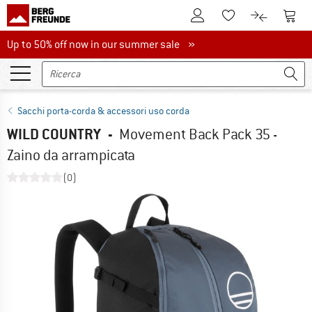
Al conto cliente
Al Ca
Alla lista promemo
Al confront
Up to 50% off now in our summer sale
Up to 50% off now in our summer sale »
Sacchi porta-corda & accessori uso corda
WILD COUNTRY
-
Movement Back Pack 35 -
Zaino da arrampicata
(0)