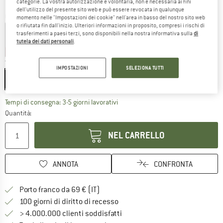
categorie. La vostra autorizzazione è volontaria, non è necessaria ai fini
dell'utilizzo del presente sito web e può essere revocata in qualunque
Colore:
Ceuse Blue
momento nelle "Impostazioni dei cookie" nell'area in basso del nostro sito web
o rifiutata fin dall'inizio. Ulteriori informazioni in proposito, compresi i rischi di
trasferimenti a paesi terzi, sono disponibili nella nostra informativa sulla
di
tutela dei dati personali
.
10%
10%
Taglia:
35 l
IMPOSTAZIONI
SELEZIONA TUTTI
35 l
Il link si apre in una casella infor
Tempi di consegna: 3-5 giorni lavorativi
Quantità:
NEL CARRELLO
ANNOTA
CONFRONTA
Qui trovi ulteriori informazioni sulle
Porto franco da 69 € (IT)
Vai alla politica di recesso qui 
100 giorni di diritto di recesso
> 4.000.000 clienti soddisfatti