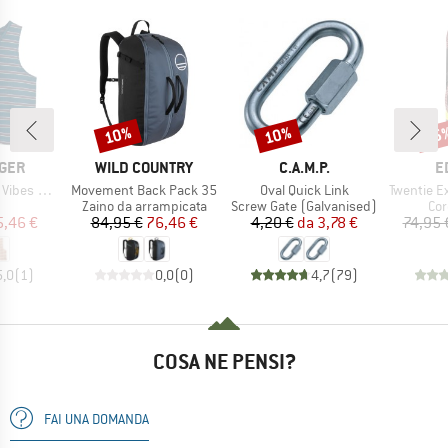
10%
10%
25
Sconto
Sconto
Scon
O
MARCHIO
MARCHIO
M
GER
WILD COUNTRY
C.A.M.P.
E
Articolo
Articolo
Articolo
c Cotton Vest
Movement Back Pack 35
Oval Quick Link
Twentie Exc
po di prodotti
Gruppo di prodotti
Gruppo di prodotti
Gru
Zaino da arrampicata
Screw Gate (Galvanised)
Cor
ezzo
ezzo ridotto
Prezzo
Prezzo ridotto
Prezzo
Prezzo ridotto
5,46 €
84,95 €
76,46 €
4,20 €
da
3,78 €
74,95 
5,0
(
1
)
0,0
(
0
)
4,7
(
79
)
COSA NE PENSI?
FAI UNA DOMANDA