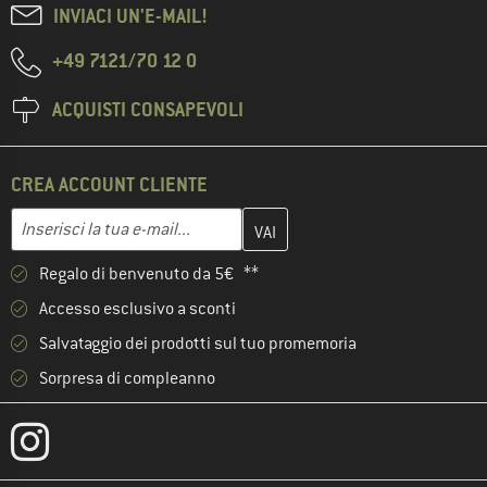
INVIACI UN'E-MAIL!
+49 7121/70 12 0
ACQUISTI CONSAPEVOLI
CREA ACCOUNT CLIENTE
Inserisci qui il tuo indirizzo e-mail e crea il tuo account cliente 
Indirizzo e-mail
Regalo di benvenuto da 5€ **
Accesso esclusivo a sconti
Salvataggio dei prodotti sul tuo promemoria
Sorpresa di compleanno