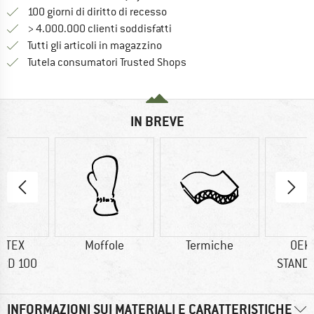
Vai alla politica di recesso qui 
100 giorni di diritto di recesso
> 4.000.000 clienti soddisfatti
Tutti gli articoli in magazzino
Trovi tutte le informazioni q
Tutela consumatori Trusted Shops
IN BREVE
-TEX
Moffole
Termiche
OEK
RD 100
STAND
INFORMAZIONI SUI MATERIALI E CARATTERISTICHE