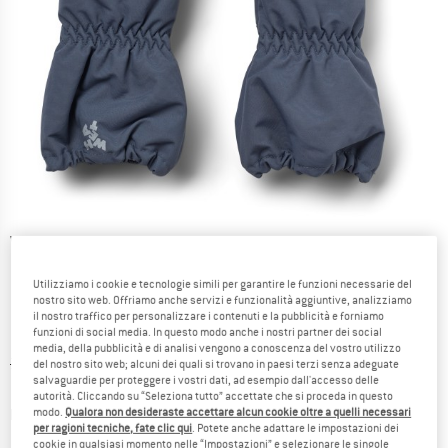
Viste dettagliate
Utilizziamo i cookie e tecnologie simili per garantire le funzioni necessarie del
nostro sito web. Offriamo anche servizi e funzionalità aggiuntive, analizziamo
il nostro traffico per personalizzare i contenuti e la pubblicità e forniamo
funzioni di social media. In questo modo anche i nostri partner dei social
media, della pubblicità e di analisi vengono a conoscenza del vostro utilizzo
Prezzo originale :
Prezzo:
39,95
€
del nostro sito web; alcuni dei quali si trovano in paesi terzi senza adeguate
salvaguardie per proteggere i vostri dati, ad esempio dall'accesso delle
15,98
€
incl. IVA
autorità. Cliccando su “Seleziona tutto” accettate che si proceda in questo
Informazioni sui costi di spedizione. Si apre in una
più Spese di spedizione
modo.
Qualora non desideraste accettare alcun cookie oltre a quelli necessari
per ragioni tecniche, fate clic qui
. Potete anche adattare le impostazioni dei
cookie in qualsiasi momento nelle “Impostazioni” e selezionare le singole