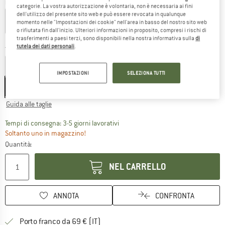
Colore:
Greyblue
categorie. La vostra autorizzazione è volontaria, non è necessaria ai fini
dell'utilizzo del presente sito web e può essere revocata in qualunque
momento nelle "Impostazioni dei cookie" nell'area in basso del nostro sito web
o rifiutata fin dall'inizio. Ulteriori informazioni in proposito, compresi i rischi di
60%
60%
60%
60%
trasferimenti a paesi terzi, sono disponibili nella nostra informativa sulla
di
tutela dei dati personali
.
Taglia:
XXL - 10-12 Years
M - 12-24 Months
L - 3-5 Years
XL - 6-8 Years
IMPOSTAZIONI
SELEZIONA TUTTI
XXL - 10-12 Years
Guida alle taglie
Il link si apre in una casella infor
Tempi di consegna: 3-5 giorni lavorativi
Soltanto uno in magazzino!
Quantità:
NEL CARRELLO
ANNOTA
CONFRONTA
Qui trovi ulteriori informazioni sulle
Porto franco da 69 € (IT)