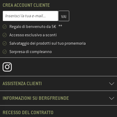
CREA ACCOUNT CLIENTE
Inserisci qui il tuo indirizzo e-mail e crea il tuo account cliente 
Indirizzo e-mail
Regalo di benvenuto da 5€ **
Accesso esclusivo a sconti
Salvataggio dei prodotti sul tuo promemoria
Sorpresa di compleanno
ASSISTENZA CLIENTI
INFORMAZIONI SU BERGFREUNDE
RECESSO DEL CONTRATTO