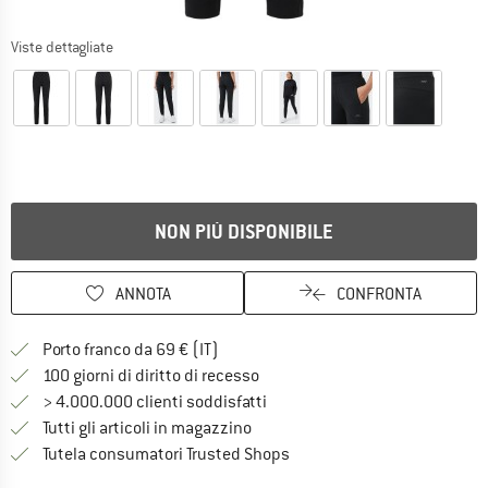
Viste dettagliate
NON PIÙ DISPONIBILE
ANNOTA
CONFRONTA
Qui trovi ulteriori informazioni sulle
Porto franco da 69 € (IT)
Vai alla politica di recesso qui 
100 giorni di diritto di recesso
> 4.000.000 clienti soddisfatti
Tutti gli articoli in magazzino
Trovi tutte le informazioni q
Tutela consumatori Trusted Shops