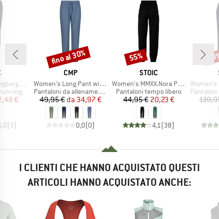
fino al 30%
55%
50
Sconto
Sconto
Scon
HIO
MARCHIO
MARCHIO
C
CMP
STOIC
Articolo
Articolo
Articolo
rmance Tights
Women's Long Pant with Back Pocket
Women's MMXX.Nora Pants
Women's MerinoTerr
odotti
Gruppo di prodotti
Gruppo di prodotti
Gruppo di
running
Pantaloni da allenamento
Pantaloni tempo libero
Pantaloni 
ezzo
ezzo ridotto
Prezzo
Prezzo ridotto
Prezzo
Prezzo ridotto
2,48 €
49,95 €
da
34,97 €
44,95 €
20,23 €
139,9
5,0
(
3
)
0,0
(
0
)
4,1
(
38
)
I CLIENTI CHE HANNO ACQUISTATO QUESTI
ARTICOLI HANNO ACQUISTATO ANCHE: