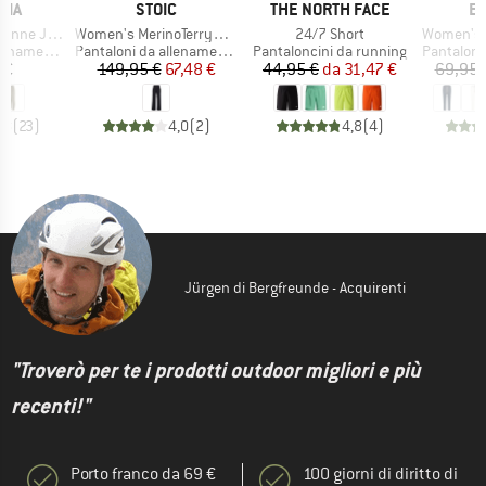
O
MARCHIO
MARCHIO
M
NIA
STOIC
THE NORTH FACE
E
Articolo
Articolo
Articolo
e Joggers
Women's MerinoTerry250 BaraSt. Wide Pants
24/7 Short
Women's Br
tti
Gruppo di prodotti
Gruppo di prodotti
Gruppo di
enamento
Pantaloni da allenamento
Pantaloncini da running
Pantaloni 
ezzo
Prezzo
Prezzo ridotto
Prezzo
Prezzo ridotto
 €
149,95 €
67,48 €
44,95 €
da
31,47 €
69,95 
,8
(
23
)
4,0
(
2
)
4,8
(
4
)
Jürgen di Bergfreunde - Acquirenti
"Troverò per te i prodotti outdoor migliori e più
recenti!"
Porto franco da 69 €
100 giorni di diritto di