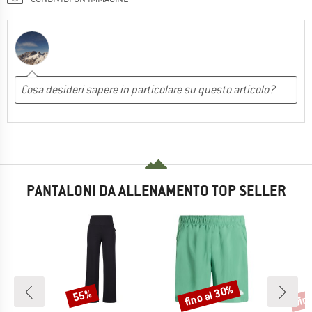
PANTALONI DA ALLENAMENTO TOP SELLER
fino al 30%
fin
55%
Sconto
Sconto
Scon