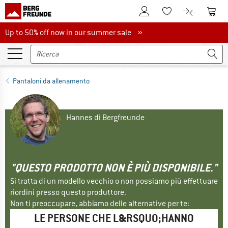
Al conto cliente
Al Ca
Alla lista promemo
Al confront
Up to 50% off now in our summer sale
Up to 50% off now in our summer sale »
Pantaloni da allenamento
Hannes di Bergfreunde
"QUESTO PRODOTTO NON È PIÙ DISPONIBILE."
Si tratta di un modello vecchio o non possiamo più effettuare
riordini presso questo produttore.
Non ti preoccupare, abbiamo delle alternative per te:
LE PERSONE CHE L&RSQUO;HANNO