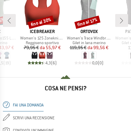
45%
fino al 30%
fino al 17%
Sconto
Sconto
HIO
MARCHIO
MARCHIO
MA
C
ICEBREAKER
ORTOVOX
PA
Articolo
Articolo
Articolo
rblock T-Shirt
Women's 125 Zoneknit Racerback Bra
Women's Trace Windbreaker Vest
Women's T
 prodotti
Gruppo di prodotti
Gruppo di prodotti
Grupp
rino
Reggiseno sportivo
Gilet in lana merino
Gilet
ezzo
ezzo ridotto
Prezzo
Prezzo ridotto
Prezzo
Prezzo ridotto
43,97 €
79,95 €
da
55,97 €
119,95 €
da
99,56 €
1
,5
(
19
)
4,3
(
6
)
0,0
(
0
)
COSA NE PENSI?
FAI UNA DOMANDA
SCRIVI UNA RECENSIONE
CONDIVIDI UN'IMMAGINE