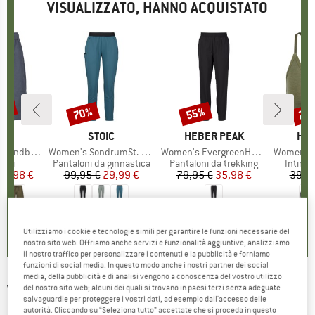
VISUALIZZATO, HANNO ACQUISTATO
50%
70%
55%
20
Sconto
Sconto
Scon
HIO
C
MARCHIO
STOIC
MARCHIO
HEBER PEAK
MAR
HEB
by Shorts
Articolo
Women's SondrumSt. Light Pants
Articolo
Women's EvergreenHe. Light Pants
Articolo
Women's MerinoMix1
i prodotti
cini
Gruppo di prodotti
Pantaloni da ginnastica
Gruppo di prodotti
Pantaloni da trekking
Gruppo 
Intimo
ezzo
ezzo ridotto
34,98 €
99,95 €
Prezzo
Prezzo ridotto
29,99 €
79,95 €
Prezzo
Prezzo ridotto
35,98 €
39,9
4,8
(
6
)
4,7
(
7
)
0,0
(
0
)
Utilizziamo i cookie e tecnologie simili per garantire le funzioni necessarie del
nostro sito web. Offriamo anche servizi e funzionalità aggiuntive, analizziamo
il nostro traffico per personalizzare i contenuti e la pubblicità e forniamo
funzioni di social media. In questo modo anche i nostri partner dei social
media, della pubblicità e di analisi vengono a conoscenza del vostro utilizzo
VENICE BEACH
-
Brandy Pants 1/1 -
del nostro sito web; alcuni dei quali si trovano in paesi terzi senza adeguate
salvaguardie per proteggere i vostri dati, ad esempio dall'accesso delle
Pantaloni da allenamento
autorità. Cliccando su “Seleziona tutto” accettate che si proceda in questo