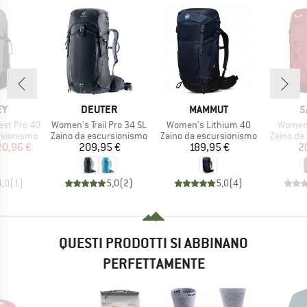
IO
MARCHIO
MARCHIO
M
EY
DEUTER
MAMMUT
S
Articolo
Articolo
Articolo
st Pro 40
Women's Trail Pro 34 SL
Women's Lithium 40
Women'
otti
Gruppo di prodotti
Gruppo di prodotti
Gruppo di
rsionismo
Zaino da escursionismo
Zaino da escursionismo
Zaino da
ezzo
ezzo ridotto
Prezzo
Prezzo
20,96 €
209,95 €
189,95 €
2
4,0
(
1
)
5,0
(
2
)
5,0
(
4
)
QUESTI PRODOTTI SI ABBINANO
PERFETTAMENTE