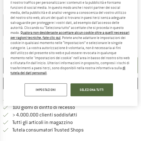
il nostro traffico per personalizzare i contenuti e la pubblicità e forniamo
funzioni di social media. In questo modo anche i nostri partner dei social
Colore:
Eclipse
media, della pubblicità e di analisi vengono a conoscenza del vostro utilizzo
del nostro sito web; alcuni dei quali si trovano in paesi terzi senza adeguate
salvaguardie per proteggere i vostri dati, ad esempio dall'accesso delle
autorità. Cliccando su “Seleziona tutto” accettate che si proceda in questo
15%
15%
21%
modo.
Qualora non desideraste accettare alcun cookie oltre a quelli necessari
per ragioni tecniche, fate clic qui
. Potete anche adattare le impostazioni dei
cookie in qualsiasi momento nelle “Impostazioni” e selezionare le singole
Il link si apre in una casell
Tempi di consegna: 4-5 giorni lavorativi
categorie. La vostra autorizzazione è volontaria, non è necessaria ai fini
Quantità:
dell'utilizzo del presente sito web e può essere revocata in qualunque
momento nelle "Impostazioni dei cookie" nell'area in basso del nostro sito web
o rifiutata fin dall'inizio. Ulteriori informazioni in proposito, compresi i rischi di
NEL CARRELLO
trasferimenti a paesi terzi, sono disponibili nella nostra informativa sulla
di
tutela dei dati personali
.
ANNOTA
CONFRONTA
IMPOSTAZIONI
SELEZIONA TUTTI
Qui trovi ulteriori informazioni sulle
Porto franco da 69 € (IT)
Vai alla politica di recesso qui 
100 giorni di diritto di recesso
> 4.000.000 clienti soddisfatti
Tutti gli articoli in magazzino
Trovi tutte le informazioni q
Tutela consumatori Trusted Shops