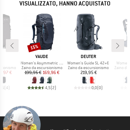
VISUALIZZATO, HANNO ACQUISTATO
15%
Sconto
HIO
MARCHIO
MARCHIO
M
E
VAUDE
DEUTER
O
o
Articolo
Articolo
Articolo
35
Women's Asymmetric 38+8
Women's Guide SL 42+6
Women'
otti
Gruppo di prodotti
Gruppo di prodotti
Gruppo di
rsionismo
Zaino da escursionismo
Zaino da escursionismo
Zaino da
ezzo
ezzo ridotto
Prezzo
Prezzo ridotto
Prezzo
3,97 €
199,95 €
169,96 €
219,95 €
1
3,5
(
4
)
4,5
(
2
)
0,0
(
0
)