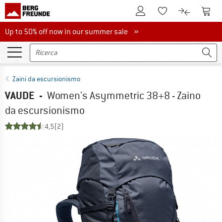
Al conto cliente
Al Ca
Alla lista promemo
Al confront
Up to 50% off now in our summer sale
Up to 50% off now in our summer sale »
Zaini da escursionismo
VAUDE
-
Women's Asymmetric 38+8 - Zaino
da escursionismo
4,5
(2)