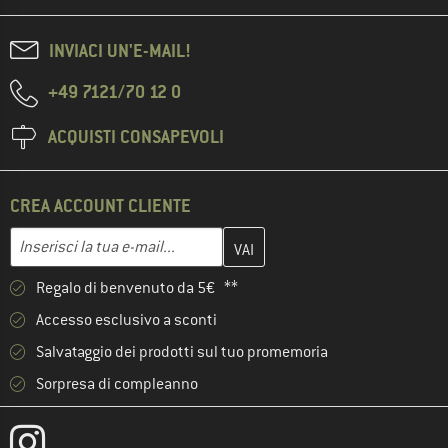
INVIACI UN'E-MAIL!
+49 7121/70 12 0
ACQUISTI CONSAPEVOLI
CREA ACCOUNT CLIENTE
Inserisci qui il tuo indirizzo e-mail e crea il tuo account cliente 
Indirizzo e-mail
Regalo di benvenuto da 5€ **
Accesso esclusivo a sconti
Salvataggio dei prodotti sul tuo promemoria
Sorpresa di compleanno