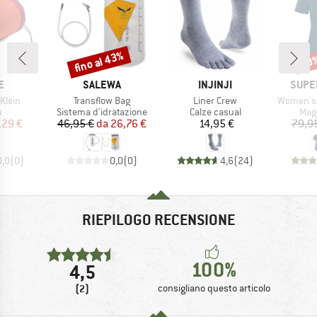
fino al 43%
40
Sconto
Scon
HIO
MARCHIO
MARCHIO
MARC
E
SALEWA
INJINJI
SUPE
Articolo
Articolo
Articolo
Klein
Transflow Bag
Liner Crew
Women's 
o di prodotti
Gruppo di prodotti
Gruppo di prodotti
Grup
a
Sistema d'idratazione
Calze casual
Mag
ezzo
ezzo ridotto
Prezzo
Prezzo ridotto
Prezzo
,29 €
46,95 €
da
26,76 €
14,95 €
79,9
0,0
(
0
)
0,0
(
0
)
4,6
(
24
)
RIEPILOGO RECENSIONE
100%
4,5
(2)
consigliano questo articolo