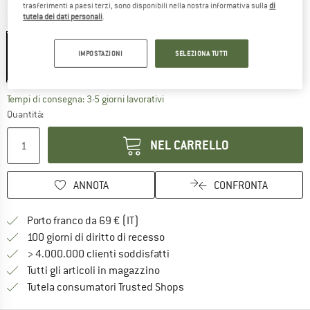
trasferimenti a paesi terzi, sono disponibili nella nostra informativa sulla
di
tutela dei dati personali
.
Colore:
Black
IMPOSTAZIONI
SELEZIONA TUTTI
35%
Il link si apre in una casella infor
Tempi di consegna: 3-5 giorni lavorativi
Quantità:
NEL CARRELLO
ANNOTA
CONFRONTA
Qui trovi ulteriori informazioni sulle
Porto franco da 69 € (IT)
Vai alla politica di recesso qui 
100 giorni di diritto di recesso
> 4.000.000 clienti soddisfatti
Tutti gli articoli in magazzino
Trovi tutte le informazioni q
Tutela consumatori Trusted Shops