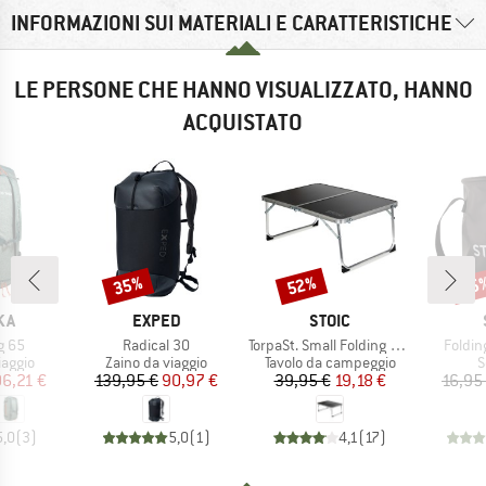
INFORMAZIONI SUI MATERIALI E CARATTERISTICHE
LE PERSONE CHE HANNO VISUALIZZATO, HANNO
ACQUISTATO
35%
52%
75
Sconto
Sconto
Scon
IO
MARCHIO
MARCHIO
KA
EXPED
STOIC
Articolo
Articolo
Articol
g 65
Radical 30
TorpaSt. Small Folding Table
Foldin
prodotti
Gruppo di prodotti
Gruppo di prodotti
G
iaggio
Zaino da viaggio
Tavolo da campeggio
S
ezzo
ezzo ridotto
Prezzo
Prezzo ridotto
Prezzo
Prezzo ridotto
06,21 €
139,95 €
90,97 €
39,95 €
19,18 €
16,95
5,0
(
3
)
5,0
(
1
)
4,1
(
17
)