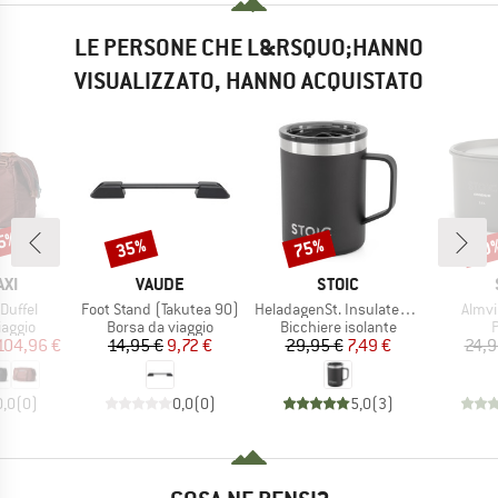
LE PERSONE CHE L&RSQUO;HANNO
VISUALIZZATO, HANNO ACQUISTATO
25%
35%
75%
70
Sconto
Sconto
Scon
IO
MARCHIO
MARCHIO
XI
VAUDE
STOIC
Articolo
Articolo
Artico
 Duffel
Foot Stand (Takutea 90)
HeladagenSt. Insulated Cup
Almvi
prodotti
Gruppo di prodotti
Gruppo di prodotti
G
iaggio
Borsa da viaggio
Bicchiere isolante
ezzo
ezzo ridotto
Prezzo
Prezzo ridotto
Prezzo
Prezzo ridotto
104,96 €
14,95 €
9,72 €
29,95 €
7,49 €
24,9
0,0
(
0
)
0,0
(
0
)
5,0
(
3
)