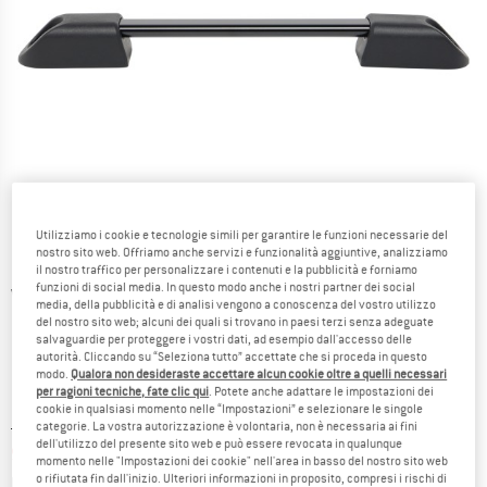
Utilizziamo i cookie e tecnologie simili per garantire le funzioni necessarie del
nostro sito web. Offriamo anche servizi e funzionalità aggiuntive, analizziamo
il nostro traffico per personalizzare i contenuti e la pubblicità e forniamo
funzioni di social media. In questo modo anche i nostri partner dei social
Viste dettagliate
media, della pubblicità e di analisi vengono a conoscenza del vostro utilizzo
del nostro sito web; alcuni dei quali si trovano in paesi terzi senza adeguate
salvaguardie per proteggere i vostri dati, ad esempio dall'accesso delle
autorità. Cliccando su “Seleziona tutto” accettate che si proceda in questo
modo.
Qualora non desideraste accettare alcun cookie oltre a quelli necessari
per ragioni tecniche, fate clic qui
. Potete anche adattare le impostazioni dei
cookie in qualsiasi momento nelle “Impostazioni” e selezionare le singole
Prezzo originale :
Prezzo:
14,95
€
categorie. La vostra autorizzazione è volontaria, non è necessaria ai fini
dell'utilizzo del presente sito web e può essere revocata in qualunque
9,72
€
incl. IVA
momento nelle "Impostazioni dei cookie" nell'area in basso del nostro sito web
Informazioni sui costi di spedizione. Si apre in una
più Spese di spedizione
o rifiutata fin dall'inizio. Ulteriori informazioni in proposito, compresi i rischi di