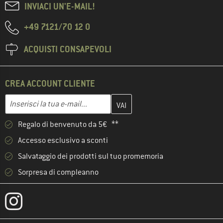
INVIACI UN'E-MAIL!
+49 7121/70 12 0
ACQUISTI CONSAPEVOLI
CREA ACCOUNT CLIENTE
Inserisci qui il tuo indirizzo e-mail e crea il tuo account cliente 
Indirizzo e-mail
Regalo di benvenuto da 5€ **
Accesso esclusivo a sconti
Salvataggio dei prodotti sul tuo promemoria
Sorpresa di compleanno