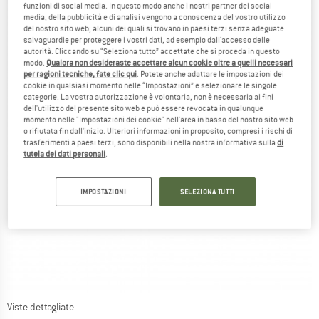
funzioni di social media. In questo modo anche i nostri partner dei social
media, della pubblicità e di analisi vengono a conoscenza del vostro utilizzo
del nostro sito web; alcuni dei quali si trovano in paesi terzi senza adeguate
salvaguardie per proteggere i vostri dati, ad esempio dall'accesso delle
autorità. Cliccando su “Seleziona tutto” accettate che si proceda in questo
modo.
Qualora non desideraste accettare alcun cookie oltre a quelli necessari
per ragioni tecniche, fate clic qui
. Potete anche adattare le impostazioni dei
cookie in qualsiasi momento nelle “Impostazioni” e selezionare le singole
categorie. La vostra autorizzazione è volontaria, non è necessaria ai fini
dell'utilizzo del presente sito web e può essere revocata in qualunque
momento nelle "Impostazioni dei cookie" nell'area in basso del nostro sito web
o rifiutata fin dall'inizio. Ulteriori informazioni in proposito, compresi i rischi di
trasferimenti a paesi terzi, sono disponibili nella nostra informativa sulla
di
tutela dei dati personali
.
IMPOSTAZIONI
SELEZIONA TUTTI
Viste dettagliate