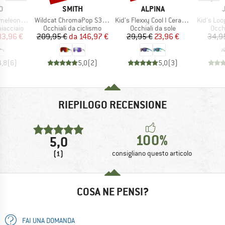
HIO
MARCHIO
MARCHIO
O
SMITH
ALPINA
Articolo
Articolo
Articolo
leon S2-4
Wildcat ChromaPop S3 (VLT 15%) + S0 (VLT 90%)
Kid's Flexxy Cool I Ceramic Mirror Cat 3
Kid's Loo
dotti
Gruppo di prodotti
Gruppo di prodotti
Grupp
hiacciaio
Occhiali da ciclismo
Occhiali da sole
Occhi
ezzo
ezzo ridotto
Prezzo
Prezzo ridotto
Prezzo
Prezzo ridotto
83,96 €
209,95 €
da
146,97 €
29,95 €
23,96 €
34,9
4,8
(
6
)
5,0
(
2
)
5,0
(
3
)
RIEPILOGO RECENSIONE
100%
5,0
(1)
consigliano questo articolo
COSA NE PENSI?
FAI UNA DOMANDA