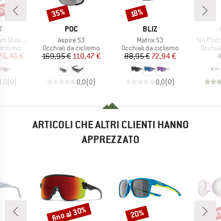
15%
35%
Sconto
Sconto
18%
HIO
MARCHIO
MARCHIO
T
POC
BLIZ
Articolo
Articolo
Articolo
Shield S3
Aspire S3
Matrix S3
Siri Pho
odotti
Gruppo di prodotti
Gruppo di prodotti
Gruppo 
ciclismo
Occhiali da ciclismo
Occhiali da ciclismo
Occhial
ezzo
ezzo ridotto
Prezzo
Prezzo ridotto
Prezzo
Prezzo ridotto
76,46 €
169,95 €
110,47 €
88,95 €
72,94 €
4
0,0
(
0
)
0,0
(
0
)
0,0
(
0
)
ARTICOLI CHE ALTRI CLIENTI HANNO
APPREZZATO
fino al 30%
20%
20
Sconto
Sconto
Scon