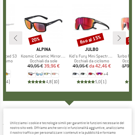
fino al 15%
20%
20
Sconto
Sconto
Scon
HIO
O
MARCHIO
ALPINA
MARCHIO
JULBO
larized S3
Articolo
Kosmic Ceramic Mirror S3
Articolo
Kid's Fury Mini Spectron 3
Articolo
Turbo Pro QV Mir
odotti
ciclismo
Gruppo di prodotti
Occhiali da sole
Gruppo di prodotti
Occhiali da ciclismo
Gruppo
Occhial
 €
ezzo
49,95 €
Prezzo
Prezzo ridotto
39,96 €
49,95 €
da
Prezzo
Prezzo ridotto
42,46 €
179,95
+
4
4,3
(
4
)
4,8
(
10
)
5,0
(
1
)
SPY+
-
Czar S3 (VLT 15%) - Occhiali da sole
Utilizziamo i cookie e tecnologie simili per garantire le funzioni necessarie del
5,0
(1)
nostro sito web. Offriamo anche servizi e funzionalità aggiuntive, analizziamo
il nostro traffico per personalizzare i contenuti e la pubblicità e forniamo