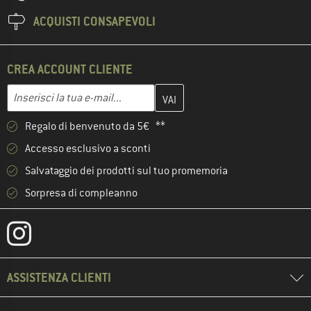
ACQUISTI CONSAPEVOLI
CREA ACCOUNT CLIENTE
Inserisci qui il tuo indirizzo e-mail e crea il tuo account cliente 
Indirizzo e-mail
Regalo di benvenuto da 5€ **
Accesso esclusivo a sconti
Salvataggio dei prodotti sul tuo promemoria
Sorpresa di compleanno
ASSISTENZA CLIENTI