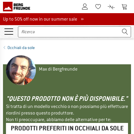
Al conto cliente
Al Ca
Alla lista promemo
Al confront
Up to 50% off now in our summer sale
Up to 50% off now in our summer sale »
Occhiali da sole
Max di Bergfreunde
"QUESTO PRODOTTO NON È PIÙ DISPONIBILE."
Si tratta di un modello vecchio o non possiamo più effettuare
riordini presso questo produttore.
Non ti preoccupare, abbiamo delle alternative per te:
PRODOTTI PREFERITI IN OCCHIALI DA SOLE