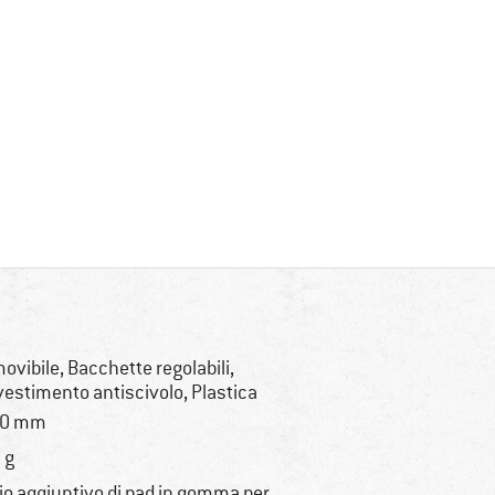
movibile, Bacchette regolabili,
vestimento antiscivolo, Plastica
30 mm
 g
io aggiuntivo di pad in gomma per