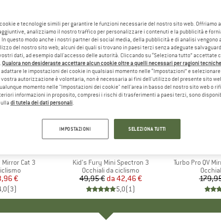
 cookie e tecnologie simili per garantire le funzioni necessarie del nostro sito web. Offriamo 
aggiuntive, analizziamo il nostro traffico per personalizzare i contenuti e la pubblicità e forn
 In questo modo anche i nostri partner dei social media, della pubblicità e di analisi vengon
ilizzo del nostro sito web; alcuni dei quali si trovano in paesi terzi senza adeguate salvaguard
vostri dati, ad esempio dall'accesso delle autorità. Cliccando su “Seleziona tutto” accettate 
.
Qualora non desideraste accettare alcun cookie oltre a quelli necessari per ragioni tecniche,
adattare le impostazioni dei cookie in qualsiasi momento nelle “Impostazioni” e selezionare 
 vostra autorizzazione è volontaria, non è necessaria ai fini dell'utilizzo del presente sito w
ualunque momento nelle "Impostazioni dei cookie" nell'area in basso del nostro sito web o rifi
lteriori informazioni in proposito, compresi i rischi di trasferimenti a paesi terzi, sono disponib
sulla
di tutela dei dati personali
.
fino al 15%
20%
Sconto
Sconto
IMPOSTAZIONI
SELEZIONA TUTTI
+
4
HIO
A
MARCHIO
JULBO
Mirror Cat 3
Articolo
Kid's Fury Mini Spectron 3
Articolo
Turbo Pro QV Mi
odotti
ciclismo
Gruppo di prodotti
Occhiali da ciclismo
Gruppo
Occhial
ezzo
ezzo ridotto
3,96 €
49,95 €
da
Prezzo
Prezzo ridotto
42,46 €
179,95
4,0
(
3
)
5,0
(
1
)