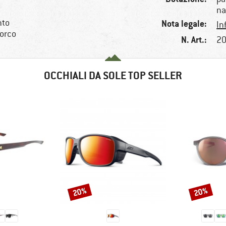
na
nto
Nota legale:
In
porco
N. Art.:
20
OCCHIALI DA SOLE TOP SELLER
20%
20%
Sconto
Sconto