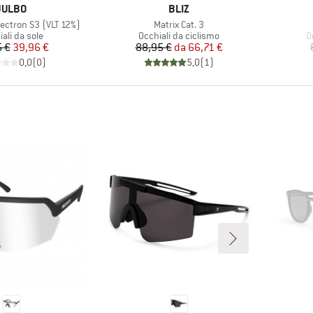
MARCHIO
MARCHIO
JULBO
BLIZ
Articolo
pectron S3 (VLT 12%)
Matrix Cat. 3
o di prodotti
Gruppo di prodotti
G
ali da sole
Occhiali da ciclismo
O
Prezzo
Prezzo ridotto
Prezzo
Prezzo ridotto
 €
39,96 €
88,95 €
da
66,71 €
0,0
(
0
)
5,0
(
1
)