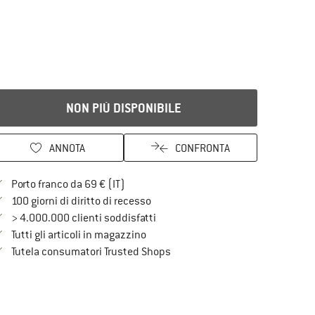
NON PIÙ DISPONIBILE
ANNOTA
CONFRONTA
Qui trovi ulteriori informazioni sulle spe
Porto franco da 69 € (IT)
Vai alla politica di recesso qui Si a
100 giorni di diritto di recesso
> 4.000.000 clienti soddisfatti
Tutti gli articoli in magazzino
Trovi tutte le informazioni qui!
Tutela consumatori Trusted Shops