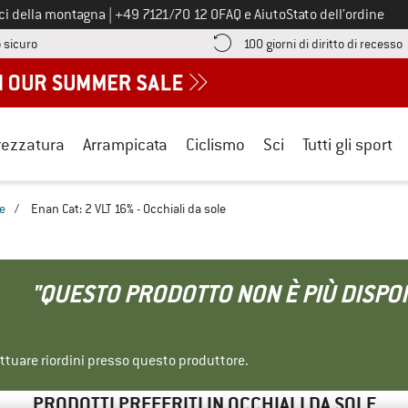
Chiamaci al numero
ici della montagna
|
+49 7121/70 12 0
FAQ e Aiuto
Stato dell’ordine
Qui trovi le informazioni di pagamento! Si apre in una casella informa
V
 sicuro
100 giorni di diritto di recesso
rezzatura
Arrampicata
Ciclismo
Sci
Tutti gli sport
le
/
Enan Cat: 2 VLT 16% - Occhiali da sole
"QUESTO PRODOTTO NON È PIÙ DISPON
ettuare riordini presso questo produttore.
PRODOTTI PREFERITI IN OCCHIALI DA SOLE