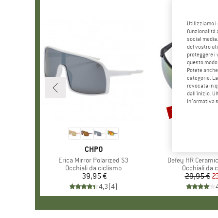
Utilizziamo i
funzionalità 
social media.
del vostro ut
proteggere i 
questo modo
Potete anche 
categorie. La
revocata in q
dall'inizio. U
informativa 
20%
Sconto
MARCHIO
CHPO
MARC
ALPIN
Articolo
Erica Mirror Polarized S3
Articolo
Defey HR Ceramic 
Gruppo di prodotti
Occhiali da ciclismo
Gruppo di pr
Occhiali da 
39,95 €
Prezzo
29,95 €
Pr
Pr
2
4,3
(
4
)