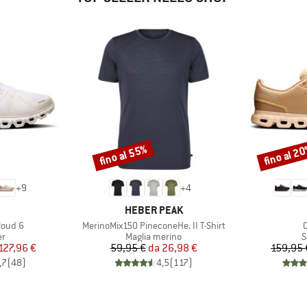
fino al 55%
fino al 2
Sconto
Sconto
+
9
+
4
CHIO
MARCHIO
HEBER PEAK
Articolo
A
loud 6
MerinoMix150 PineconeHe. II T-Shirt
 di prodotti
Gruppo di prodotti
G
er
Maglia merino
S
ezzo
ezzo ridotto
Prezzo
Prezzo ridotto
127,96 €
59,95 €
da
26,98 €
159,95 
,7
(
48
)
4,5
(
117
)