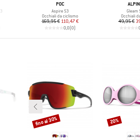
MARCHIO
MARC
POC
ALPIN
Articolo
Articolo
S3
Aspire S3
Gleam 
tti
Gruppo di prodotti
Gruppo di 
Occhiali da ciclismo
Occhiali d
Prezzo
Prezzo ridotto
Pr
Pr
169,95 €
110,47 €
49,95 €
3
)
0,0
(
0
)
fino al 30%
20%
Sconto
Sconto