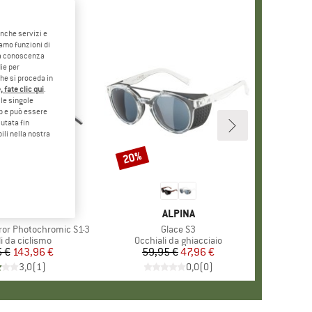
anche servizi e
iamo funzioni di
o a conoscenza
ie per
che si proceda in
 fate clic qui
.
le singole
eb e può essere
utata fin
ili nella nostra
20%
Sconto
MARCHIO
ALPINA
MARCHIO
ALPINA
rror Photochromic S1-3
Articolo
Glace S3
 di prodotti
i da ciclismo
Gruppo di prodotti
Occhiali da ghiacciaio
 €
Prezzo
Prezzo ridotto
143,96 €
59,95 €
Prezzo
Prezzo ridotto
47,96 €
3,0
(
1
)
0,0
(
0
)