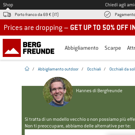
Allo
Shop
Chiedi agli am
Porto franco da 69 € (IT)
Pagamento
Up to 50% off now in our summer sale
Abbigliamento
Scarpe
Att
pagina iniziale
/
Abbigliamento outdoor
/
Occhiali
/
Occhiali da so
Hannes di Bergfreunde
Si tratta di un modello vecchio o non possiamo più eff
Non ti preoccupare, abbiamo delle alternative per te: