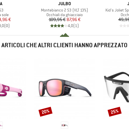
HIO
MARCHIO
A
JULBO
Articolo
Articolo
S3
Montebianco 2 S3 (VLT 13%)
Kid's Joliet S
prodotti
Gruppo di prodotti
Grupp
a sole
Occhiali da ghiacciaio
Occhi
ezzo
ezzo ridotto
Prezzo
Prezzo ridotto
9,96 €
109,95 €
87,96 €
49,95
0,0
(
0
)
4,0
(
1
)
ARTICOLI CHE ALTRI CLIENTI HANNO APPREZZATO
20%
25%
Sconto
Sconto