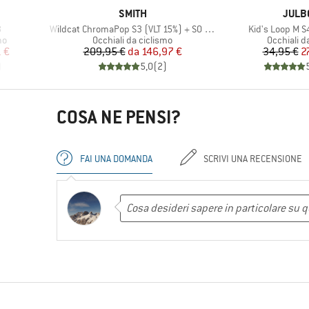
MARCHIO
MARC
SMITH
JULB
Articolo
Articolo
3
Wildcat ChromaPop S3 (VLT 15%) + S0 (VLT 90%)
Kid's Loop M S
i
Gruppo di prodotti
Gruppo di 
mo
Occhiali da ciclismo
Occhiali d
ridotto
Prezzo
Prezzo ridotto
Pr
Pr
 €
209,95 €
da
146,97 €
34,95 €
2
)
5,0
(
2
)
COSA NE PENSI?
FAI UNA DOMANDA
SCRIVI UNA RECENSIONE