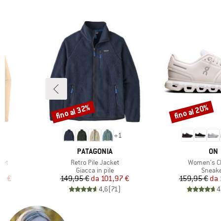
fino al 32%
fino al 20%
Sconto
Sconto
8
+
1
MARCHIO
MAR
PATAGONIA
ON
Articolo
Articolo
ket
Retro Pile Jacket
Women's C
ti
Gruppo di prodotti
Gruppo
a
Giacca in pile
Sneak
ridotto
Prezzo
Prezzo ridotto
Pr
Pr
97 €
149,95 €
da
101,97 €
159,95 €
da
)
4,6
(
71
)
4