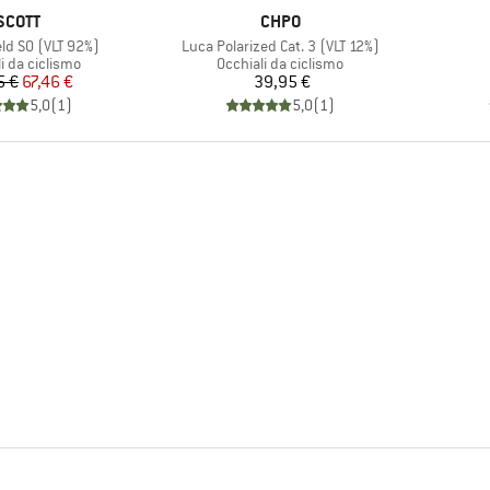
MARCHIO
MARCHIO
SCOTT
CHPO
Articolo
eld S0 (VLT 92%)
Luca Polarized Cat. 3 (VLT 12%)
di prodotti
Gruppo di prodotti
i da ciclismo
Occhiali da ciclismo
Prezzo
Prezzo ridotto
Prezzo
5 €
67,46 €
39,95 €
5,0
(
1
)
5,0
(
1
)