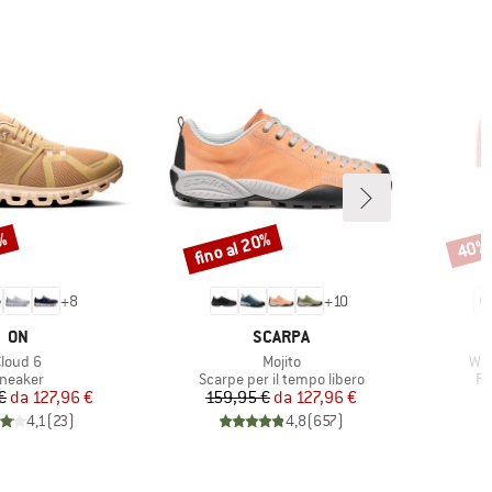
0%
fino al 20%
40%
Sconto
Scont
+
8
+
10
MARCHIO
MARCHIO
ON
SCARPA
rticolo
Articolo
Arti
Cloud 6
Mojito
Wom
ruppo di prodotti
Gruppo di prodotti
Gr
neaker
Scarpe per il tempo libero
Pa
Prezzo
Prezzo ridotto
Prezzo
Prezzo ridotto
€
da
127,96 €
159,95 €
da
127,96 €
4,1
(
23
)
4,8
(
657
)