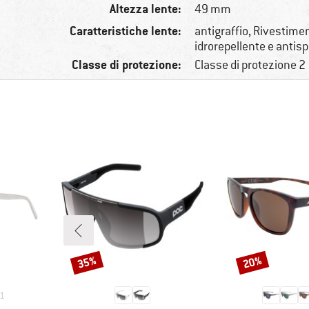
Altezza lente:
49 mm
Caratteristiche lente:
antigraffio, Rivestime
idrorepellente e antis
Classe di protezione:
Classe di protezione 2
35%
20%
Sconto
Sconto
1