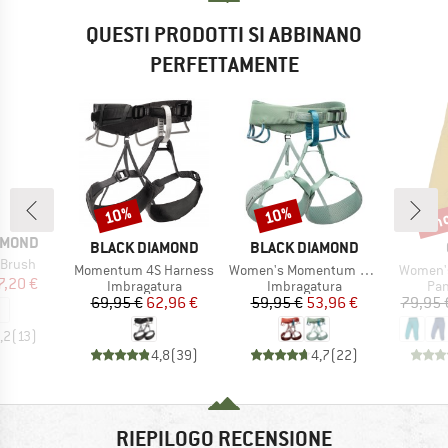
QUESTI PRODOTTI SI ABBINANO
PERFETTAMENTE
fin
10%
10%
Sconto
Sconto
Scon
AMOND
MARCHIO
MARCHIO
BLACK DIAMOND
BLACK DIAMOND
 Brush
Articolo
Articolo
Articolo
Momentum 4S Harness
Women's Momentum Harness
Women's
ezzo
ezzo ridotto
7,20 €
Gruppo di prodotti
Gruppo di prodotti
Gru
Imbragatura
Imbragatura
Pan
Prezzo
Prezzo ridotto
Prezzo
Prezzo ridotto
69,95 €
62,96 €
59,95 €
53,96 €
79,95 
,2
(
13
)
4,8
(
39
)
4,7
(
22
)
RIEPILOGO RECENSIONE