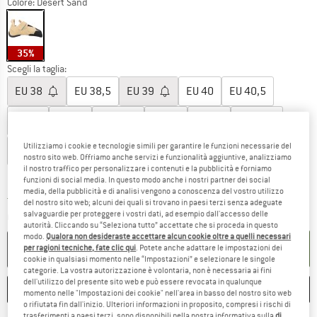
Colore:
Desert Sand
35%
Scegli la taglia:
EU
38
EU
38,5
EU
39
EU
40
EU
40,5
EU
41
EU
42
EU
42,5
EU
43
EU
44
EU
44,5
Utilizziamo i cookie e tecnologie simili per garantire le funzioni necessarie del
EU
45
EU
46
EU
46,5
EU
47
nostro sito web. Offriamo anche servizi e funzionalità aggiuntive, analizziamo
il nostro traffico per personalizzare i contenuti e la pubblicità e forniamo
Guida alle taglie
funzioni di social media. In questo modo anche i nostri partner dei social
media, della pubblicità e di analisi vengono a conoscenza del vostro utilizzo
Il link si apre in una casella infor
Tempi di consegna: 3-5 giorni lavorativi
del nostro sito web; alcuni dei quali si trovano in paesi terzi senza adeguate
salvaguardie per proteggere i vostri dati, ad esempio dall'accesso delle
Quantità:
autorità. Cliccando su “Seleziona tutto” accettate che si proceda in questo
modo.
Qualora non desideraste accettare alcun cookie oltre a quelli necessari
NEL CARRELLO
per ragioni tecniche, fate clic qui
. Potete anche adattare le impostazioni dei
cookie in qualsiasi momento nelle “Impostazioni” e selezionare le singole
categorie. La vostra autorizzazione è volontaria, non è necessaria ai fini
dell'utilizzo del presente sito web e può essere revocata in qualunque
ANNOTA
CONFRONTA
momento nelle "Impostazioni dei cookie" nell'area in basso del nostro sito web
o rifiutata fin dall'inizio. Ulteriori informazioni in proposito, compresi i rischi di
trasferimenti a paesi terzi, sono disponibili nella nostra informativa sulla
di