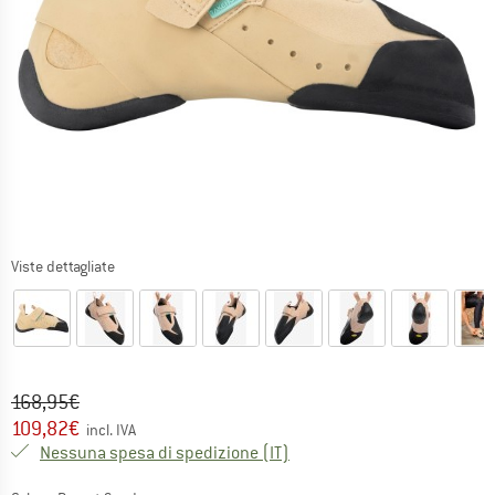
Viste dettagliate
Prezzo originale :
Prezzo:
168,95
€
109,82
€
incl. IVA
Italia. Informazioni sui cost
Nessuna spesa di spedizione
(IT)