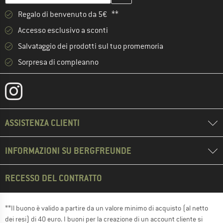
Regalo di benvenuto da 5€ **
Accesso esclusivo a sconti
Salvataggio dei prodotti sul tuo promemoria
Sorpresa di compleanno
ASSISTENZA CLIENTI
INFORMAZIONI SU BERGFREUNDE
RECESSO DEL CONTRATTO
**Il buono è valido a partire da un valore minimo di acquisto (al netto
dei resi) di 40 euro. I buoni per la creazione di un account cliente si