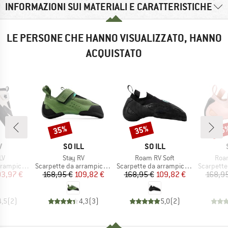
INFORMAZIONI SUI MATERIALI E CARATTERISTICHE
LE PERSONE CHE HANNO VISUALIZZATO, HANNO
ACQUISTATO
35%
35%
35
Sconto
Sconto
Scon
HIO
MARCHIO
MARCHIO
V
SO ILL
SO ILL
o
Articolo
Articolo
Arti
LV
Stay RV
Roam RV Soft
Roam
tti
Gruppo di prodotti
Gruppo di prodotti
Gruppo di
ampicata
Scarpette da arrampicata
Scarpette da arrampicata
Scarpette 
ezzo
ezzo ridotto
Prezzo
Prezzo ridotto
Prezzo
Prezzo ridotto
03,97 €
168,95 €
109,82 €
168,95 €
109,82 €
168,95
4,5
(
2
)
4,3
(
3
)
5,0
(
2
)