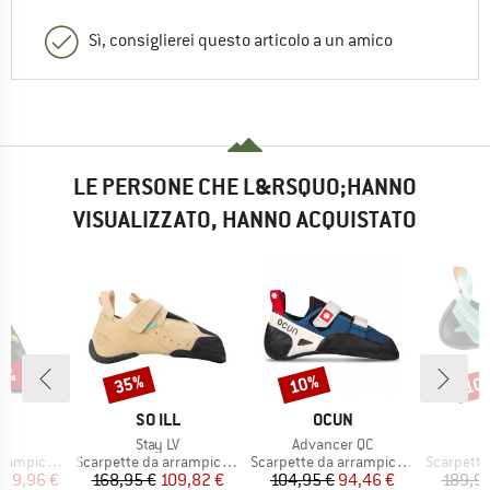
Sì, consiglierei questo articolo a un amico
LE PERSONE CHE L&RSQUO;HANNO
VISUALIZZATO, HANNO ACQUISTATO
20%
35%
10%
10
Sconto
Sconto
Scon
IO
MARCHIO
MARCHIO
M
PA
SO ILL
OCUN
T
lo
Articolo
Articolo
e
Stay LV
Advancer QC
tti
Gruppo di prodotti
Gruppo di prodotti
Gruppo di
ampicata
Scarpette da arrampicata
Scarpette da arrampicata
Scarpette 
ezzo
ezzo ridotto
Prezzo
Prezzo ridotto
Prezzo
Prezzo ridotto
119,96 €
168,95 €
109,82 €
104,95 €
94,46 €
189,95