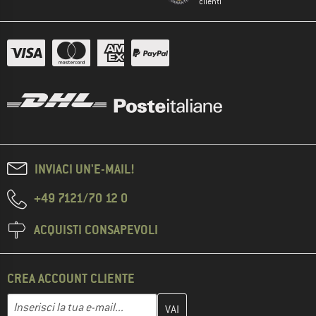
clienti
INVIACI UN'E-MAIL!
+49 7121/70 12 0
ACQUISTI CONSAPEVOLI
CREA ACCOUNT CLIENTE
Inserisci qui il tuo indirizzo e-mail e crea il tuo account cliente 
Indirizzo e-mail