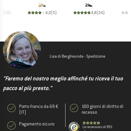
,2
(
38
)
4,0
(
5
)
4,8
(
24
)
Lisa di Bergfreunde - Spedizione
"Faremo del nostro meglio affinché tu riceva il tuo
pacco al più presto."
Porto franco da 69 €
100 giorni di diritto di
(IT)
recesso
Pagamento sicuro
Le recensioni di 991