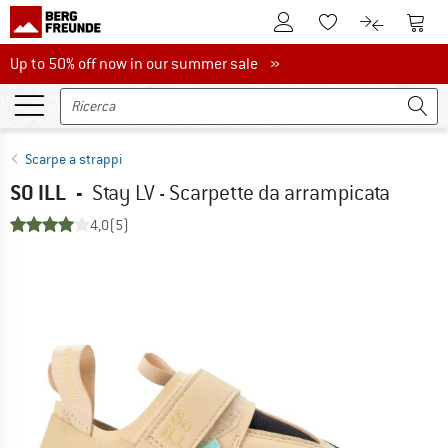
Al conto cliente
Al Ca
Alla lista promemo
Al confront
Up to 50% off now in our summer sale
Up to 50% off now in our summer sale »
Scarpe a strappi
SO ILL
-
Stay LV - Scarpette da arrampicata
4,0
(5)