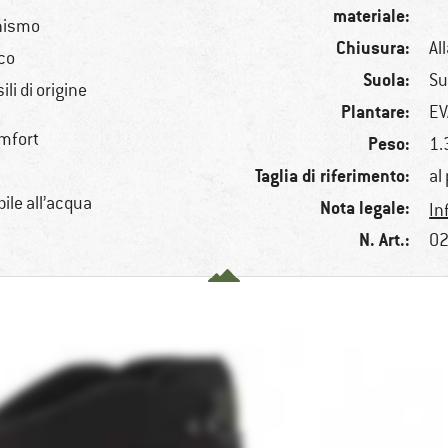
materiale:
onismo
Chiusura:
Al
ico
Suola:
Su
li di origine
Plantare:
EV
mfort
Peso:
1.
Taglia di riferimento:
al
ile all’acqua
Nota legale:
In
N. Art.:
02