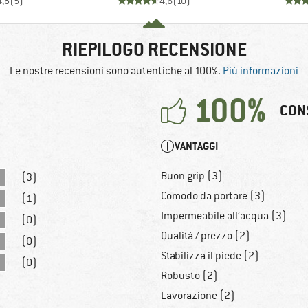
4,8
(
5
)
4,6
(
10
)
RIEPILOGO RECENSIONE
Le nostre recensioni sono autentiche al 100%.
Più informazioni
100%
CON
VANTAGGI
Buon grip (3)
(3)
Comodo da portare (3)
(1)
Impermeabile all’acqua (3)
(0)
Qualità / prezzo (2)
(0)
Stabilizza il piede (2)
(0)
Robusto (2)
Lavorazione (2)