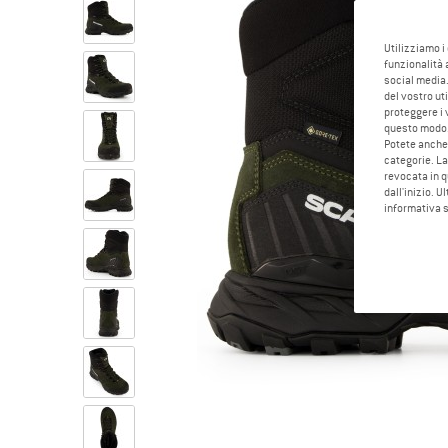
Utilizziamo i
funzionalità 
social media.
del vostro ut
proteggere i 
questo modo
Potete anche 
categorie. La
revocata in q
dall'inizio. U
informativa 