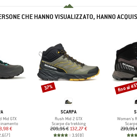
ERSONE CHE HANNO VISUALIZZATO, HANNO ACQUI
fino al 4
37%
Sconto
Sconto
IO
MARCHIO
M
PA
SCARPA
S
Articolo
Articolo
d Mid GTX
Rush Mid 2 GTX
Women's Ru
tti
Gruppo di prodotti
Gruppo
icinamento
Scarpe da trekking
Scarpe
ezzo
ezzo ridotto
Prezzo
Prezzo ridotto
8,98 €
209,95 €
132,27 €
239,95 
2,6
(
7
)
3,9
(
8
)