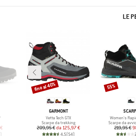
LE P
fino al 40%
55%
Sconto
Sconto
MARCHIO
MARCH
GARMONT
SCAR
Articolo
Articolo
P
Vetta Tech GTX
Women's Rapi
tti
Gruppo di prodotti
Gruppo di prodo
Scarpe da trekking
Scarpe da avv
ridotto
Prezzo
Prezzo ridotto
Pr
Pr
 €
209,95 €
da
125,97 €
219,95 €
9
)
4,5
(
54
)