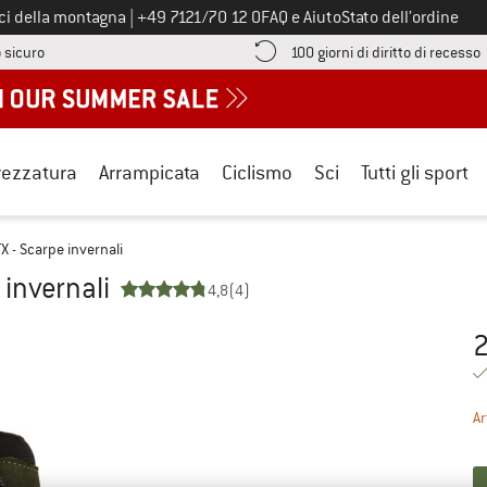
Chiamaci al numero
ici della montagna
|
+49 7121/70 12 0
FAQ e Aiuto
Stato dell’ordine
Qui trovi le informazioni di pagamento! Si apre in una casella informa
V
 sicuro
100 giorni di diritto di recesso
rezzatura
Arrampicata
Ciclismo
Sci
Tutti gli sport
X - Scarpe invernali
 invernali
4,8
(4)
2
Pr
Ar