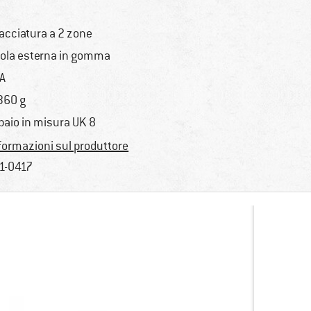
lacciatura a 2 zone
ola esterna in gomma
A
360 g
 paio in misura UK 8
formazioni sul produttore
1-0417