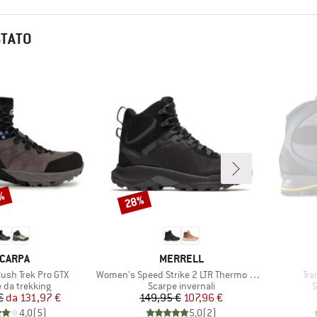
STATO
5%
28%
Sconto
ARCHIO
MARCHIO
CARPA
MERRELL
Articolo
Art
sh Trek Pro GTX
Women's Speed Strike 2 LTR Thermo Mid WP
Tra
 di prodotti
Gruppo di prodotti
G
 da trekking
Scarpe invernali
S
Prezzo
Prezzo ridotto
Prezzo
Prezzo ridotto
€
da
131,97 €
149,95 €
107,96 €
4,0
(
5
)
5,0
(
2
)