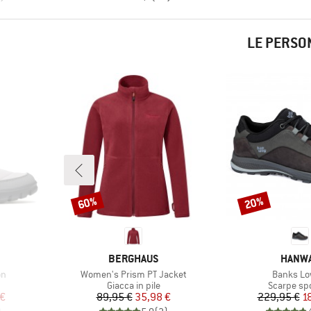
LE PERSO
60%
20%
Sconto
Sconto
MARCHIO
MARCH
BERGHAUS
HANW
Articolo
Articolo
on
Women's Prism PT Jacket
Banks Lo
tti
Gruppo di prodotti
Gruppo di 
Giacca in pile
Scarpe spo
ridotto
Prezzo
Prezzo ridotto
Pr
Pr
 €
89,95 €
35,98 €
229,95 €
1