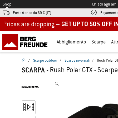
Allo
Shop
Chiedi agli am
Porto franco da 69 € (IT)
Pagamento
Up to 50% off now in our summer sale
Abbigliamento
Scarpe
Att
pagina iniziale
/
Scarpe outdoor
/
Scarpe invernali
/
Rush Polar GT
SCARPA
-
Rush Polar GTX - Scarpe