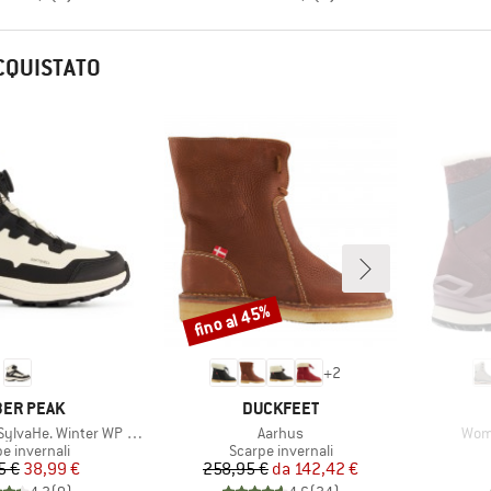
CQUISTATO
fino al 45%
Sconto
+
2
CHIO
MARCHIO
ER PEAK
DUCKFEET
Articolo
Artic
vaHe. Winter WP Boots
Aarhus
Wome
o di prodotti
Gruppo di prodotti
e invernali
Scarpe invernali
Prezzo
Prezzo ridotto
Prezzo
Prezzo ridotto
5 €
38,99 €
258,95 €
da
142,42 €