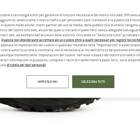
 cookie e tecnologie simili per garantire le funzioni necessarie del nostro sito web. Offriamo 
aggiuntive, analizziamo il nostro traffico per personalizzare i contenuti e la pubblicità e forn
 In questo modo anche i nostri partner dei social media, della pubblicità e di analisi vengon
ilizzo del nostro sito web; alcuni dei quali si trovano in paesi terzi senza adeguate salvaguard
vostri dati, ad esempio dall'accesso delle autorità. Cliccando su “Seleziona tutto” accettate 
.
Qualora non desideraste accettare alcun cookie oltre a quelli necessari per ragioni tecniche,
adattare le impostazioni dei cookie in qualsiasi momento nelle “Impostazioni” e selezionare 
 vostra autorizzazione è volontaria, non è necessaria ai fini dell'utilizzo del presente sito w
ualunque momento nelle "Impostazioni dei cookie" nell'area in basso del nostro sito web o rifi
lteriori informazioni in proposito, compresi i rischi di trasferimenti a paesi terzi, sono disponib
sulla
di tutela dei dati personali
.
IMPOSTAZIONI
SELEZIONA TUTTI