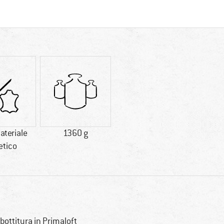
ateriale
1360 g
etico
bottitura in Primaloft