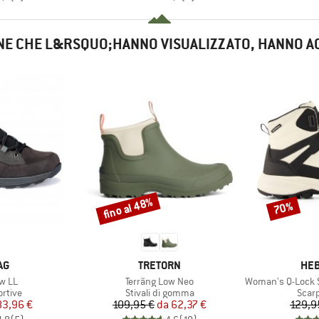
NE CHE L&RSQUO;HANNO VISUALIZZATO, HANNO A
fino al 48%
70%
Sconto
Sconto
IO
MARCHIO
MAR
AG
TRETORN
HEB
Articolo
Articolo
w LL
Terräng Low Neo
Woman's Q-Lock Syl
prodotti
Gruppo di prodotti
Grupp
rtive
Stivali di gomma
Scarp
ezzo
ezzo ridotto
Prezzo
Prezzo ridotto
83,96 €
109,95 €
da
62,37 €
129,9