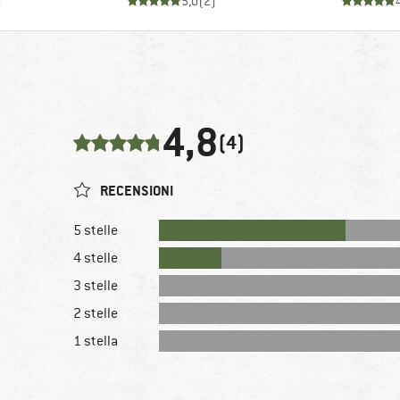
)
5,0
(
2
)
4,8
(4)
RECENSIONI
5 stelle
4 stelle
3 stelle
2 stelle
1 stella