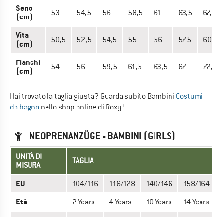
Seno
53
54,5
56
58,5
61
63,5
67,5
(cm)
Vita
50,5
52,5
54,5
55
56
57,5
60
(cm)
Fianchi
54
56
59,5
61,5
63,5
67
72,5
(cm)
Hai trovato la taglia giusta? Guarda subito Bambini
Costumi
da bagno
nello shop online di Roxy!
NEOPRENANZÜGE - BAMBINI (GIRLS)
UNITÀ DI
TAGLIA
MISURA
EU
104/116
116/128
140/146
158/164
Età
2 Years
4 Years
10 Years
14 Years