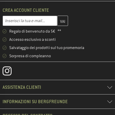
CREA ACCOUNT CLIENTE
Inserisci qui il tuo indirizzo e-mail e crea il tuo account cliente 
Indirizzo e-mail
Regalo di benvenuto da 5€ **
Accesso esclusivo a sconti
Salvataggio dei prodotti sul tuo promemoria
Sorpresa di compleanno
ASSISTENZA CLIENTI
INFORMAZIONI SU BERGFREUNDE