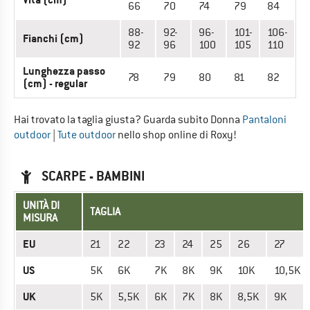
66
70
74
79
84
88-
92-
96-
101-
106-
Fianchi (cm)
92
96
100
105
110
Lunghezza passo
78
79
80
81
82
(cm) - regular
Hai trovato la taglia giusta? Guarda subito Donna
Pantaloni
outdoor
|
Tute outdoor
nello shop online di Roxy!
SCARPE - BAMBINI
UNITÀ DI
TAGLIA
MISURA
EU
21
22
23
24
25
26
27
US
5K
6K
7K
8K
9K
10K
10,5K
UK
5K
5,5K
6K
7K
8K
8,5K
9K