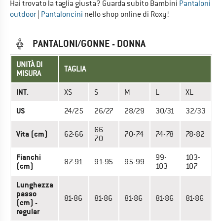
Hai trovato la taglia giusta? Guarda subito Bambini
Pantaloni
outdoor
|
Pantaloncini
nello shop online di Roxy!
PANTALONI/GONNE - DONNA
UNITÀ DI
TAGLIA
MISURA
INT.
XS
S
M
L
XL
US
24/25
26/27
28/29
30/31
32/33
66-
Vita (cm)
62-66
70-74
74-78
78-82
70
Fianchi
99-
103-
87-91
91-95
95-99
(cm)
103
107
Lunghezza
passo
81-86
81-86
81-86
81-86
81-86
(cm) -
regular