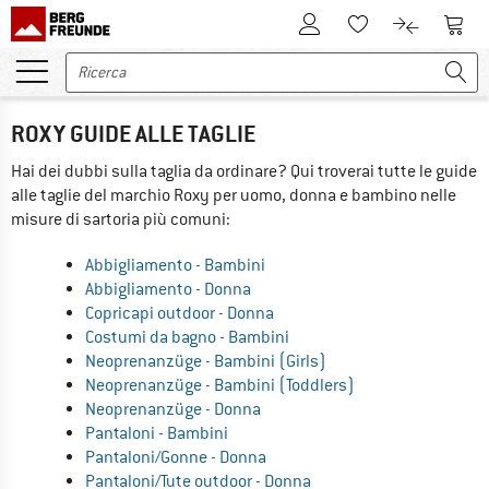
Al conto cliente
Al Ca
Alla lista promemo
Al confront
ROXY GUIDE ALLE TAGLIE
Hai dei dubbi sulla taglia da ordinare? Qui troverai tutte le guide
alle taglie del marchio Roxy per uomo, donna e bambino nelle
misure di sartoria più comuni:
Abbigliamento - Bambini
Abbigliamento - Donna
Copricapi outdoor - Donna
Costumi da bagno - Bambini
Neoprenanzüge - Bambini (Girls)
Neoprenanzüge - Bambini (Toddlers)
Neoprenanzüge - Donna
Pantaloni - Bambini
Pantaloni/Gonne - Donna
Pantaloni/Tute outdoor - Donna