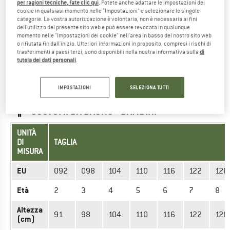
UNITÀ DI MISURA
TAGLIA
per ragioni tecniche, fate clic qui
. Potete anche adattare le impostazioni dei
cookie in qualsiasi momento nelle “Impostazioni” e selezionare le singole
categorie. La vostra autorizzazione è volontaria, non è necessaria ai fini
INT.
S/M
M/L
dell'utilizzo del presente sito web e può essere revocata in qualunque
momento nelle "Impostazioni dei cookie" nell'area in basso del nostro sito web
Circonferenza testa (cm)
56
58
o rifiutata fin dall'inizio. Ulteriori informazioni in proposito, compresi i rischi di
trasferimenti a paesi terzi, sono disponibili nella nostra informativa sulla
di
tutela dei dati personali
.
Hai trovato la taglia giusta? Guarda subito Donna
Cappellini
|
Copricapi outdoor
|
Berretti
nello shop online di Roxy!
IMPOSTAZIONI
SELEZIONA TUTTI
COSTUMI DA BAGNO - BAMBINI
UNITÀ
DI
TAGLIA
MISURA
EU
092
098
104
110
116
122
128
Età
2
3
4
5
6
7
8
Altezza
91
98
104
110
116
122
128
(cm)