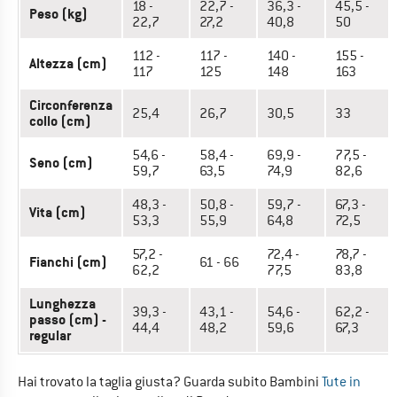
18 -
22,7 -
36,3 -
45,5 -
Peso (kg)
22,7
27,2
40,8
50
112 -
117 -
140 -
155 -
Altezza (cm)
117
125
148
163
Circonferenza
25,4
26,7
30,5
33
collo (cm)
54,6 -
58,4 -
69,9 -
77,5 -
Seno (cm)
59,7
63,5
74,9
82,6
48,3 -
50,8 -
59,7 -
67,3 -
Vita (cm)
53,3
55,9
64,8
72,5
57,2 -
72,4 -
78,7 -
Fianchi (cm)
61 - 66
62,2
77,5
83,8
Lunghezza
39,3 -
43,1 -
54,6 -
62,2 -
passo (cm) -
44,4
48,2
59,6
67,3
regular
Hai trovato la taglia giusta? Guarda subito Bambini
Tute in