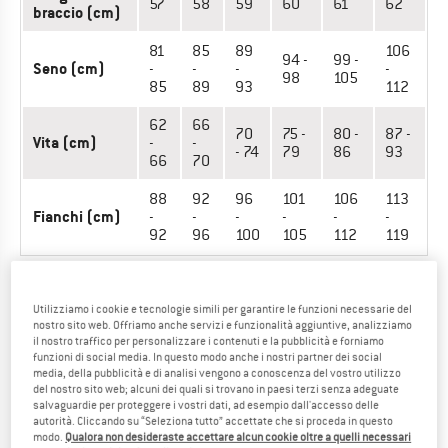
57
58
59
60
61
62
braccio (cm)
81
85
89
106
94 -
99 -
Seno (cm)
-
-
-
-
98
105
85
89
93
112
62
66
70
75 -
80 -
87 -
Vita (cm)
-
-
- 74
79
86
93
66
70
88
92
96
101
106
113
Fianchi (cm)
-
-
-
-
-
-
92
96
100
105
112
119
Hai trovato la taglia giusta? Guarda subito Donna
Midlayer,
magliette & camicie
|
Gilet outdoor
|
Abiti & gonne
|
Giacche
Utilizziamo i cookie e tecnologie simili per garantire le funzioni necessarie del
nostro sito web. Offriamo anche servizi e funzionalità aggiuntive, analizziamo
outdoor
|
Lycra
|
Intimo & baselayer
|
Felpe & maglioni
|
Tute
il nostro traffico per personalizzare i contenuti e la pubblicità e forniamo
outdoor
nello shop online di Roxy!
funzioni di social media. In questo modo anche i nostri partner dei social
media, della pubblicità e di analisi vengono a conoscenza del vostro utilizzo
del nostro sito web; alcuni dei quali si trovano in paesi terzi senza adeguate
salvaguardie per proteggere i vostri dati, ad esempio dall'accesso delle
COPRICAPI OUTDOOR - DONNA
autorità. Cliccando su “Seleziona tutto” accettate che si proceda in questo
modo.
Qualora non desideraste accettare alcun cookie oltre a quelli necessari