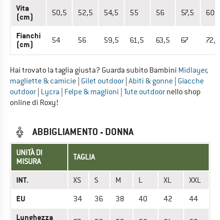
Vita
50,5
52,5
54,5
55
56
57,5
60
(cm)
Fianchi
54
56
59,5
61,5
63,5
67
72,5
(cm)
Hai trovato la taglia giusta? Guarda subito Bambini
Midlayer,
magliette & camicie
|
Gilet outdoor
|
Abiti & gonne
|
Giacche
outdoor
|
Lycra
|
Felpe & maglioni
|
Tute outdoor
nello shop
online di Roxy!
ABBIGLIAMENTO - DONNA
UNITÀ DI
TAGLIA
MISURA
INT.
XS
S
M
L
XL
XXL
EU
34
36
38
40
42
44
Lunghezza