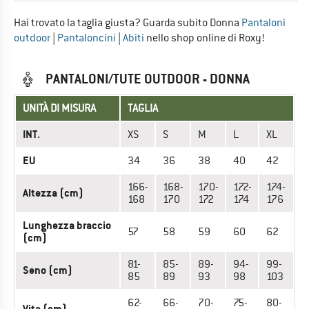
Hai trovato la taglia giusta? Guarda subito Donna
Pantaloni
outdoor
|
Pantaloncini
|
Abiti
nello shop online di Roxy!
PANTALONI/TUTE OUTDOOR - DONNA
UNITÀ DI MISURA
TAGLIA
INT.
XS
S
M
L
XL
EU
34
36
38
40
42
166-
168-
170-
172-
174-
Altezza (cm)
168
170
172
174
176
Lunghezza braccio
57
58
59
60
62
(cm)
81-
85-
89-
94-
99-
Seno (cm)
85
89
93
98
103
62-
66-
70-
75-
80-
Vita (cm)