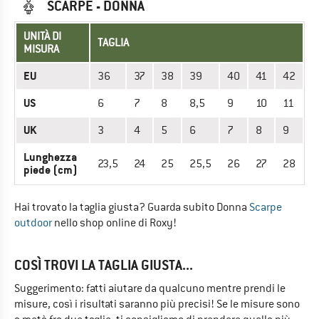
SCARPE - DONNA
UNITÀ DI
TAGLIA
MISURA
EU
36
37
38
39
40
41
42
US
6
7
8
8,5
9
10
11
UK
3
4
5
6
7
8
9
Lunghezza
23,5
24
25
25,5
26
27
28
piede (cm)
Hai trovato la taglia giusta? Guarda subito Donna
Scarpe
outdoor
nello shop online di Roxy!
COSÌ TROVI LA TAGLIA GIUSTA...
Suggerimento: fatti aiutare da qualcuno mentre prendi le
misure, così i risultati saranno più precisi! Se le misure sono