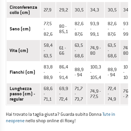
Circonferenza
27,9
29,2
30,5
34,3
30,5
34,
collo (cm)
77,5
82,6
93,9
82,6
93,
80 -
Seno (cm)
-
-
-
-
-
85,1
82,6
87,6
99,1
87,6
99,
58,4
63,5
63,5
61 -
74,9 -
74,9
Vita (cm)
-
-
-
66
80
80
63,5
68,6
68,6
83,8
86,4
100,3
100
88,9
88,9
Fianchi (cm)
-
-
-
-
- 94
- 94
88,9
91,4
105,4
105
Lunghezza
68,6
69,9
71,7
72,4
74,9 -
76,
passo (cm) -
-
-
-
-
77,5
- 78
regular
71,1
72,4
73,7
74,9
Hai trovato la taglia giusta? Guarda subito Donna
Tute in
neoprene
nello shop online di Roxy!