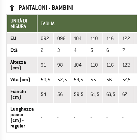
PANTALONI - BAMBINI
UNITÀ DI
TAGLIA
MISURA
EU
092
098
104
110
116
122
Età
2
3
4
5
6
7
Altezza
91
98
104
110
116
122
(cm)
Vita (cm)
50,5
52,5
54,5
55
56
57,5
Fianchi
54
56
59,5
61,5
63,5
67
7
(cm)
Lunghezza
passo
-
-
-
-
-
-
(cm) -
regular