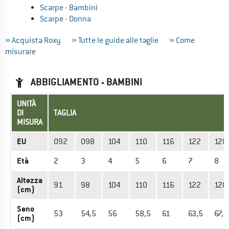
Scarpe - Bambini
Scarpe - Donna
» Acquista Roxy
» Tutte le guide alle taglie
» Come
misurare
ABBIGLIAMENTO - BAMBINI
UNITÀ
DI
TAGLIA
MISURA
EU
092
098
104
110
116
122
128
Età
2
3
4
5
6
7
8
Altezza
91
98
104
110
116
122
128
(cm)
Seno
53
54,5
56
58,5
61
63,5
67,5
(cm)