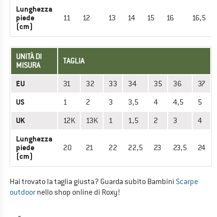
Lunghezza
piede
11
12
13
14
15
16
16,5
(cm)
UNITÀ DI
TAGLIA
MISURA
EU
31
32
33
34
35
36
37
US
1
2
3
3,5
4
4,5
5
UK
12K
13K
1
1,5
2
3
4
Lunghezza
piede
20
21
22
22,5
23
23,5
24
(cm)
Hai trovato la taglia giusta? Guarda subito Bambini
Scarpe
outdoor
nello shop online di Roxy!