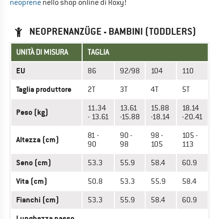
neoprene
nello shop online di Roxy!
NEOPRENANZÜGE - BAMBINI (TODDLERS)
UNITÀ DI MISURA
TAGLIA
EU
86
92/98
104
110
Taglia produttore
2T
3T
4T
5T
11.34
13.61
15.88
18.14
Peso (kg)
- 13.61
-15.88
-18.14
-20.41
81 -
90 -
98 -
105 -
Altezza (cm)
90
98
105
113
Seno (cm)
53.3
55.9
58.4
60.9
Vita (cm)
50.8
53.3
55.9
58.4
Fianchi (cm)
53.3
55.9
58.4
60.9
Lunghezza passo