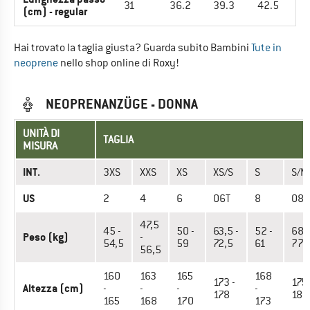
31
36.2
39.3
42.5
(cm) - regular
Hai trovato la taglia giusta? Guarda subito Bambini
Tute in
neoprene
nello shop online di Roxy!
NEOPRENANZÜGE - DONNA
UNITÀ DI
TAGLIA
MISURA
INT.
3XS
XXS
XS
XS/S
S
S/M
US
2
4
6
06T
8
08T
47,5
45 -
50 -
63,5 -
52 -
68 -
Peso (kg)
-
54,5
59
72,5
61
77
56,5
160
163
165
168
173 -
175 
Altezza (cm)
-
-
-
-
178
180
165
168
170
173