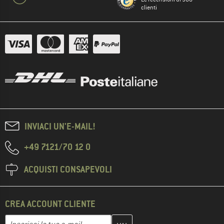
clienti
INVIACI UN'E-MAIL!
+49 7121/70 12 0
ACQUISTI CONSAPEVOLI
CREA ACCOUNT CLIENTE
Inserisci qui il tuo indirizzo e-mail e crea il tuo account cliente 
Indirizzo e-mail