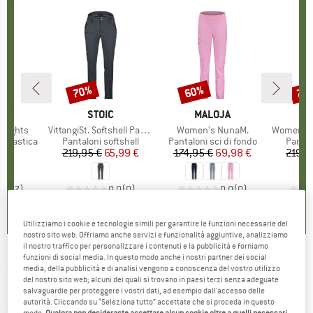
70%
60%
70
Sconto
Sconto
Scon
O
NIA
MARCHIO
STOIC
MARCHIO
MALOJA
 Tights
Articolo
VittangiSt. Softshell Pants
Articolo
Women's NunaM.
Articolo
Women's Vittang
otti
innastica
Gruppo di prodotti
Pantaloni softshell
Gruppo di prodotti
Pantaloni sci di fondo
Gruppo
Pantal
 €
ezzo
219,95 €
Prezzo
Prezzo ridotto
65,99 €
174,95 €
Prezzo
Prezzo ridotto
69,98 €
219,9
4,7
(
7
)
0,0
(
0
)
0,0
(
0
)
Utilizziamo i cookie e tecnologie simili per garantire le funzioni necessarie del
nostro sito web. Offriamo anche servizi e funzionalità aggiuntive, analizziamo
il nostro traffico per personalizzare i contenuti e la pubblicità e forniamo
funzioni di social media. In questo modo anche i nostri partner dei social
ROSSIGNOL
-
Women's Poursuite Pant -
media, della pubblicità e di analisi vengono a conoscenza del vostro utilizzo
del nostro sito web; alcuni dei quali si trovano in paesi terzi senza adeguate
Pantaloni sci di fondo
salvaguardie per proteggere i vostri dati, ad esempio dall'accesso delle
autorità. Cliccando su “Seleziona tutto” accettate che si proceda in questo
(0)
modo.
Qualora non desideraste accettare alcun cookie oltre a quelli necessari