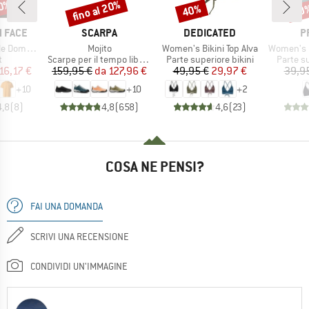
40%
fino al 20%
40%
40
Sconto
Sconto
Scon
MARCHIO
MARCHIO
M
 FACE
SCARPA
DEDICATED
P
Articolo
Articolo
Articolo
hort Sleeve
Mojito
Women's Bikini Top Alva
Women's PRTM
o di prodotti
Gruppo di prodotti
Gruppo di prodotti
Gruppo d
t
Scarpe per il tempo libero
Parte superiore bikini
Parte su
ezzo
ezzo ridotto
Prezzo
Prezzo ridotto
Prezzo
Prezzo ridotto
16,17 €
159,95 €
da
127,96 €
49,95 €
29,97 €
39,9
+
10
+
10
+
2
4,8
(
8
)
4,8
(
658
)
4,6
(
23
)
COSA NE PENSI?
FAI UNA DOMANDA
SCRIVI UNA RECENSIONE
CONDIVIDI UN'IMMAGINE