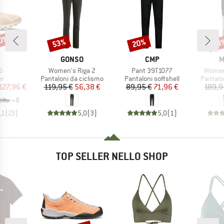
20%
53%
20%
60
Sconto
Sconto
Scon
CHIO
MARCHIO
MARCHIO
M
GONSO
CMP
M
o
Articolo
Articolo
Articol
6
Women's Riga 2
Pant 39T1077
Women
 di prodotti
Gruppo di prodotti
Gruppo di prodotti
Gruppo d
er
Pantaloni da ciclismo
Pantaloni softshell
Pantalon
ezzo
ezzo ridotto
Prezzo
Prezzo ridotto
Prezzo
Prezzo ridotto
127,96 €
119,95 €
56,38 €
89,95 €
71,96 €
189,9
+
8
,1
(
23
)
5,0
(
3
)
5,0
(
1
)
TOP SELLER NELLO SHOP