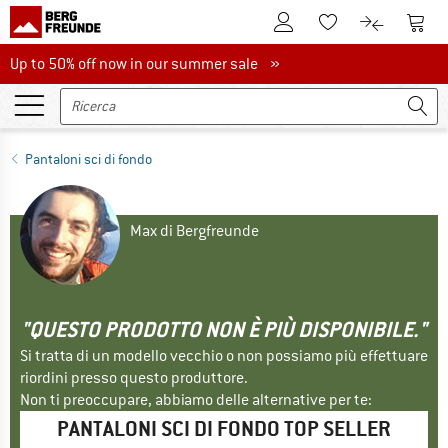
Al conto cliente
Al Ca
Alla lista promemo
Al confront
Up to 50% off now in our summer sale
Up to 50% off now in our summer sale »
Pantaloni sci di fondo
Max di Bergfreunde
"QUESTO PRODOTTO NON È PIÙ DISPONIBILE."
Si tratta di un modello vecchio o non possiamo più effettuare
riordini presso questo produttore.
Non ti preoccupare, abbiamo delle alternative per te:
PANTALONI SCI DI FONDO TOP SELLER