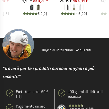
ezzo
ezzo ridotto
Prezzo
Prezzo ridotto
Prezzo
Prezzo ridotto
3,98 €
9,95 €
da
4,28 €
24,95 €
da
4,99 €
34,95
,6
(
13
)
5,0
(
2
)
4,6
(
20
)
Jürgen di Bergfreunde - Acquirenti
"Troverò per te i prodotti outdoor migliori e più
recenti!"
Porto franco da 69 €
100 giorni di diritto di
(IT)
recesso
Pagamento sicuro
Le recensioni di 988