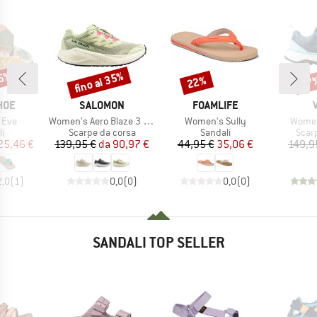
25%
fino al 35%
22%
67
Sconto
Sconto
Scon
O
MARCHIO
MARCHIO
HOE
SALOMON
FOAMLIFE
Articolo
Articolo
Articol
 Eve
Women's Aero Blaze 3 Grvl
Women's Sully
Women
 di prodotti
Gruppo di prodotti
Gruppo di prodotti
Grupp
i
Scarpe da corsa
Sandali
Scar
ezzo
ezzo ridotto
Prezzo
Prezzo ridotto
Prezzo
Prezzo ridotto
25,46 €
139,95 €
da
90,97 €
44,95 €
35,06 €
149,9
2,0
(
1
)
0,0
(
0
)
0,0
(
0
)
SANDALI TOP SELLER