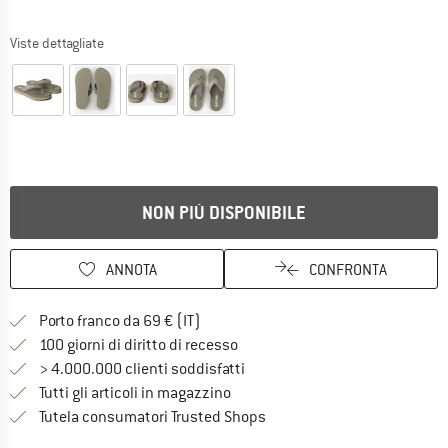
Viste dettagliate
NON PIÙ DISPONIBILE
ANNOTA
CONFRONTA
Qui trovi ulteriori informazioni sulle
Porto franco da 69 € (IT)
Vai alla politica di recesso qui 
100 giorni di diritto di recesso
> 4.000.000 clienti soddisfatti
Tutti gli articoli in magazzino
Trovi tutte le informazioni q
Tutela consumatori Trusted Shops