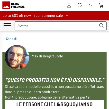
Al conto cliente
Al Ca
Alla lista promemo
Al confront
Up to 50% off now in our summer sale
Up to 50% off now in our summer sale »
Sandali
Max di Bergfreunde
"QUESTO PRODOTTO NON È PIÙ DISPONIBILE."
Si tratta di un modello vecchio o non possiamo più effettuare
riordini presso questo produttore.
Non ti preoccupare, abbiamo delle alternative per te:
LE PERSONE CHE L&RSQUO;HANNO