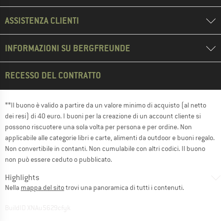
ASSISTENZA CLIENTI
INFORMAZIONI SU BERGFREUNDE
RECESSO DEL CONTRATTO
**Il buono è valido a partire da un valore minimo di acquisto (al netto
dei resi) di 40 euro. I buoni per la creazione di un account cliente si
possono riscuotere una sola volta per persona e per ordine. Non
applicabile alle categorie libri e carte, alimenti da outdoor e buoni regalo.
Non convertibile in contanti. Non cumulabile con altri codici. Il buono
non può essere ceduto o pubblicato.
Highlights
Nella
mappa del sito
trovi una panoramica di tutti i contenuti.
BuildID XNAu5629cfyk