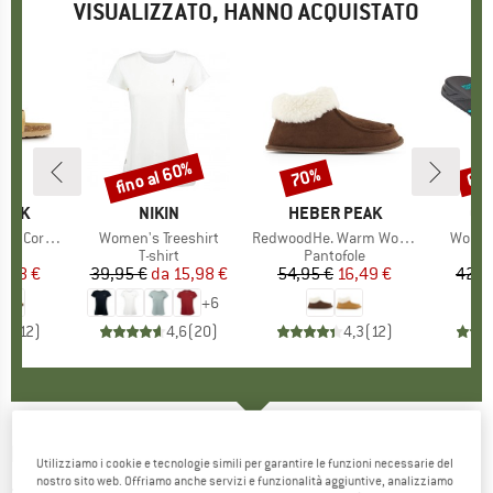
VISUALIZZATO, HANNO ACQUISTATO
fino al 60%
70%
60
Sconto
Sconto
Scon
O
PEAK
MARCHIO
NIKIN
MARCHIO
HEBER PEAK
MA
CO
rk Sandal
Articolo
Women's Treeshirt
Articolo
RedwoodHe. Warm Wool Slippers
Articol
Women
 di prodotti
i
Gruppo di prodotti
T-shirt
Gruppo di prodotti
Pantofole
ezzo
ezzo ridotto
1,48 €
39,95 €
da
Prezzo
Prezzo ridotto
15,98 €
54,95 €
Prezzo
Prezzo ridotto
16,49 €
42,9
+
6
,6
(
12
)
4,6
(
20
)
4,3
(
12
)
RIP CURL
-
Women's Florida Bloom Open Toe
Utilizziamo i cookie e tecnologie simili per garantire le funzioni necessarie del
nostro sito web. Offriamo anche servizi e funzionalità aggiuntive, analizziamo
- Sandali