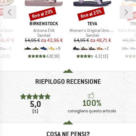
30%
fino al 20%
fino al 25%
fin
Sconto
Sconto
Scon
CHIO
MARCHIO
MARCHIO
MA
BIRKENSTOCK
TEVA
TR
Articolo
Articolo
Articolo
a Sport
Arizona EVA
Women's Original Universal
Kid's Kristi
 di prodotti
Gruppo di prodotti
Gruppo di prodotti
G
i
Sandali
Sandali
ezzo
ezzo ridotto
Prezzo
Prezzo ridotto
Prezzo
Prezzo ridotto
66,47 €
54,95 €
da
43,96 €
64,95 €
da
48,71 €
44,95 
+
1
+
9
+
2
5,0
(
5
)
4,8
(
19
)
4,3
(
13
)
RIEPILOGO RECENSIONE
100%
5,0
(1)
consigliano questo articolo
COSA NE PENSI?