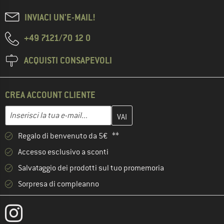
INVIACI UN'E-MAIL!
+49 7121/70 12 0
ACQUISTI CONSAPEVOLI
CREA ACCOUNT CLIENTE
Inserisci qui il tuo indirizzo e-mail e crea il tuo account cliente 
Indirizzo e-mail
Regalo di benvenuto da 5€ **
Accesso esclusivo a sconti
Salvataggio dei prodotti sul tuo promemoria
Sorpresa di compleanno