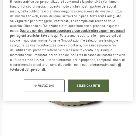
il nostro traffico per personalizzare i contenuti e la pubblicità e forniamo
funzioni di social media. In questo modo anche i nostri partner dei social
5,0
(1)
media, della pubblicità e di analisi vengono a conoscenza del vostro utilizzo
del nostro sito web; alcuni dei quali si trovano in paesi terzi senza adeguate
salvaguardie per proteggere i vostri dati, ad esempio dall'accesso delle
autorità. Cliccando su “Seleziona tutto” accettate che si proceda in questo
modo.
Qualora non desideraste accettare alcun cookie oltre a quelli necessari
per ragioni tecniche, fate clic qui
. Potete anche adattare le impostazioni dei
cookie in qualsiasi momento nelle “Impostazioni” e selezionare le singole
categorie. La vostra autorizzazione è volontaria, non è necessaria ai fini
dell'utilizzo del presente sito web e può essere revocata in qualunque
momento nelle "Impostazioni dei cookie" nell'area in basso del nostro sito web
o rifiutata fin dall'inizio. Ulteriori informazioni in proposito, compresi i rischi di
trasferimenti a paesi terzi, sono disponibili nella nostra informativa sulla
di
tutela dei dati personali
.
IMPOSTAZIONI
SELEZIONA TUTTI