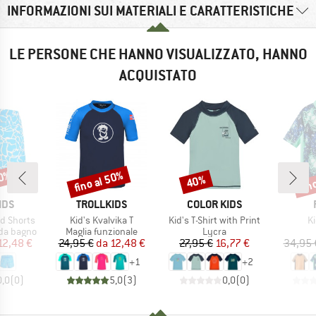
INFORMAZIONI SUI MATERIALI E CARATTERISTICHE
LE PERSONE CHE HANNO VISUALIZZATO, HANNO
ACQUISTATO
50%
fino al 50%
fin
40%
Sconto
Sconto
Scon
O
MARCHIO
MARCHIO
IDS
TROLLKIDS
COLOR KIDS
Articolo
Articolo
Ar
nd Shorts
Kid's Kvalvika T
Kid's T-Shirt with Print
Ki
otti
Gruppo di prodotti
Gruppo di prodotti
 da bagno
Maglia funzionale
Lycra
ezzo
ezzo ridotto
Prezzo
Prezzo ridotto
Prezzo
Prezzo ridotto
12,48 €
24,95 €
da
12,48 €
27,95 €
16,77 €
34,95 
+
1
+
2
0,0
(
0
)
5,0
(
3
)
0,0
(
0
)