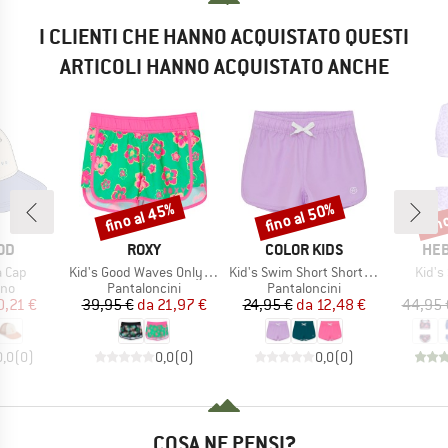
I CLIENTI CHE HANNO ACQUISTATO QUESTI
ARTICOLI HANNO ACQUISTATO ANCHE
fino al 45%
fino al 50%
fin
Sconto
Sconto
Scon
IO
MARCHIO
MARCHIO
MAR
OD
ROXY
COLOR KIDS
HEB
Articolo
Articolo
Artico
a Cap
Kid's Good Waves Only Boardshorts
Kid's Swim Short Shorts Solid
Kid's
di prodotti
Gruppo di prodotti
Gruppo di prodotti
ino
Pantaloncini
Pantaloncini
ezzo
ezzo ridotto
Prezzo
Prezzo ridotto
Prezzo
Prezzo ridotto
0,21 €
39,95 €
da
21,97 €
24,95 €
da
12,48 €
44,95 
0,0
(
0
)
0,0
(
0
)
0,0
(
0
)
COSA NE PENSI?