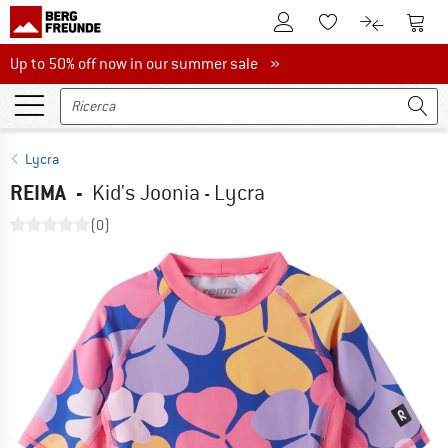
Al conto cliente
Al Ca
Alla lista promemo
Al confront
Up to 50% off now in our summer sale
Up to 50% off now in our summer sale »
Lycra
REIMA
-
Kid's Joonia - Lycra
(0)