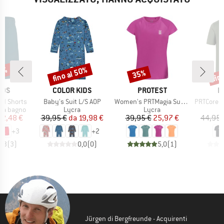
50%
fino al 50%
fin
35%
Sconto
Sconto
Scon
O
MARCHIO
MARCHIO
M
IDS
COLOR KIDS
PROTEST
P
Articolo
Articolo
Articolo
nd Shorts
Baby's Suit L/S AOP
Women's PRTMagia Surf T-Shirt
PRTCore Surf T-
otti
Gruppo di prodotti
Gruppo di prodotti
 da bagno
Lycra
Lycra
ezzo
ezzo ridotto
Prezzo
Prezzo ridotto
Prezzo
Prezzo ridotto
12,48 €
39,95 €
da
19,98 €
39,95 €
25,97 €
44,95 
+
3
+
2
4,3
(
3
)
0,0
(
0
)
5,0
(
1
)
Jürgen di Bergfreunde - Acquirenti