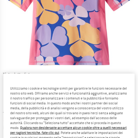
Viste dettagliate
Utilizziamo i cookie e tecnologie simili per garantire le funzioni necessarie del
nostro sito web. Offriamo anche servizi e funzionalità aggiuntive, analizziamo
il nostro traffico per personalizzare i contenuti e la pubblicità e forniamo
funzioni di social media. In questo modo anche i nostri partner dei social
media, della pubblicità e di analisi vengono a conoscenza del vostro utilizzo
Prezzo originale :
Prezzo:
34,95
€
del nostro sito web; alcuni dei quali si trovano in paesi terzi senza adeguate
salvaguardie per proteggere i vostri dati, ad esempio dall'accesso delle
20,97
€
incl. IVA
autorità. Cliccando su “Seleziona tutto” accettate che si proceda in questo
Informazioni sui costi di spedizione. Si apre in una
più Spese di spedizione
modo.
Qualora non desideraste accettare alcun cookie oltre a quelli necessari
per ragioni tecniche, fate clic qui
. Potete anche adattare le impostazioni dei
cookie in qualsiasi momento nelle “Impostazioni” e selezionare le singole