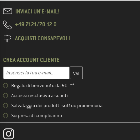
INVIACI UN'E-MAIL!
+49 7121/70 12 0
ACQUISTI CONSAPEVOLI
CREA ACCOUNT CLIENTE
Inserisci qui il tuo indirizzo e-mail e crea il tuo account cliente 
Indirizzo e-mail
Regalo di benvenuto da 5€ **
Accesso esclusivo a sconti
Salvataggio dei prodotti sul tuo promemoria
Sorpresa di compleanno