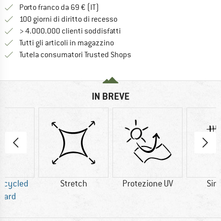
Qui trovi ulteriori informazioni sulle
Porto franco da 69 € (IT)
Vai alla politica di recesso qui 
100 giorni di diritto di recesso
> 4.000.000 clienti soddisfatti
Tutti gli articoli in magazzino
Trovi tutte le informazioni q
Tutela consumatori Trusted Shops
IN BREVE
Recycled
Stretch
Protezione UV
Sint
dard