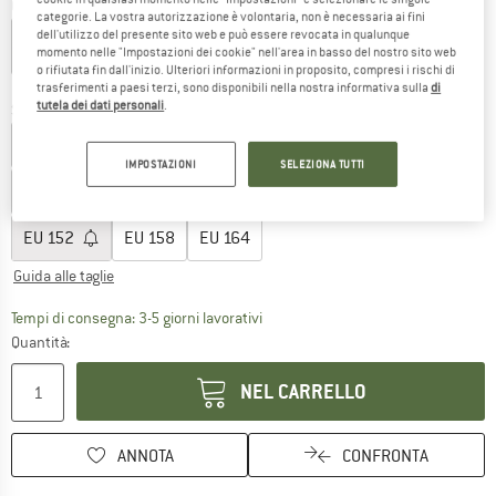
Colore:
Soft Coral AOP
categorie. La vostra autorizzazione è volontaria, non è necessaria ai fini
dell'utilizzo del presente sito web e può essere revocata in qualunque
momento nelle "Impostazioni dei cookie" nell'area in basso del nostro sito web
o rifiutata fin dall'inizio. Ulteriori informazioni in proposito, compresi i rischi di
40%
40%
40%
trasferimenti a paesi terzi, sono disponibili nella nostra informativa sulla
di
tutela dei dati personali
.
Scegli la taglia:
EU
104
EU
110
EU
116
EU
122
IMPOSTAZIONI
SELEZIONA TUTTI
EU
128
EU
134
EU
140
EU
146
EU
152
EU
158
EU
164
Guida alle taglie
Il link si apre in una casella infor
Tempi di consegna: 3-5 giorni lavorativi
Quantità:
NEL CARRELLO
ANNOTA
CONFRONTA