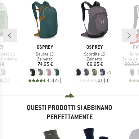
fin
Scon
IO
MARCHIO
MARCHIO
MA
EY
OSPREY
OSPREY
PA
Articolo
Articolo
Artic
pest 11
Daylite 13
Sportlite 15
Terra
otti
Gruppo di prodotti
Gruppo di prodotti
Gruppo di
rsionismo
Zainetto
Zainetto
Zaino da
ezzo
Prezzo
Prezzo
5 €
74,95 €
69,95 €
99,95 
+
1
0,0
(
0
)
4,5
(
27
)
0,0
(
0
)
QUESTI PRODOTTI SI ABBINANO
PERFETTAMENTE