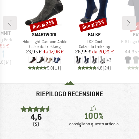
fino al 25%
fino al 25%
fin
Sconto
Sconto
Scon
UMMIT
MARCHIO
MARCHIO
MA
SMARTWOOL
FALKE
PA
ry Fork
Articolo
Articolo
Articolo
Hike Light Cushion Ankle
TK2 Cool
P-6 Logo 
ezzo
ezzo ridotto
85 €
Gruppo di prodotti
Gruppo di prodotti
Calze da trekking
Calze da trekking
Prezzo
Prezzo ridotto
Prezzo
Prezzo ridotto
23,95 €
da
17,96 €
26,95 €
da
20,21 €
44,95 
+
3
,8
(
14
)
5,0
(
11
)
4,8
(
24
)
RIEPILOGO RECENSIONE
100%
4,6
(5)
consigliano questo articolo