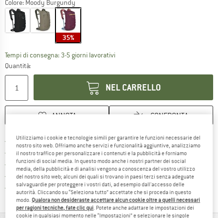
Colore:
Moody Burgundy
35%
Il link si apre in una casella infor
Tempi di consegna: 3-5 giorni lavorativi
Quantità:
NEL CARRELLO
ANNOTA
CONFRONTA
Utilizziamo i cookie e tecnologie simili per garantire le funzioni necessarie del
Qui trovi ulteriori informazioni sulle
Porto franco da 69 € (IT)
nostro sito web. Offriamo anche servizi e funzionalità aggiuntive, analizziamo
Vai alla politica di recesso qui 
100 giorni di diritto di recesso
il nostro traffico per personalizzare i contenuti e la pubblicità e forniamo
funzioni di social media. In questo modo anche i nostri partner dei social
> 4.000.000 clienti soddisfatti
media, della pubblicità e di analisi vengono a conoscenza del vostro utilizzo
Tutti gli articoli in magazzino
del nostro sito web; alcuni dei quali si trovano in paesi terzi senza adeguate
salvaguardie per proteggere i vostri dati, ad esempio dall'accesso delle
Trovi tutte le informazioni q
Tutela consumatori Trusted Shops
autorità. Cliccando su “Seleziona tutto” accettate che si proceda in questo
modo.
Qualora non desideraste accettare alcun cookie oltre a quelli necessari
per ragioni tecniche, fate clic qui
. Potete anche adattare le impostazioni dei
cookie in qualsiasi momento nelle “Impostazioni” e selezionare le singole