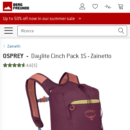
Al conto cliente
Al Ca
Alla lista promemo
Al confront
Up to 50% off now in our summer sale
Up to 50% off now in our summer sale »
Zainetti
OSPREY
-
Daylite Cinch Pack 15 - Zainetto
4,6
(5)