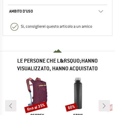
AMBITO D’USO
Sì, consiglierei questo articolo a un amico
LE PERSONE CHE L&RSQUO;HANNO
VISUALIZZATO, HANNO ACQUISTATO
fino al 35%
60%
60
Sconto
Sconto
Scon