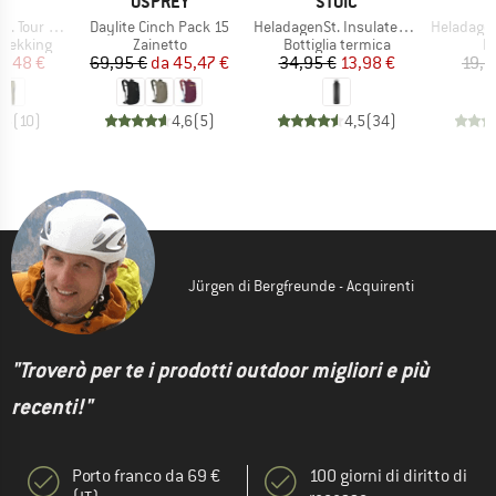
HIO
MARCHIO
MARCHIO
C
OSPREY
STOIC
Articolo
Articolo
Articolo
Pants Light
Daylite Cinch Pack 15
HeladagenSt. Insulated Stainless Steel Bottle 1L
HeladagenSt. Stain
dotti
Gruppo di prodotti
Gruppo di prodotti
Gr
trekking
Zainetto
Bottiglia termica
B
ezzo
ezzo ridotto
Prezzo
Prezzo ridotto
Prezzo
Prezzo ridotto
6,48 €
69,95 €
da
45,47 €
34,95 €
13,98 €
19,9
,5
(
10
)
4,6
(
5
)
4,5
(
34
)
Jürgen di Bergfreunde - Acquirenti
"Troverò per te i prodotti outdoor migliori e più
recenti!"
Porto franco da 69 €
100 giorni di diritto di