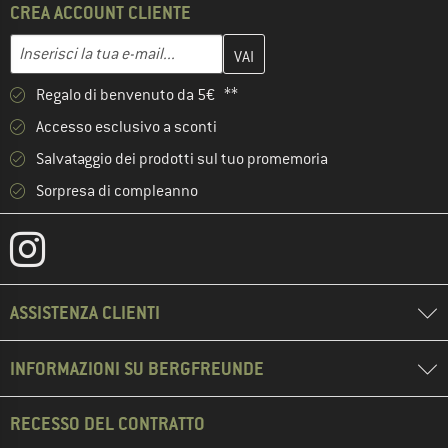
CREA ACCOUNT CLIENTE
Inserisci qui il tuo indirizzo e-mail e crea il tuo account cliente 
Indirizzo e-mail
Regalo di benvenuto da 5€ **
Accesso esclusivo a sconti
Salvataggio dei prodotti sul tuo promemoria
Sorpresa di compleanno
ASSISTENZA CLIENTI
INFORMAZIONI SU BERGFREUNDE
RECESSO DEL CONTRATTO