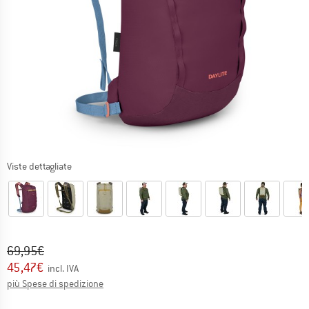
Viste dettagliate
Prezzo originale :
Prezzo:
69,95
€
45,47
€
incl. IVA
Informazioni sui costi di spedizione. Si apre in una
più Spese di spedizione