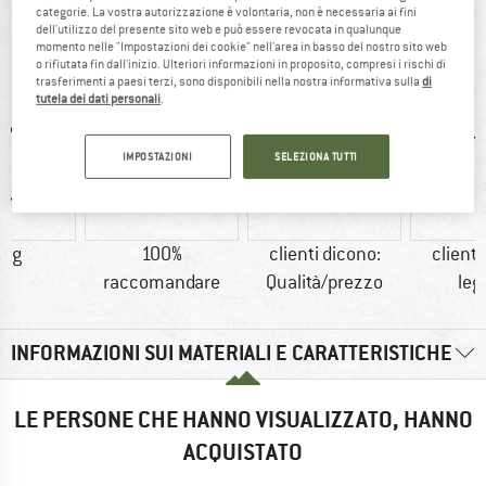
categorie. La vostra autorizzazione è volontaria, non è necessaria ai fini
IN BREVE
dell'utilizzo del presente sito web e può essere revocata in qualunque
momento nelle "Impostazioni dei cookie" nell'area in basso del nostro sito web
Zainetto leggerissimo e ben equipaggiato
o rifiutata fin dall'inizio. Ulteriori informazioni in proposito, compresi i rischi di
trasferimenti a paesi terzi, sono disponibili nella nostra informativa sulla
di
tutela dei dati personali
.
IMPOSTAZIONI
SELEZIONA TUTTI
0 g
100%
clienti dicono:
clienti
raccomandare
Qualità/prezzo
leg
INFORMAZIONI SUI MATERIALI E CARATTERISTICHE
LE PERSONE CHE HANNO VISUALIZZATO, HANNO
ACQUISTATO