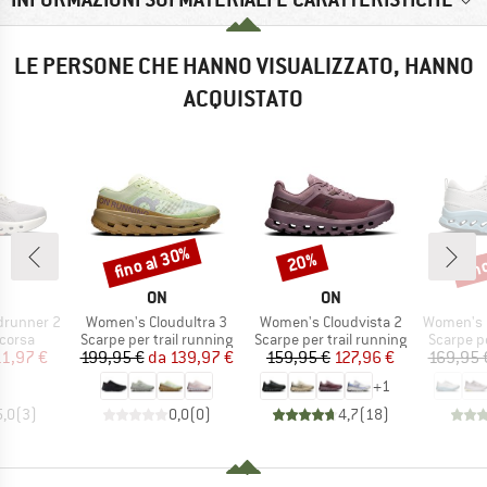
LE PERSONE CHE HANNO VISUALIZZATO, HANNO
ACQUISTATO
fino al 30%
fin
20%
Sconto
Sconto
Scon
CHIO
MARCHIO
MARCHIO
ON
ON
Articolo
Articolo
Articolo
drunner 2
Women's Cloudultra 3
Women's Cloudvista 2
Women's Clou
prodotti
Gruppo di prodotti
Gruppo di prodotti
Gruppo di
corsa
Scarpe per trail running
Scarpe per trail running
Scarpe pe
ezzo
ezzo ridotto
Prezzo
Prezzo ridotto
Prezzo
Prezzo ridotto
11,97 €
199,95 €
da
139,97 €
159,95 €
127,96 €
169,95 
+
1
5,0
(
3
)
0,0
(
0
)
4,7
(
18
)