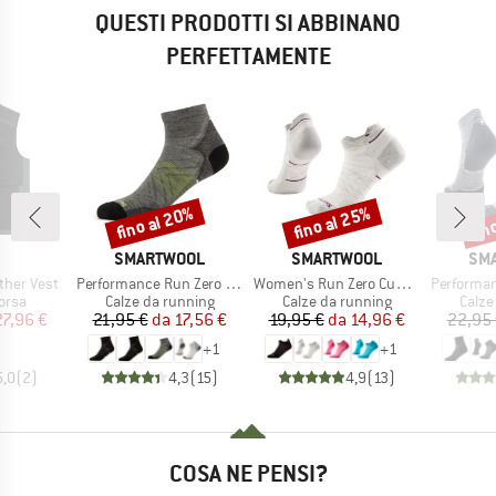
QUESTI PRODOTTI SI ABBINANO
PERFETTAMENTE
fino al 20%
fino al 25%
fin
Sconto
Sconto
Scon
CHIO
MARCHIO
MARCHIO
MAR
SMARTWOOL
SMARTWOOL
SM
Articolo
Articolo
Articolo
her Vest
Performance Run Zero Cushion Ankle
Women's Run Zero Cushion Low Ankle
Performance Run T
 prodotti
Gruppo di prodotti
Gruppo di prodotti
Grupp
corsa
Calze da running
Calze da running
Calze
ezzo
ezzo ridotto
Prezzo
Prezzo ridotto
Prezzo
Prezzo ridotto
27,96 €
21,95 €
da
17,56 €
19,95 €
da
14,96 €
22,95
+
1
+
1
5,0
(
2
)
4,3
(
15
)
4,9
(
13
)
COSA NE PENSI?