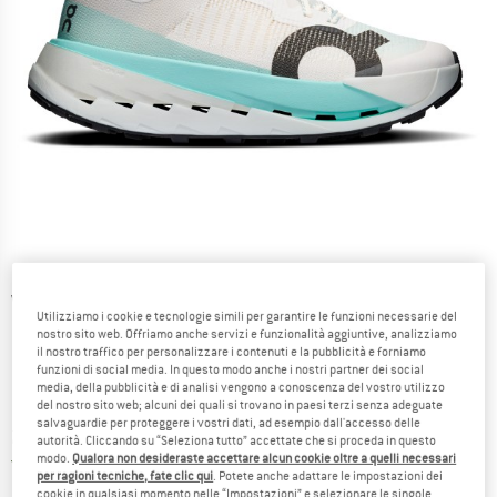
Viste dettagliate
Utilizziamo i cookie e tecnologie simili per garantire le funzioni necessarie del
nostro sito web. Offriamo anche servizi e funzionalità aggiuntive, analizziamo
il nostro traffico per personalizzare i contenuti e la pubblicità e forniamo
funzioni di social media. In questo modo anche i nostri partner dei social
media, della pubblicità e di analisi vengono a conoscenza del vostro utilizzo
del nostro sito web; alcuni dei quali si trovano in paesi terzi senza adeguate
salvaguardie per proteggere i vostri dati, ad esempio dall'accesso delle
Prezzo:
256,45
€
incl. IVA
autorità. Cliccando su “Seleziona tutto” accettate che si proceda in questo
Italia. Informazioni sui cost
modo.
Qualora non desideraste accettare alcun cookie oltre a quelli necessari
Nessuna spesa di spedizione
(IT)
per ragioni tecniche, fate clic qui
. Potete anche adattare le impostazioni dei
cookie in qualsiasi momento nelle “Impostazioni” e selezionare le singole