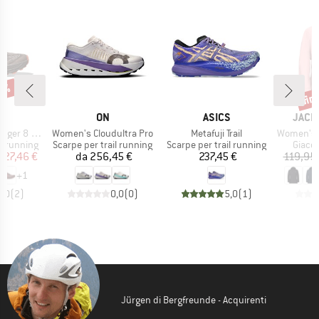
25%
fin
Scon
HIO
MARCHIO
MARCHIO
MARC
A
ON
ASICS
JACK
Articolo
Articolo
Articolo
er 8 GTX
Women's Cloudultra Pro
Metafuji Trail
Women's Trai
otti
Gruppo di prodotti
Gruppo di prodotti
Gruppo
il running
Scarpe per trail running
Scarpe per trail running
Giacca
ezzo
ezzo ridotto
Prezzo
Prezzo
127,46 €
da
256,45 €
237,45 €
119,95
+
1
5,0
(
2
)
0,0
(
0
)
5,0
(
1
)
Jürgen di Bergfreunde - Acquirenti