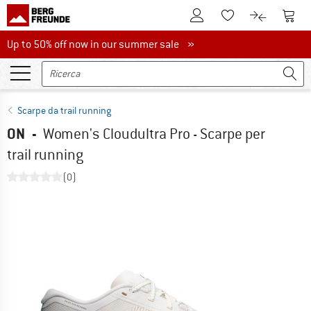
Al conto cliente
Al Ca
Alla lista promemo
Al confront
Up to 50% off now in our summer sale
Up to 50% off now in our summer sale »
Scarpe da trail running
ON
-
Women's Cloudultra Pro - Scarpe per
trail running
(0)