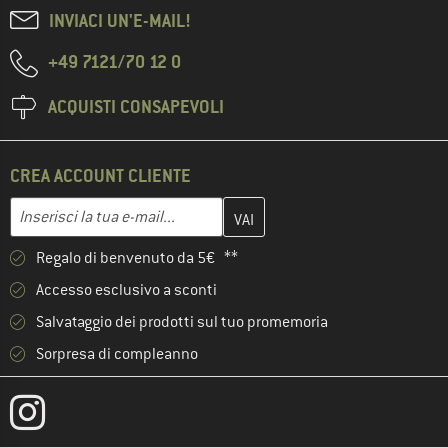
INVIACI UN'E-MAIL!
+49 7121/70 12 0
ACQUISTI CONSAPEVOLI
CREA ACCOUNT CLIENTE
Inserisci qui il tuo indirizzo e-mail e crea il tuo account cliente 
Indirizzo e-mail
Regalo di benvenuto da 5€ **
Accesso esclusivo a sconti
Salvataggio dei prodotti sul tuo promemoria
Sorpresa di compleanno