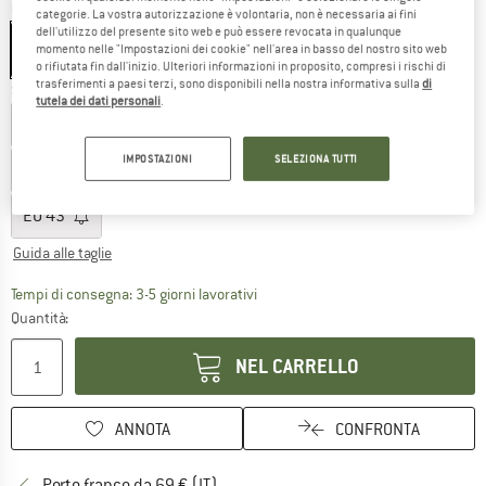
Colore:
Ivory / Celeste
categorie. La vostra autorizzazione è volontaria, non è necessaria ai fini
dell'utilizzo del presente sito web e può essere revocata in qualunque
momento nelle "Impostazioni dei cookie" nell'area in basso del nostro sito web
o rifiutata fin dall'inizio. Ulteriori informazioni in proposito, compresi i rischi di
trasferimenti a paesi terzi, sono disponibili nella nostra informativa sulla
di
Scegli la taglia:
tutela dei dati personali
.
EU
36
EU
36,5
EU
37
EU
37,5
EU
38
EU
38,5
IMPOSTAZIONI
SELEZIONA TUTTI
EU
39
EU
40
EU
40,5
EU
41
EU
42
EU
42,5
EU
43
Guida alle taglie
Il link si apre in una casella infor
Tempi di consegna: 3-5 giorni lavorativi
Quantità:
NEL CARRELLO
ANNOTA
CONFRONTA
Qui trovi ulteriori informazioni sulle
Porto franco da 69 € (IT)