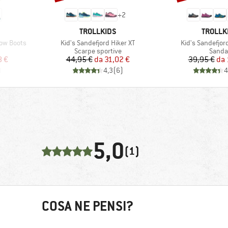
+
2
MARCHIO
MARCHI
TROLLKIDS
TROLLK
Articolo
Articolo
now Boots
Kid's Sandefjord Hiker XT
Kid's Sandefjor
tti
Gruppo di prodotti
Gruppo
Scarpe sportive
Sandal
ridotto
Prezzo
Prezzo ridotto
Pr
Pr
8 €
44,95 €
da
31,02 €
39,95 €
da
)
4,3
(
6
)
4
5,0
(1)
COSA NE PENSI?