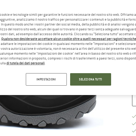
Sc
 cookie e tecnologie simili per garantire le funzioni necessarie del nostro sito web. Offriamo 
aggiuntive, analizziamo il nostro traffico per personalizzare i contenuti e la pubblicità e forn
 In questo modo anche i nostri partner dei social media, della pubblicità e di analisi vengon
ilizzo del nostro sito web; alcuni dei quali si trovano in paesi terzi senza adeguate salvaguard
vostri dati, ad esempio dall'accesso delle autorità. Cliccando su “Seleziona tutto” accettate 
.
Qualora non desideraste accettare alcun cookie oltre a quelli necessari per ragioni tecniche,
adattare le impostazioni dei cookie in qualsiasi momento nelle “Impostazioni” e selezionare 
 vostra autorizzazione è volontaria, non è necessaria ai fini dell'utilizzo del presente sito w
Gu
ualunque momento nelle "Impostazioni dei cookie" nell'area in basso del nostro sito web o rifi
lteriori informazioni in proposito, compresi i rischi di trasferimenti a paesi terzi, sono disponib
Te
sulla
di tutela dei dati personali
.
Qu
IMPOSTAZIONI
SELEZIONA TUTTI