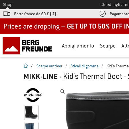
Allo
Shop
Chiedi agli am
Porto franco da 69 € (IT)
Pagamento
Up to 50% off now in our summer sale
Abbigliamento
Scarpe
Att
pagina iniziale
/
Scarpe outdoor
/
Stivali di gomma
/
Kid's Thermal
MIKK-LINE
-
Kid's Thermal Boot -