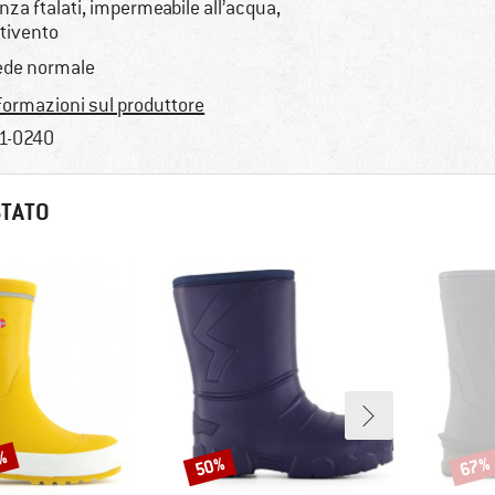
nza ftalati, impermeabile all’acqua,
tivento
ede normale
formazioni sul produttore
1-0240
STATO
0%
50%
67%
Sconto
Scont