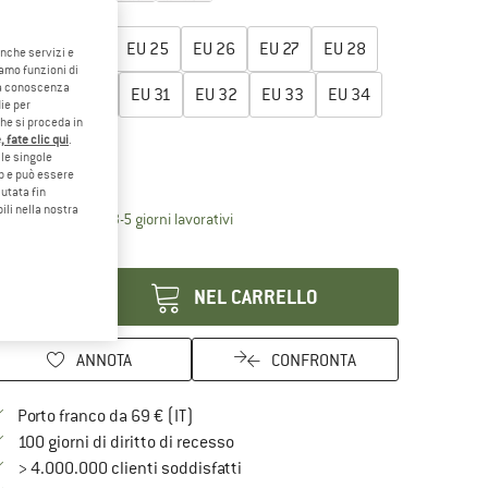
egli la taglia:
EU
23
EU
24
EU
25
EU
26
EU
27
EU
28
anche servizi e
iamo funzioni di
o a conoscenza
EU
29
EU
30
EU
31
EU
32
EU
33
EU
34
ie per
che si proceda in
EU
35
 fate clic qui
.
le singole
eb e può essere
ida alle taglie
utata fin
ili nella nostra
Il link si apre in una casella informati
mpi di consegna: 3-5 giorni lavorativi
antità:
NEL CARRELLO
ANNOTA
CONFRONTA
Qui trovi ulteriori informazioni sulle spe
Porto franco da 69 € (IT)
Vai alla politica di recesso qui Si a
100 giorni di diritto di recesso
> 4.000.000 clienti soddisfatti