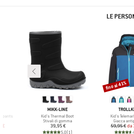
LE PERSO
fino al 41%
Sconto
9
MARCHIO
MARCHI
MIKK-LINE
TROLLK
Articolo
Articolo
owpants
Kid's Thermal Boot
Kid's Telemar
tti
Gruppo di prodotti
Gruppo di p
Stivali di gomma
Giacca anti
ridotto
Prezzo
Pr
Pr
8 €
39,95 €
59,95 €
da
)
5,0
(
1
)