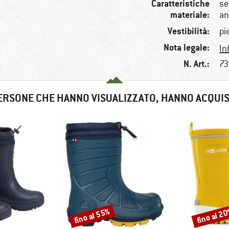
Caratteristiche
se
materiale:
an
Vestibilità:
pi
Nota legale:
In
N. Art.:
73
ERSONE CHE HANNO VISUALIZZATO, HANNO ACQUI
fino al 55%
fino al 2
Sconto
Sconto