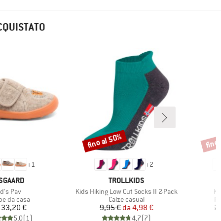
CQUISTATO
fino al 50%
fino
Sconto
Scont
+
1
+
2
RCHIO
MARCHIO
SGAARD
TROLLKIDS
ticolo
Articolo
Art
id's Pav
Kids Hiking Low Cut Socks II 2-Pack
Ki
po di prodotti
Gruppo di prodotti
Gr
pe da casa
Calze casual
Pa
Prezzo
Prezzo
Prezzo ridotto
33,20 €
9,95 €
da
4,98 €
2
5,0
(
1
)
4,7
(
7
)