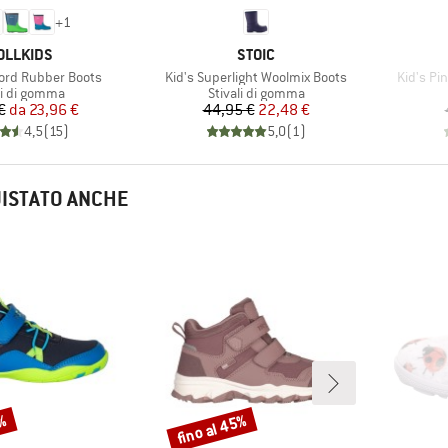
+
1
RCHIO
MARCHIO
OLLKIDS
STOIC
Articolo
Articolo
jord Rubber Boots
Kid's Superlight Woolmix Boots
Kid's P
o di prodotti
Gruppo di prodotti
li di gomma
Stivali di gomma
Prezzo
Prezzo ridotto
Prezzo
Prezzo ridotto
€
da
23,96 €
44,95 €
22,48 €
4,5
(
15
)
5,0
(
1
)
UISTATO ANCHE
0%
fino al 45%
Sconto