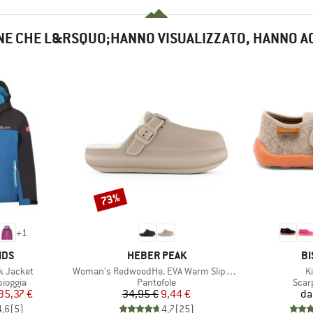
NE CHE L&RSQUO;HANNO VISUALIZZATO, HANNO A
73%
Sconto
+
1
O
MARCHIO
MA
IDS
HEBER PEAK
BI
Articolo
Ar
k Jacket
Woman's RedwoodHe. EVA Warm Slippers
K
rodotti
Gruppo di prodotti
Grup
pioggia
Pantofole
Scar
ezzo
ezzo ridotto
Prezzo
Prezzo ridotto
35,37 €
34,95 €
9,44 €
da
4,6
(
5
)
4,7
(
25
)