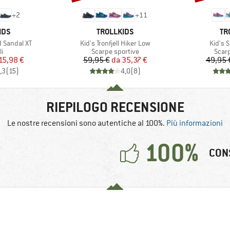
+
2
+
11
O
MARCHIO
MA
IDS
TROLLKIDS
TR
Articolo
Articol
d Sandal XT
Kid's Tronfjell Hiker Low
Kid's 
 di prodotti
Gruppo di prodotti
Grupp
i
Scarpe sportive
Scar
ezzo
ezzo ridotto
Prezzo
Prezzo ridotto
15,98 €
59,95 €
da
35,37 €
49,95 
,3
(
15
)
4,0
(
8
)
RIEPILOGO RECENSIONE
Le nostre recensioni sono autentiche al 100%.
Più informazioni
100%
CON