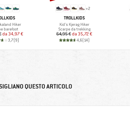
+
2
RCHIO
MARCHIO
OLLKIDS
TROLLKIDS
o
Articolo
Skaland Hiker
Kid's Kjerag Hiker
o di prodotti
Gruppo di prodotti
pe barefoot
Scarpe da trekking
Prezzo
Prezzo ridotto
Prezzo
Prezzo ridotto
€
da
34,97 €
64,95 €
da
35,72 €
3,7
(
9
)
4,6
(
14
)
SIGLIANO QUESTO ARTICOLO