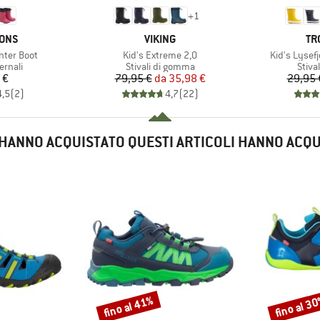
+
1
O
MARCHIO
MA
SONS
VIKING
TR
Articolo
Articolo
nter Boot
Kid's Extreme 2,0
Kid's Lysef
prodotti
Gruppo di prodotti
Grupp
ernali
Stivali di gomma
Stiva
ezzo
Prezzo
Prezzo ridotto
 €
79,95 €
da
35,98 €
29,95 
4,5
(
2
)
4,7
(
22
)
E HANNO ACQUISTATO QUESTI ARTICOLI HANNO ACQ
fino al 41%
fino al 3
Sconto
Sconto