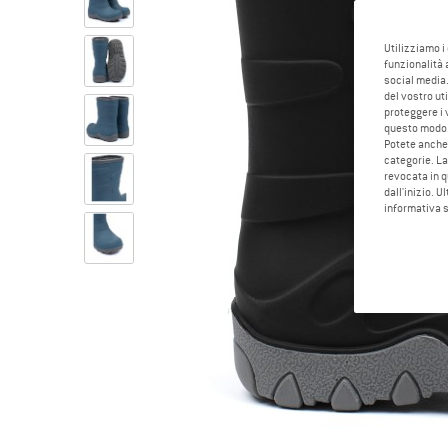
Utilizziamo i
funzionalità 
social media.
del vostro ut
proteggere i 
questo modo
Potete anche 
categorie. La
revocata in q
dall'inizio. U
informativa 