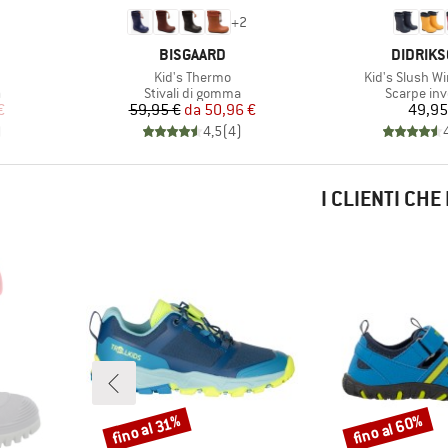
+
2
MARCHIO
MARCHI
BISGAARD
DIDRIK
Articolo
Articolo
Kid's Thermo
Kid's Slush Wi
ti
Gruppo di prodotti
Gruppo di 
a
Stivali di gomma
Scarpe inv
ridotto
Prezzo
Prezzo ridotto
Pr
€
59,95 €
da
50,96 €
49,95
)
4,5
(
4
)
I CLIENTI CH
fino al 60%
fino al 31%
Sconto
Sconto