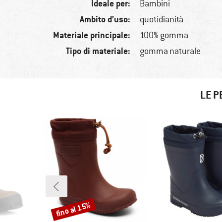
Ideale per:
Bambini
Ambito d’uso:
quotidianità
Materiale principale:
100% gomma
Tipo di materiale:
gomma naturale
LE P
fino al 15%
Sconto