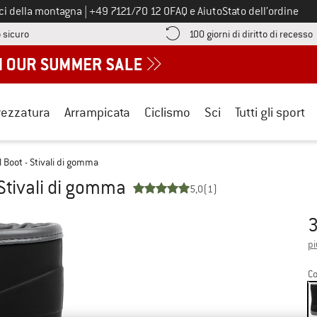
Chiamaci al numero
ici della montagna
|
+49 7121/70 12 0
FAQ e Aiuto
Stato dell’ordine
Qui trovi le informazioni di pagamento! Si apre in una casella informa
V
 sicuro
100 giorni di diritto di recesso
rezzatura
Arrampicata
Ciclismo
Sci
Tutti gli sport
 Boot - Stivali di gomma
 Stivali di gomma
5,0
(1)
3
Pr
pi
Co