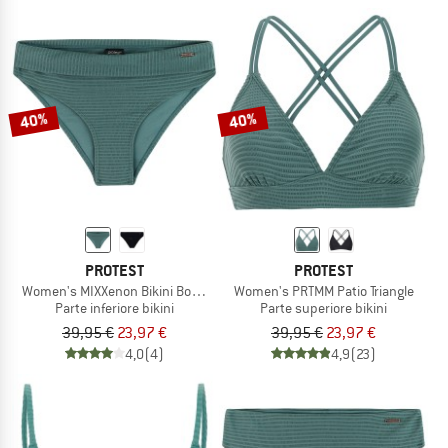
40%
40%
PROTEST
PROTEST
Women's MIXXenon Bikini Bottom
Women's PRTMM Patio Triangle
Parte inferiore bikini
Parte superiore bikini
39,95 €
23,97 €
39,95 €
23,97 €
4,0
(4)
4,9
(23)