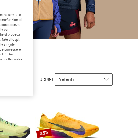
anche servizi e
iamo funzioni di
o a conoscenza
ie per
che si proceda in
 fate clic qui
.
le singole
eb e può essere
utata fin
ili nella nostra
ORDINE
35%