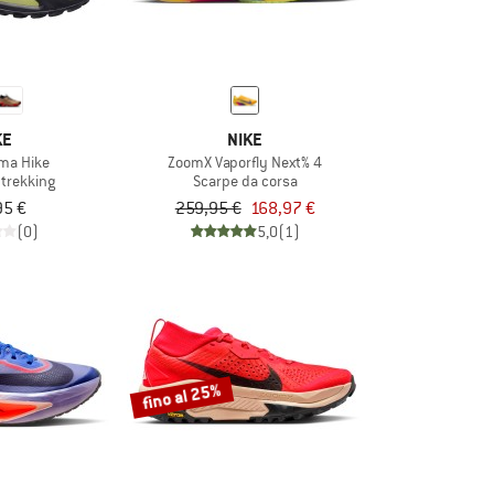
KE
NIKE
ma Hike
ZoomX Vaporfly Next% 4
 trekking
Scarpe da corsa
95 €
259,95 €
168,97 €
(0)
5,0
(1)
fino al 25%