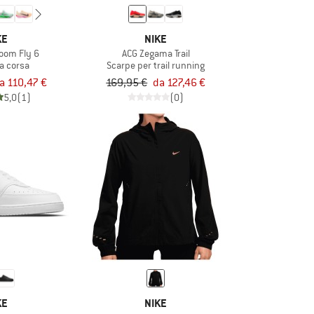
KE
NIKE
oom Fly 6
ACG Zegama Trail
a corsa
Scarpe per trail running
a 110,47 €
169,95 €
da 127,46 €
5,0
(1)
(0)
KE
NIKE