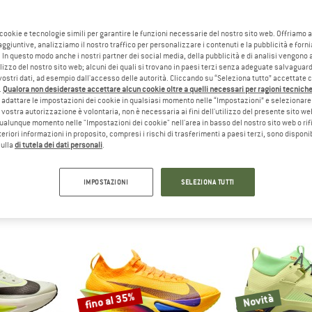
 cookie e tecnologie simili per garantire le funzioni necessarie del nostro sito web. Offriamo 
aggiuntive, analizziamo il nostro traffico per personalizzare i contenuti e la pubblicità e forn
 In questo modo anche i nostri partner dei social media, della pubblicità e di analisi vengon
ilizzo del nostro sito web; alcuni dei quali si trovano in paesi terzi senza adeguate salvaguard
vostri dati, ad esempio dall'accesso delle autorità. Cliccando su “Seleziona tutto” accettate 
.
Qualora non desideraste accettare alcun cookie oltre a quelli necessari per ragioni tecniche,
adattare le impostazioni dei cookie in qualsiasi momento nelle “Impostazioni” e selezionare 
 vostra autorizzazione è volontaria, non è necessaria ai fini dell'utilizzo del presente sito w
ike
ualunque momento nelle "Impostazioni dei cookie" nell'area in basso del nostro sito web o rifi
)
lteriori informazioni in proposito, compresi i rischi di trasferimenti a paesi terzi, sono disponib
sulla
di tutela dei dati personali
.
IMPOSTAZIONI
SELEZIONA TUTTI
fino al 35%
Novità