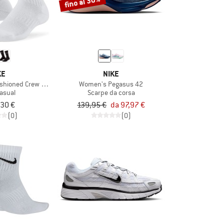
fino al 30%
KE
NIKE
ushioned Crew Socks 3-Pack
Women's Pegasus 42
casual
Scarpe da corsa
,30 €
139,95 €
da 97,97 €
(0)
(0)