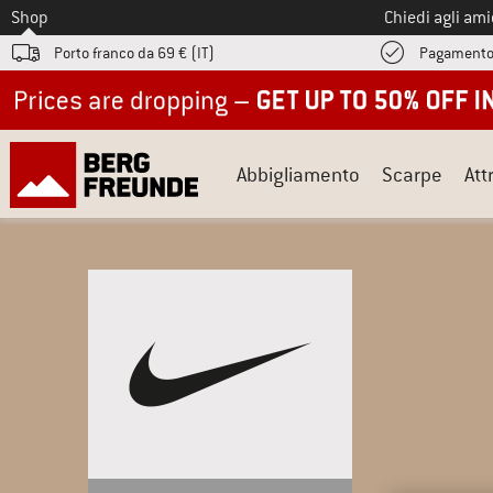
Allo
Shop
Chiedi agli am
Porto franco da 69 € (IT)
Pagamento
Up to 50% off now in our summer sale
Abbigliamento
Scarpe
Att