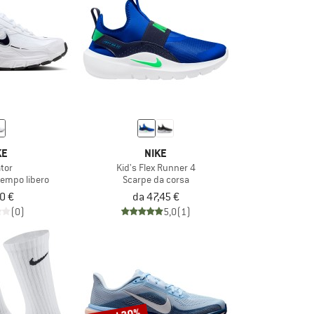
KE
NIKE
ator
Kid's Flex Runner 4
 tempo libero
Scarpe da corsa
0 €
da 47,45 €
(0)
5,0
(1)