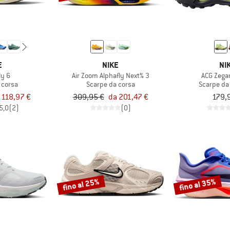
E
NIKE
NI
ly 6
Air Zoom Alphafly Next% 3
ACG Zega
 corsa
Scarpe da corsa
Scarpe da
 118,97 €
309,95 €
da 201,47 €
179,
5,0
(2)
(0)
fino al 25%
fino al 35%