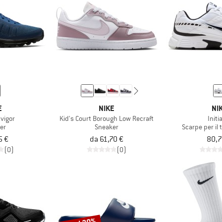
E
NIKE
NI
nvigor
Kid's Court Borough Low Recraft
Initi
er
Sneaker
Scarpe per il
5 €
da 61,70 €
80,7
(0)
(0)