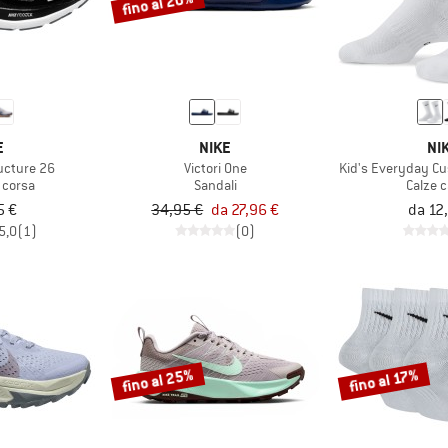
fino al 20%
E
NIKE
NI
ucture 26
Victori One
Kid's Everyday C
 corsa
Sandali
Calze 
5 €
34,95 €
da 27,96 €
da 12
5,0
(1)
(0)
fino al 25%
fino al 17%