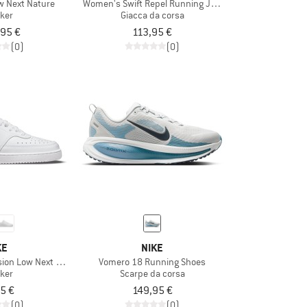
ow Next Nature
Women's Swift Repel Running Jacket
ker
Giacca da corsa
,95 €
113,95 €
(0)
(0)
KE
NIKE
sion Low Next Nature
Vomero 18 Running Shoes
ker
Scarpe da corsa
5 €
149,95 €
(0)
(0)