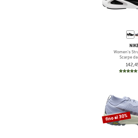
NIK
Women's Str
Scarpe da
142,4
fino al 30%