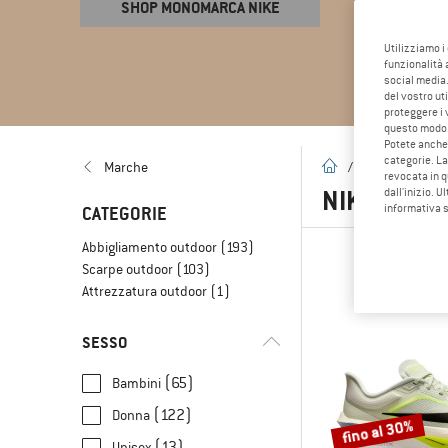
SHOP MONOMARCA NIKE
Utilizziamo i
funzionalità 
social media.
del vostro ut
proteggere i 
questo modo
Potete anche 
categorie. La
pagina iniziale
Marche
/
Marche
/
N
revocata in q
NIKE
(297
dall'inizio. U
informativa 
CATEGORIE
Abbigliamento outdoor
(193)
Scarpe outdoor
(103)
Attrezzatura outdoor
(1)
SESSO
(65)
Bambini
(122)
Donna
fino al 30%
(13)
Unisex