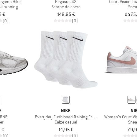
egama Hike
Pegasus 42
Court Vision L
il running
Scarpe da corsa
Snea
5 €
149,95 €
da 75
(0)
(0)
E
NIKE
NI
5 RNR
Everyday Cushioned Training Crew Socks
Women's Court Vi
er
Calze casual
Snea
 €
14,95 €
79,9
(0)
(0)