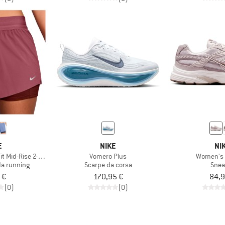
E
NIKE
NI
it Mid-Rise 2-In-1 Shorts
Vomero Plus
Women's I
da running
Scarpe da corsa
Snea
 €
170,95 €
84,9
(0)
(0)