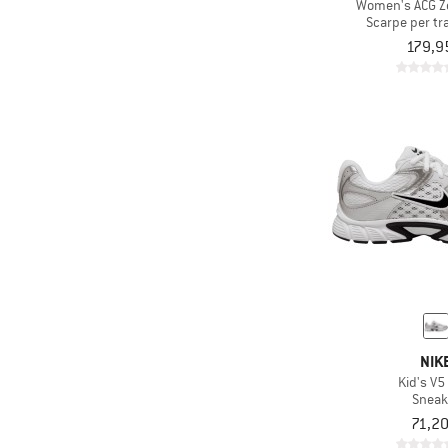
Women's ACG Z
Scarpe per tra
179,9
NIK
Kid's V
Sneak
71,20