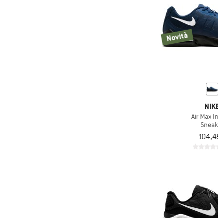
Novità
NIK
Air Max I
Sneak
104,4