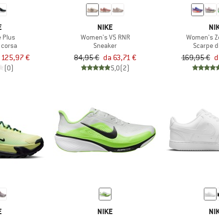
E
NIKE
NI
e Plus
Women's V5 RNR
Women's Z
 corsa
Sneaker
Scarpe d
 125,97 €
84,95 €
da 63,71 €
169,95 €
d
(0)
5,0
(2)
E
NIKE
NI