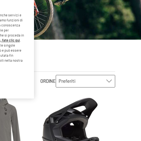
anche servizi e
iamo funzioni di
o a conoscenza
ie per
che si proceda in
 fate clic qui
.
le singole
eb e può essere
utata fin
ili nella nostra
ORDINE