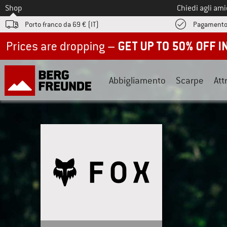
Allo
Shop
Chiedi agli am
Porto franco da 69 € (IT)
Pagamento
Up to 50% off now in our summer sale
Abbigliamento
Scarpe
Att