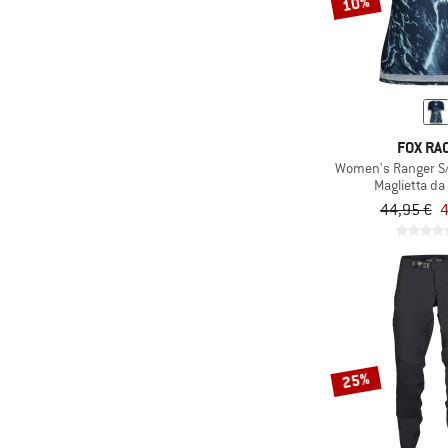
10%
FOX RA
Women's Ranger S/
Maglietta da
44,95 €
4
25%