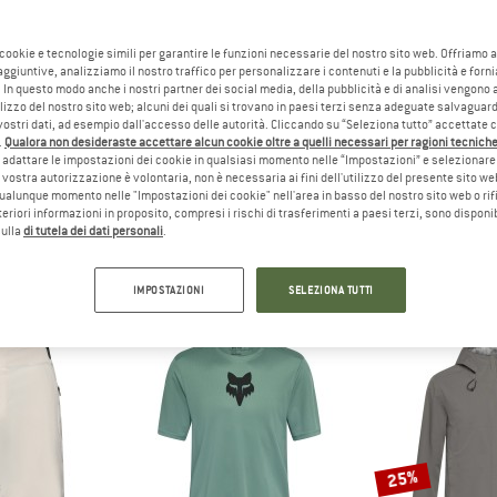
 cookie e tecnologie simili per garantire le funzioni necessarie del nostro sito web. Offriamo 
aggiuntive, analizziamo il nostro traffico per personalizzare i contenuti e la pubblicità e forn
 In questo modo anche i nostri partner dei social media, della pubblicità e di analisi vengon
ilizzo del nostro sito web; alcuni dei quali si trovano in paesi terzi senza adeguate salvaguard
vostri dati, ad esempio dall'accesso delle autorità. Cliccando su “Seleziona tutto” accettate 
.
Qualora non desideraste accettare alcun cookie oltre a quelli necessari per ragioni tecniche,
adattare le impostazioni dei cookie in qualsiasi momento nelle “Impostazioni” e selezionare 
 vostra autorizzazione è volontaria, non è necessaria ai fini dell'utilizzo del presente sito w
OX Racing
ualunque momento nelle "Impostazioni dei cookie" nell'area in basso del nostro sito web o rifi
G
(99)
lteriori informazioni in proposito, compresi i rischi di trasferimenti a paesi terzi, sono disponib
sulla
di tutela dei dati personali
.
IMPOSTAZIONI
SELEZIONA TUTTI
25%