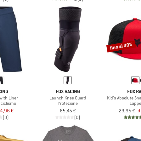
fino al 30%
CING
FOX RACING
FOX R
with Liner
Launch Knee Guard
Kid's Absolute S
 ciclismo
Protezione
Cappe
4,96 €
85,45 €
29,95 €
d
(0)
(0)