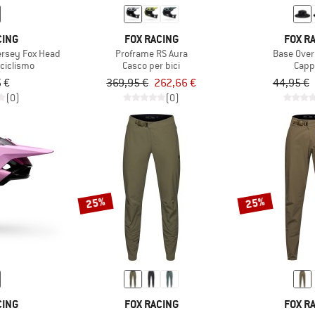
CING
FOX RACING
FOX R
Jersey Fox Head
Proframe RS Aura
Base Over
 ciclismo
Casco per bici
Capp
 €
369,95 €
262,66 €
44,95 €
(0)
(0)
25%
25%
CING
FOX RACING
FOX R