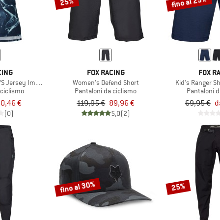
fino al 25%
25%
CING
FOX RACING
FOX R
S Jersey Image Print
Women's Defend Short
Kid's Ranger Sh
 ciclismo
Pantaloni da ciclismo
Pantaloni d
0,46 €
119,95 €
89,96 €
69,95 €
d
(0)
5,0
(2)
fino al 30%
25%