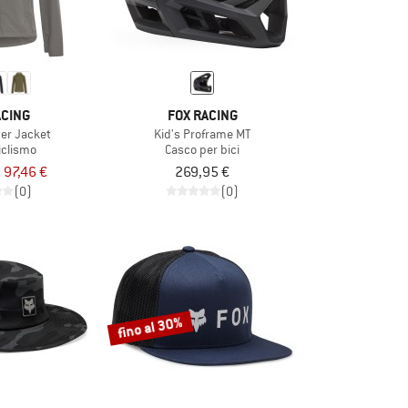
ACING
FOX RACING
er Jacket
Kid's Proframe MT
iclismo
Casco per bici
97,46 €
269,95 €
(0)
(0)
fino al 30%