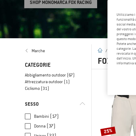
SHOP MONOMARCA FOX RACING
Utilizziamo i
funzionalità 
social media.
del vostro ut
proteggere i 
questo modo
Potete anche 
categorie. La
pagina iniziale
Marche
/
Marche
/
F
revocata in q
FOX RACIN
dall'inizio. U
informativa 
CATEGORIE
Abbigliamento outdoor
(67)
Attrezzatura outdoor
(1)
Ciclismo
(31)
SESSO
(17)
Bambini
(37)
Donna
25%
(22)
Unisex