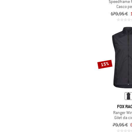
Speedframe 
Casco per
179,95 €
15%
FOX RA
Ranger Wi
Gilet da c
79,95 €