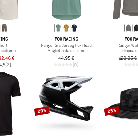
CING
FOX RACING
FOX R
Short
Ranger S/S Jersey Fox Head
Ranger Wat
 ciclismo
Maglietta da ciclismo
Giacca c
82,46 €
44,95 €
129,95 €
4,5
(2)
(0)
29%
25%