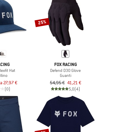
25%
ACING
FOX RACING
lexfit Hat
Defend D3O Glove
llino
Guanti
a 27,97 €
54,95 €
41,21 €
(0)
5,0
(4)