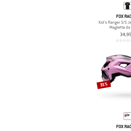
e di più
Solo prodotti scontati
(42)
Stretch
e di più
(17)
Visiera
FOX RA
Kid's Ranger S/S 
Maglietta da
34,95
31%
FOX RA