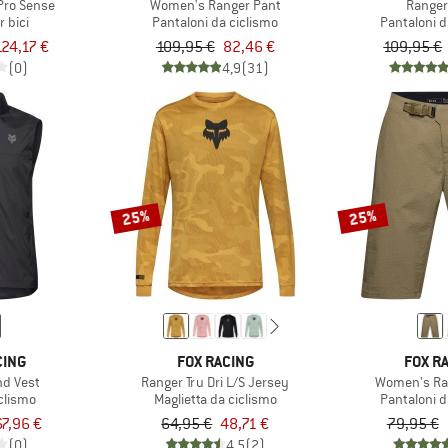
Pro Sense
Women's Ranger Pant
Ranger
 bici
Pantaloni da ciclismo
Pantaloni d
124,17 €
109,95 €
82,46 €
109,95 €
(0)
4,9
(31)
25%
25%
CING
FOX RACING
FOX R
nd Vest
Ranger Tru Dri L/S Jersey
Women's Ra
iclismo
Maglietta da ciclismo
Pantaloni d
67,96 €
64,95 €
48,71 €
79,95 €
(0)
4,5
(2)