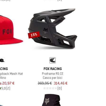
15%
ACING
FOX RACING
napback Mesh Hat
Proframe RS CE
llino
Casco per bici
a 20,97 €
369,95 €
314,46 €
5,0
(2)
(0)