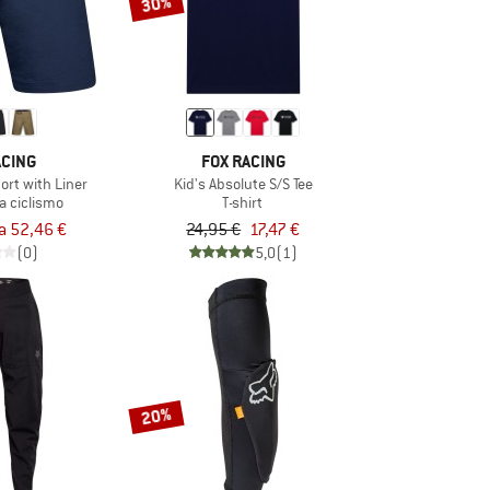
30%
ACING
FOX RACING
ort with Liner
Kid's Absolute S/S Tee
a ciclismo
T-shirt
a 52,46 €
24,95 €
17,47 €
(0)
5,0
(1)
20%