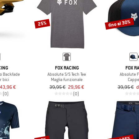
fino al 30%
25%
CING
FOX RACING
FOX R
o Backfade
Absolute S/S Tech Tee
Absolute F
 bici
Maglia funzionale
Cappe
43,96 €
39,95 €
29,96 €
39,95 €
d
(0)
(0)