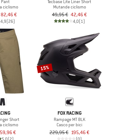
 Pant
Tecbase Lite Liner Short
a ciclismo
Mutande ciclismo
82,46 €
49,95 €
42,46 €
4,9
(26)
4,0
(1)
15%
ACING
FOX RACING
nger Short
Rampage MT BLK
a ciclismo
Casco per bici
59,96 €
229,95 €
195,46 €
5,0
(2)
(0)