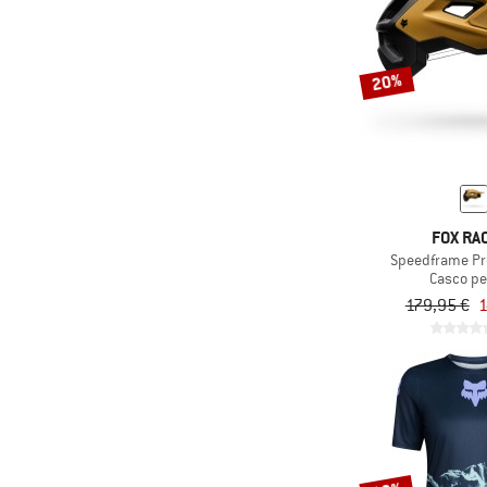
20%
FOX RA
Speedframe Pr
Casco per
179,95 €
1